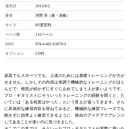
発売日
2013/8/2
著者
河野 淳（著・演奏）
サイズ
B5変型判
ページ数
132ページ
ISBN
978-4-401-63876-5
オプション
CD付
楽器でもスポーツでも、上達のためには基礎トレーニングが欠か
せません。しかしその内容は単調で機械的なトレーニングがほと
んどで、根気が続かずにすぐに止めてしまう人が多いようです。
プロ・ギタリストにそういったトレーニングの経験を聞くと、た
いていは「ある程度はやった」という答えが返ってきます。さら
に具体的な練習内容を尋ねてみると、機械的な練習フレーズでも
飽きずに効率よく練習できるように、独自のアイデアでアレンジ
してあることが多いのに気づきました。
そこでこの本では、そういったプロ・ギタリストが実際に用いた