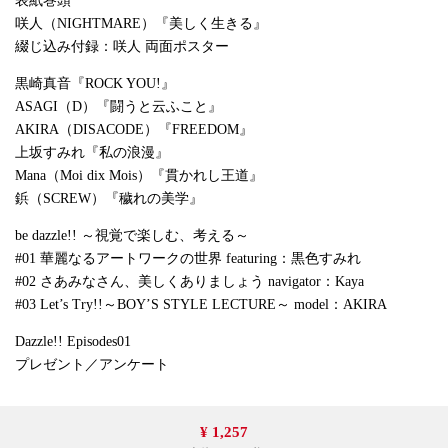
表紙巻頭
咲人（NIGHTMARE）『美しく生きる』
綴じ込み付録：咲人 両面ポスター
黒崎真音『ROCK YOU!』
ASAGI（D）『闘うと云ふこと』
AKIRA（DISACODE）『FREEDOM』
上坂すみれ『私の浪漫』
Mana（Moi dix Mois）『貫かれし王道』
鋲（SCREW）『穢れの美学』
be dazzle!! ～視覚で楽しむ、考える～
#01 華麗なるアートワークの世界 featuring：黒色すみれ
#02 さあみなさん、美しくありましょう navigator：Kaya
#03 Let’s Try!!～BOY’S STYLE LECTURE～ model：AKIRA
Dazzle!! Episodes01
プレゼント／アンケート
¥ 1,257