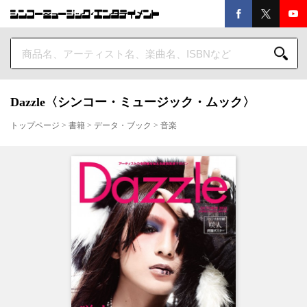
Dazzle〈シンコー・ミュージック・ムック〉
トップページ
>
書籍
>
データ・ブック
>
音楽