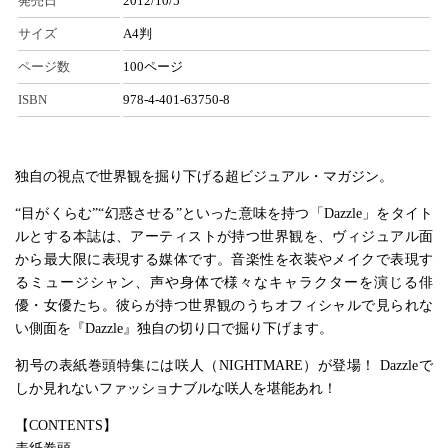
発売日
2012/10/5
サイズ
A4判
ページ数
100ページ
ISBN
978-4-401-63750-8
独自の視点で世界観を掘り下げる超ビジュアル・マガジン。
“目がくらむ”“幻惑させる”といった意味を持つ「Dazzle」をタイト
ルとする本誌は、アーティストが持つ世界観を、ヴィジュアル面
から最大限に表現する媒体です。音楽性を衣装やメイクで表現す
るミュージシャン、声や身体で様々なキャラクターを演じる俳
優・女優たち。彼らが持つ世界観のうちオフィシャルで見られな
い側面を『Dazzle』独自の切り口で掘り下げます。
初号の表紙巻頭特集には咲人（NIGHTMARE）が登場！ Dazzleで
しか見れないファッショナブルな咲人を堪能あれ！
【CONTENTS】