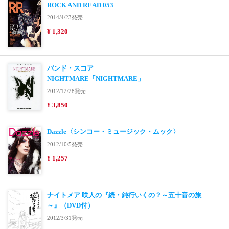
ROCK AND READ 053
2014/4/23発売
¥ 1,320
バンド・スコア
NIGHTMARE「NIGHTMARE」
2012/12/28発売
¥ 3,850
Dazzle〈シンコー・ミュージック・ムック〉
2012/10/5発売
¥ 1,257
ナイトメア 咲人の『続・鈍行いくの？～五十音の旅
～』（DVD付）
2012/3/31発売