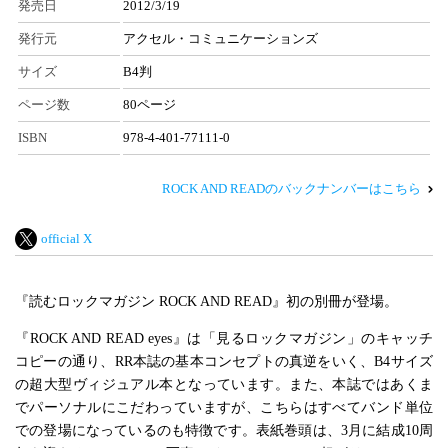
発売日
2012/3/19
発行元
アクセル・コミュニケーションズ
サイズ
B4判
ページ数
80ページ
ISBN
978-4-401-77111-0
ROCK AND READのバックナンバーはこちら
official X
『読むロックマガジン ROCK AND READ』初の別冊が登場。
『ROCK AND READ eyes』は「見るロックマガジン」のキャッチ
コピーの通り、RR本誌の基本コンセプトの真逆をいく、B4サイズ
の超大型ヴィジュアル本となっています。また、本誌ではあくま
でパーソナルにこだわっていますが、こちらはすべてバンド単位
での登場になっているのも特徴です。表紙巻頭は、3月に結成10周