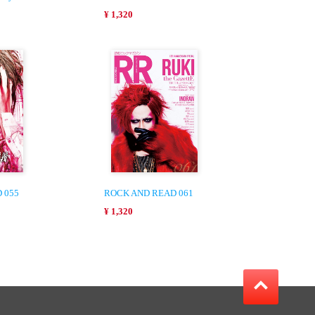
¥ 1,320
 055
ROCK AND READ 061
¥ 1,320