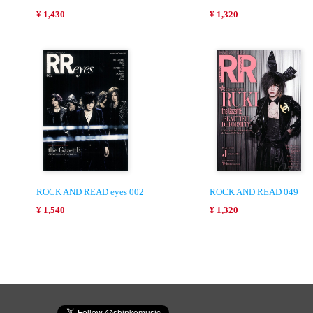
¥ 1,430
¥ 1,320
ROCK AND READ eyes 002
ROCK AND READ 049
¥ 1,540
¥ 1,320