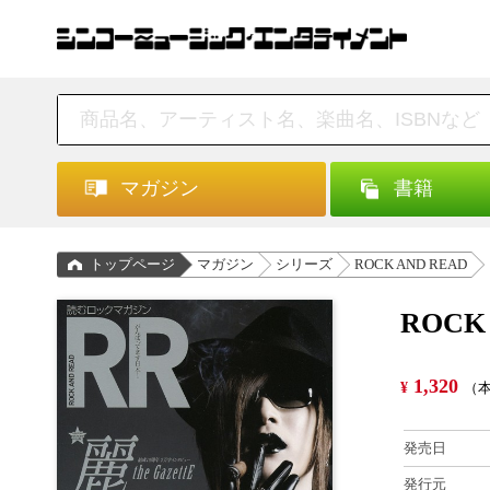
マガジン
書籍
トップページ
マガジン
シリーズ
ROCK AND READ
ROCK 
1,320
¥
（本
発売日
発行元