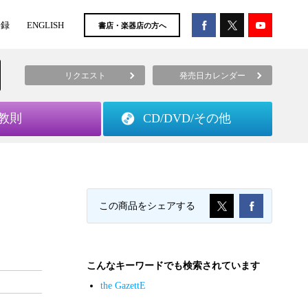
登録
ENGLISH
書店・楽器店の方へ
リクエスト
発売日カレンダー
教則
CD/DVD/
その他
この商品をシェアする
こんなキーワードでも検索されています
the GazettE