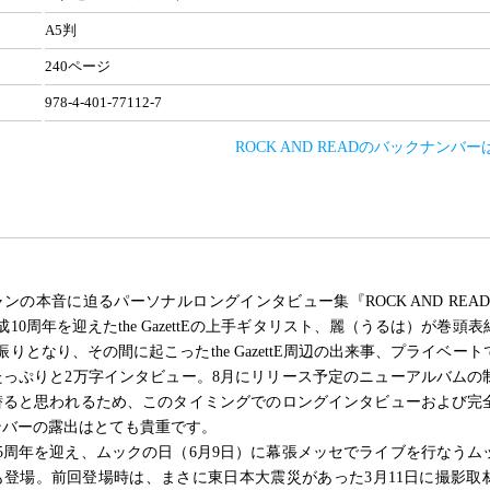
A5判
240ページ
978-4-401-77112-7
ROCK AND READのバックナンバ
ンの本音に迫るパーソナルロングインタビュー集『ROCK AND READ
成10周年を迎えたthe GazettEの上手ギタリスト、麗（うるは）が巻頭
振りとなり、その間に起こったthe GazettE周辺の出来事、プライベー
たっぷりと2万字インタビュー。8月にリリース予定のニューアルバムの
潜ると思われるため、このタイミングでのロングインタビューおよび完
ンバーの露出はとても貴重です。
5周年を迎え、ムックの日（6月9日）に幕張メッセでライブを行なうム
も登場。前回登場時は、まさに東日本大震災があった3月11日に撮影取