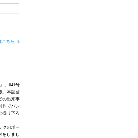
ーはこちら
』。041号
表紙。本誌登
トでの出来事
制作でバン
全撮り下ろ
ックのボー
材をしまし