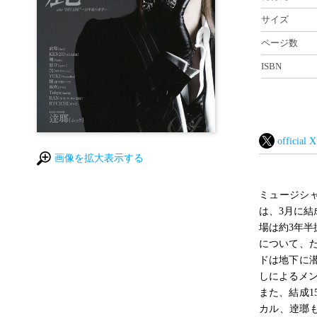
サイズ
ページ数
ISBN
official X
画像を拡大表示する
ミュージシャ
は、3月に結
場は約3年半
について、
ドは地下に
しによるメ
また、結成1
カル、逹瑯