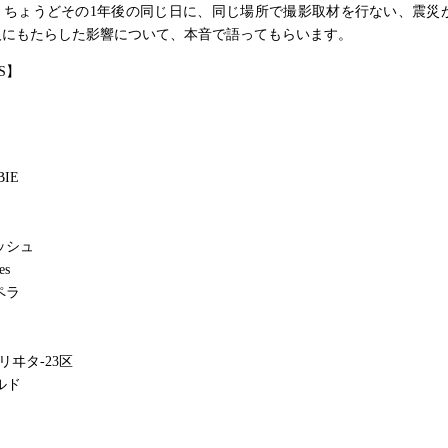
、ちょうどその1年後の同じ日に、同じ場所で撮影取材を行ない、震災
人にもたらした影響について、本音で語ってもらいます。
S】
BIE
ッシュ
es
ペラ
ロリヰタ-23区
ギルド