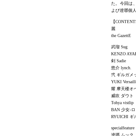
た。今回は
よび逹瑯個
【CONTENT
麗
the GazettE
武瑠 Sug
KENZO AYA
剣 Sadie
悠介 lynch.
弐 ギルガメ
YUKI Versaill
耀 摩天楼オ
威吹 ダウト
Tohya vistlip
BAN 少女-
RYUICHI 
specialfeature
逹瑯 ムック