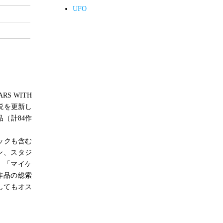
UFO
S WITH
説を更新し
（計84作
ックも含む
ン、スタジ
」「マイケ
作品の総索
してもオス