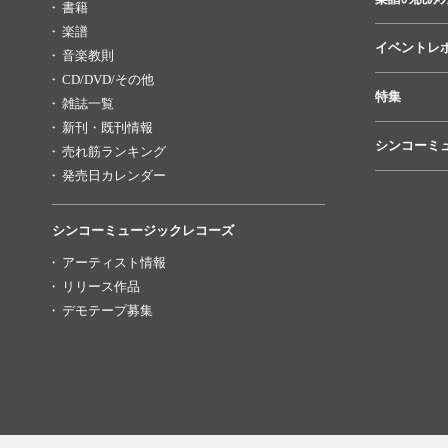
書籍
楽譜
イベントレ
音楽教則
CD/DVD/その他
特集
雑誌一覧
新刊・既刊情報
シンコーミ
売れ筋ランキング
発売日カレンダー
シンコーミュージックレコーズ
アーティスト情報
リリース作品
デモテープ募集