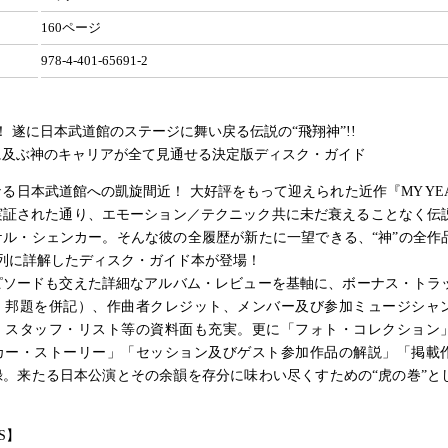
160ページ
978-4-401-65691-2
周年！ 遂に日本武道館のステージに舞い戻る伝説の“飛翔神”!!
に及ぶ神のキャリアが全て見通せる決定版ディスク・ガイド
なる日本武道館への凱旋間近！ 大好評をもって迎えられた近作『MY YEAR
も実証された通り、エモーション／テクニック共に未だ衰えることなく伝
ル・シェンカー。そんな彼の全履歴が新たに一望できる、“神”の全作品
系列に詳解したディスク・ガイド本が登場！
ピソードも交えた詳細なアルバム・レビューを基軸に、ボーナス・トラ
・邦題を併記）、作曲者クレジット、メンバー及び参加ミュージシャ
、スタッフ・リスト等の資料面も充実。更に「フォト・コレクション
カー・ストーリー」「セッション及びゲスト参加作品の解説」「掲載
録。来たる日本公演とその余韻を存分に味わい尽くすための“虎の巻”と
S】