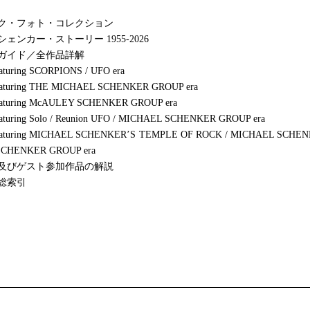
ク・フォト・コレクション
ェンカー・ストーリー 1955-2026
ガイド／全作品詳解
aturing SCORPIONS / UFO era
eaturing THE MICHAEL SCHENKER GROUP era
eaturing McAULEY SCHENKER GROUP era
eaturing Solo / Reunion UFO / MICHAEL SCHENKER GROUP era
featuring MICHAEL SCHENKER’S TEMPLE OF ROCK / MICHAEL SCHE
SCHENKER GROUP era
及びゲスト参加作品の解説
総索引