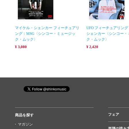
マイケル・シェンカー フィーチュアリ
UFO フィーチュアリン
ング：MSG〈シンコー・ミュージッ
シェンカー〈シンコー・
ク・ムック〉
ク・ムック〉
¥ 3,080
¥ 2,420
フェア
商品を探す
マガジン
楽譜の読み