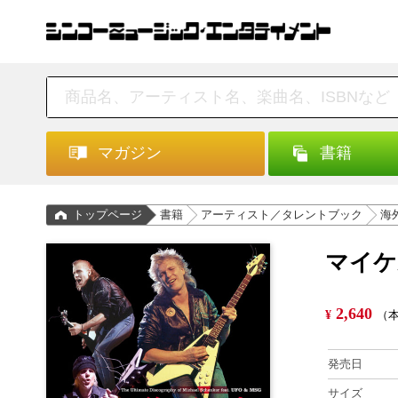
マガジン
書籍
トップページ
書籍
アーティスト／タレントブック
海
マイケ
2,640
¥
（本
発売日
サイズ