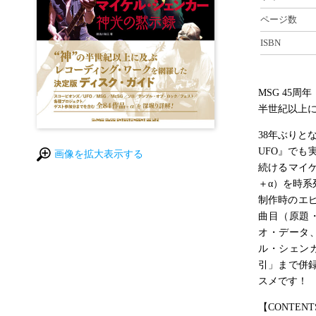
ページ数
ISBN
MSG 45
半世紀以上
38年ぶりと
UFO』で
画像を拡大表示する
続けるマイケ
＋α）を時
制作時のエ
曲目（原題
オ・データ
ル・シェン
引」まで併
スメです！
【CONTENT