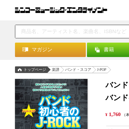
マガジン
書籍
トップページ
楽譜
バンド・スコア
J-POP
バンド
バンド
1,760
¥
（本