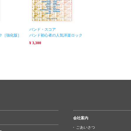
バンド・スコア
ク［強化版］
バンド初心者の人気洋楽ロック
¥ 3,300
会社案内
ごあいさつ