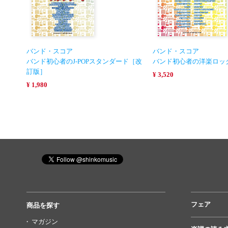
バンド・スコア
バンド・スコア
バンド初心者のJ-POPスタンダード［改
バンド初心者の洋楽ロッ
訂版］
¥ 3,520
¥ 1,980
フェア
商品を探す
マガジン