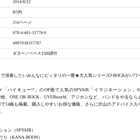
2014/8/22
B5判
216ページ
978-4-401-35778-9
4997938357787
ギター／ベースTAB譜付
で演奏したいみんなにピッタリの一冊★大人気シリーズJ-ROCKがパワ
「ハイキュー!!」のOP曲で人気のSPYAIR「イマジネーション」
ON他、ONE OK ROCK、UVERworld、アジカンなど、バンドをやるな
部で14曲も掲載、購入しやすいお得な価格、さらに沢山のアドバイス入
す。
ョン（SPYAIR）
り（KANA-BOON）