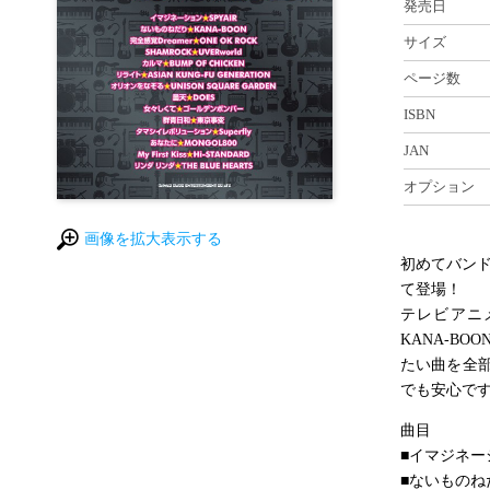
発売日
サイズ
ページ数
ISBN
JAN
オプション
画像を拡大表示する
初めてバンド
て登場！
テレビアニメ
KANA-BO
たい曲を全
でも安心で
曲目
■イマジネーシ
■ないものねだ