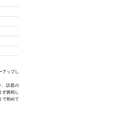
ーアップし
や、話題の
らまず挑戦し
りで初めて