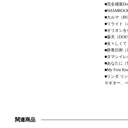
■完全感覚Dre
■SHAMROC
■カルマ（BUM
■リライト（AS
■オリオンをな
■曇天（DOE
■女々しくて
■群青日和（
■タマシイレボ
■あなたに（M
■My First 
■リンダ リンダ
※ギター、ベ
関連商品