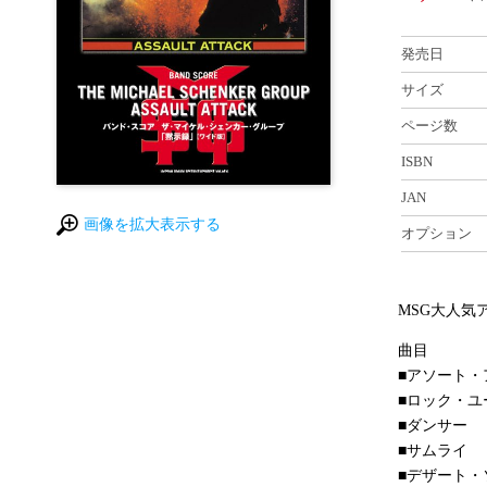
発売日
サイズ
ページ数
ISBN
JAN
画像を拡大表示する
オプション
MSG大人気
曲目
■アソート・
■ロック・ユ
■ダンサー
■サムライ
■デザート・