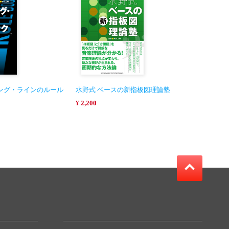
ング・ラインのルール
水野式 ベースの新指板図理論塾
¥ 2,200