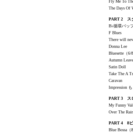
Fly Me To Th
The Days Of 
PART 2
B♭循環バッ
F Blues
There will ne
Donna Lee
Bluesette（6
Autumn Leav
Satin Doll
Take The A Tr
Caravan
Impression
PART 3 
My Funny Val
Over The Rai
PART 4
Blue Bossa（