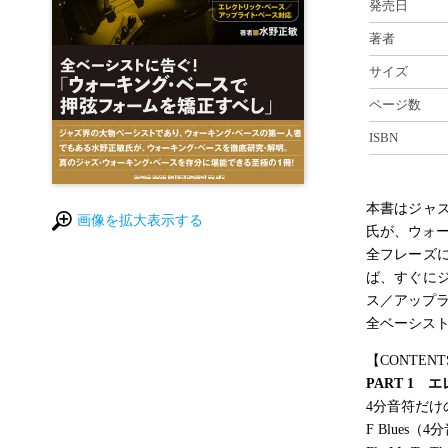
発売日
著者
サイズ
ページ数
ISBN
本書はジャ
画像を拡大表示する
氏が、ウォ
全フレーズ
ば、すぐに
ス／アップ
全ベーシス
【CONTENT
PART 1
4分音符だ
F Blues（