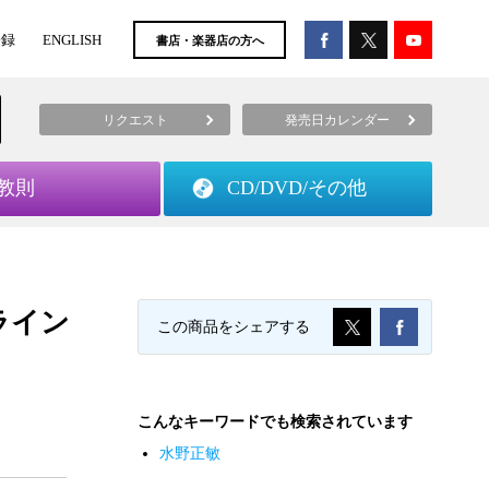
登録
ENGLISH
書店・楽器店の方へ
リクエスト
発売日カレンダー
教則
CD/DVD/
その他
ライン
この商品をシェアする
こんなキーワードでも検索されています
水野正敏