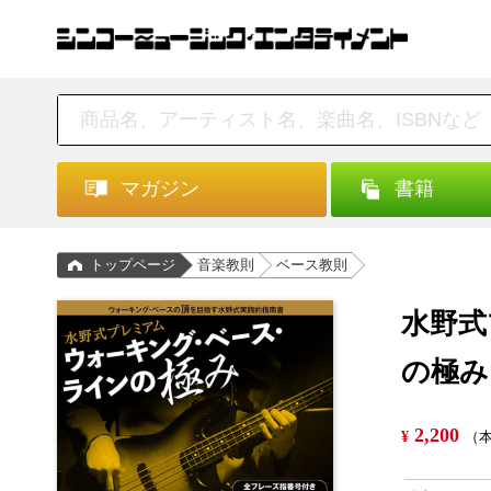
マガジン
書籍
トップページ
音楽教則
ベース教則
水野式
の極み
2,200
¥
（本