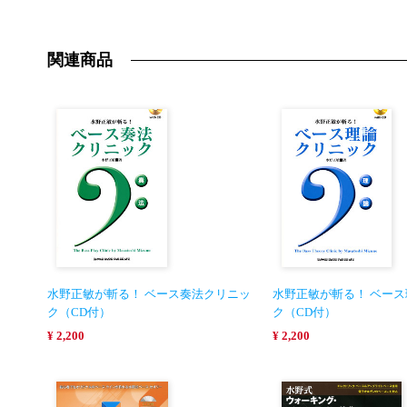
関連商品
水野正敏が斬る！ ベース奏法クリニッ
水野正敏が斬る！ ベー
ク（CD付）
ク（CD付）
¥ 2,200
¥ 2,200