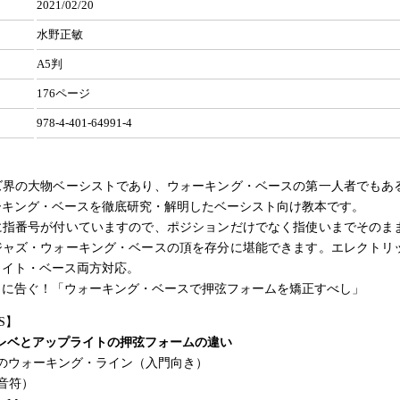
2021/02/20
水野正敏
A5判
176ページ
978-4-401-64991-4
ズ界の大物ベーシストであり、ウォーキング・ベースの第一人者でもあ
ーキング・ベースを徹底研究・解明したベーシスト向け教本です。
に指番号が付いていますので、ポジションだけでなく指使いまでそのま
ジャズ・ウォーキング・ベースの頂を存分に堪能できます。エレクトリ
ライト・ベース両方対応。
トに告ぐ！「ウォーキング・ベースで押弦フォームを矯正すべし」
S】
 エレベとアップライトの押弦フォームの違い
けのウォーキング・ライン（入門向き）
4分音符）