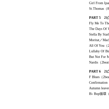
Girl From I
St.Thomas（8
PART 5 
Fly Me To T
The Days Of 
Stella By St
Moritat／Mac
All Of You（
Lullaby Of B
But Not For
Nardis（2bea
PART 6
F Blues（2be
Confirmatio
Autumn leav
B♭ Bop循環（