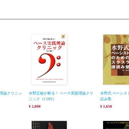
ス理論クリニッ
水野正敏が斬る！ ベース実践理論クリ
水野式 ベーシス
ニック（CD付）
読み塾
¥ 2,090
¥ 1,650