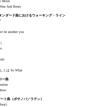
e Moon
Wine And Roses
 スタンダード曲におけるウォーキング・ライン
プ
ver be another you
/8）
es
ain
 もしくは So What
スロー曲
entine
nbow
 8ビート曲（ボサノバ／ラテン）
8beat）