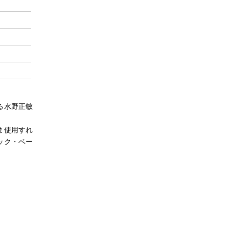
る水野正敏
ま使用すれ
ック・ベー