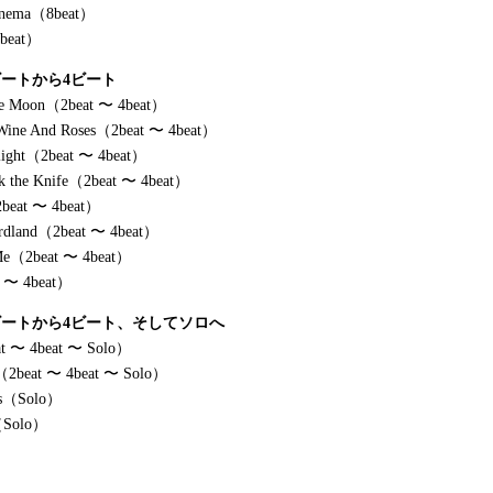
panema（8beat）
beat）
2ビートから4ビート
he Moon（2beat 〜 4beat）
Wine And Roses（2beat 〜 4beat）
arlight（2beat 〜 4beat）
k the Knife（2beat 〜 4beat）
2beat 〜 4beat）
irdland（2beat 〜 4beat）
 Me（2beat 〜 4beat）
t 〜 4beat）
 2ビートから4ビート、そしてソロへ
at 〜 4beat 〜 Solo）
n（2beat 〜 4beat 〜 Solo）
es（Solo）
Solo）