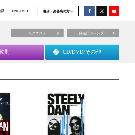
登録
ENGLISH
書店・楽器店の方へ
リクエスト
発売日カレンダー
教則
CD/DVD/
その他