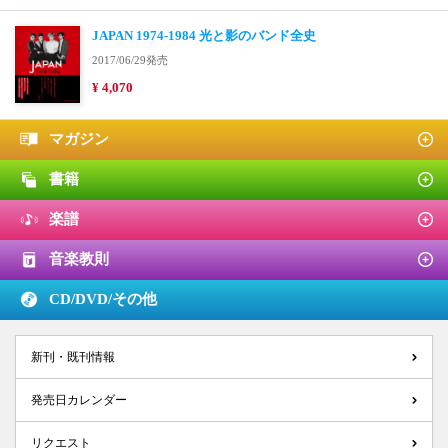
JAPAN 1974-1984 光と影のバンド全史
2017/06/29発売
¥ 4,070
マガジン
書籍
楽譜
音楽教則
CD/DVD/
その他
新刊・既刊情報
発売日カレンダー
リクエスト