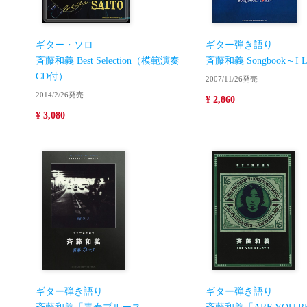
ギター・ソロ
ギター弾き語り
斉藤和義 Best Selection（模範演奏
斉藤和義 Songbook～I 
CD付）
2007/11/26発売
2014/2/26発売
¥ 2,860
¥ 3,080
ギター弾き語り
ギター弾き語り