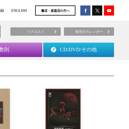
登録
ENGLISH
書店・楽器店の方へ
リクエスト
発売日カレンダー
教則
CD/DVD/
その他