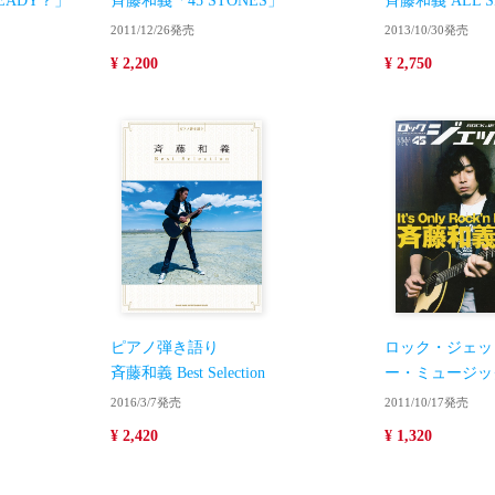
EADY？」
斉藤和義「45 STONES」
斉藤和義 ALL S
2011/12/26発売
2013/10/30発売
¥ 2,200
¥ 2,750
ピアノ弾き語り
ロック・ジェット 
斉藤和義 Best Selection
ー・ミュージッ
2016/3/7発売
2011/10/17発売
¥ 2,420
¥ 1,320