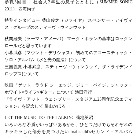
参戦3回目！ 社会人2年生の息子とともに（SUMMER SONIC
2011） 四海尚子
特別インタビュー 柴山俊之（ジライヤ） スペンサー・デイヴィ
ス・グループのスティーヴ・ウィンウッド
秋間経夫（ラーマ・アメーバ） マーク・ボランの基本はロックン
ロールだと思っています
小暮武彦（マウント・デリシャス） 初めてのアコースティック・
ソロ・アルバム《水と光の魔法》について
三国義貴 小暮武彦、スティーヴ・ウィンウッド、ザ・ライデンド
ロップスについて
映画『ゲット・ラウド ジ・エッジ、ジミー・ペイジ、ジャック・
ホワイト×ライフ×ギター』について 池田洋行
『ライヴ・アット・ウェンブリー・スタジアム25周年記念エディ
ション』を記念して 勝山かほる
LET THE MUSIC DO THE TALKING 菊地英昭
いろいろな矛盾がいっぱいあるから、ひとつだけでもそれぞれの
キラキラした部分を見つけたい brainchild’sセカンド・アルバム