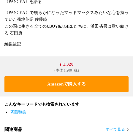
《PANGEA》を語る
《PANGEA》で明らかになったマッドマックスみたいな心を持っ
ていた菊地英昭 佐藤睦
この国に生きる全てのJ.BOY&J.GIRLたちに、浜田省吾は歌い続け
る 石田勇
編集後記
¥ 1,320
（本体 1,200+税）
Amazonで購入する
こんなキーワードでも検索されています
斉藤和義
関連商品
すべて見る