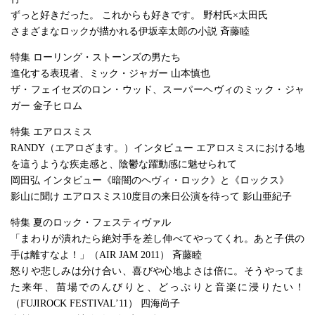
ずっと好きだった。 これからも好きです。 野村氏×太田氏
さまざまなロックが描かれる伊坂幸太郎の小説 斉藤睦
特集 ローリング・ストーンズの男たち
進化する表現者、ミック・ジャガー 山本慎也
ザ・フェイセズのロン・ウッド、スーパーヘヴィのミック・ジャ
ガー 金子ヒロム
特集 エアロスミス
RANDY（エアロざます。）インタビュー エアロスミスにおける地
を這うような疾走感と、陰鬱な躍動感に魅せられて
岡田弘 インタビュー《暗闇のヘヴィ・ロック》と《ロックス》
影山に聞け エアロスミス10度目の来日公演を待って 影山亜紀子
特集 夏のロック・フェスティヴァル
「まわりが潰れたら絶対手を差し伸べてやってくれ。あと子供の
手は離すなよ！」（AIR JAM 2011） 斉藤睦
怒りや悲しみは分け合い、喜びや心地よさは倍に。そうやってま
た来年、苗場でのんびりと、どっぷりと音楽に浸りたい！
（FUJIROCK FESTIVAL’11） 四海尚子