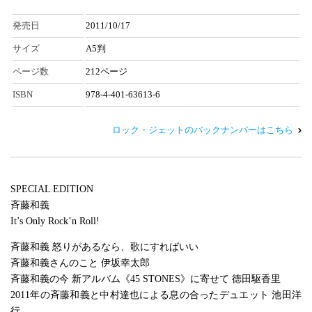
発売日
2011/10/17
サイズ
A5判
ページ数
212ページ
ISBN
978-4-401-63613-6
ロック・ジェットのバックナンバーはこちら
SPECIAL EDITION
斉藤和義
It’s Only Rock’n Roll!
斉藤和義 怒りがあるなら、歌にすればいい
斉藤和義さんのこと 伊坂幸太郎
斉藤和義の今 新アルバム《45 STONES》に寄せて 徳田駆香里
2011年の斉藤和義と中村達也による息の合ったデュエット 池田洋
行