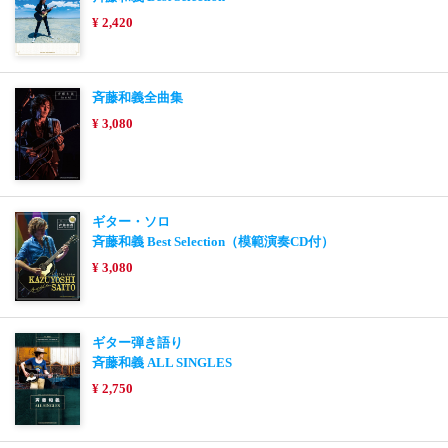
¥ 2,420
斉藤和義全曲集
¥ 3,080
ギター・ソロ
斉藤和義 Best Selection（模範演奏CD付）
¥ 3,080
ギター弾き語り
斉藤和義 ALL SINGLES
¥ 2,750