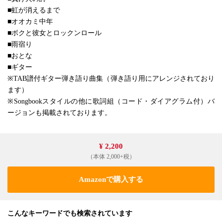
■虹が消えるまで
■オオカミ中年
■ボクと彼女とロックンロール
■雨宿り
■おとな
■ギター
※TAB譜付ギター弾き語り曲集（弾き語り用にアレンジされており
ます）
※Songbookスタイルの他に歌詞組（コード・ダイアグラム付）バ
ージョンも掲載されております。
¥ 2,200
（本体 2,000+税）
Amazonで購入する
こんなキーワードでも検索されています