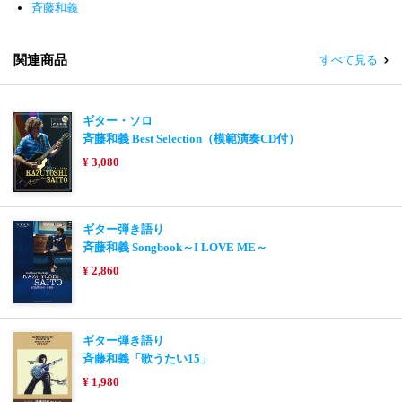
斉藤和義
関連商品
すべて見る
ギター・ソロ
斉藤和義 Best Selection（模範演奏CD付）
¥ 3,080
ギター弾き語り
斉藤和義 Songbook～I LOVE ME～
¥ 2,860
ギター弾き語り
斉藤和義「歌うたい15」
¥ 1,980