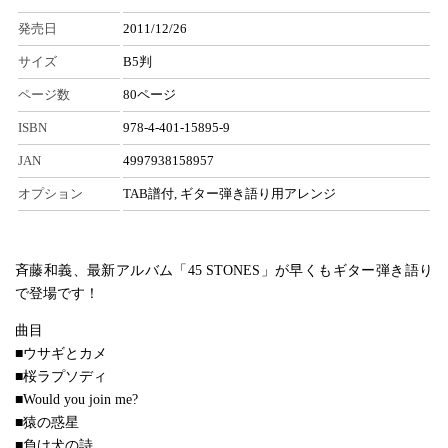
発売日
2011/12/26
サイズ
B5判
ページ数
80ページ
ISBN
978-4-401-15895-9
JAN
4997938158957
オプション
TAB譜付, ギター弾き語り用アレンジ
斉藤和義、最新アルバム「45 STONES」が早くもギター弾き語り
で登場です！
曲目
■ウサギとカメ
■桜ラプソディ
■Would you join me?
■猿の惑星
■負け犬の詩