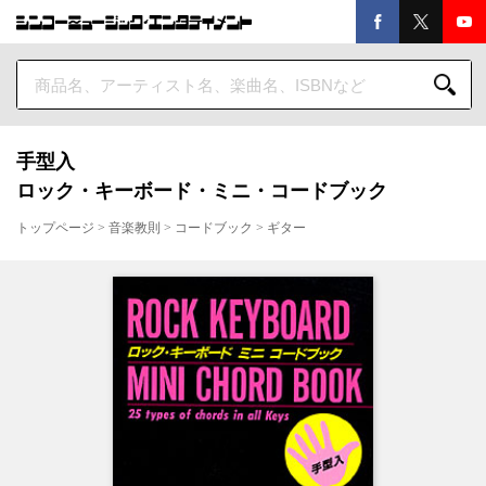
手型入
ロック・キーボード・ミニ・コードブック
トップページ
>
音楽教則
>
コードブック
>
ギター