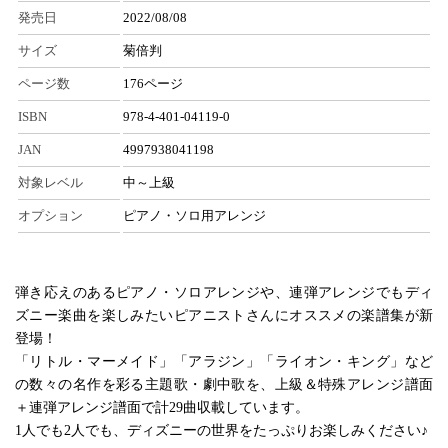
発売日
2022/08/08
サイズ
菊倍判
ページ数
176ページ
ISBN
978-4-401-04119-0
JAN
4997938041198
対象レベル
中～上級
オプション
ピアノ・ソロ用アレンジ
弾き応えのあるピアノ・ソロアレンジや、連弾アレンジでもディ
ズニー楽曲を楽しみたいピアニストさんにオススメの楽譜集が新
登場！
「リトル・マーメイド」「アラジン」「ライオン・キング」など
の数々の名作を彩る主題歌・劇中歌を、上級＆特殊アレンジ譜面
＋連弾アレンジ譜面で計29曲収載しています。
1人でも2人でも、ディズニーの世界をたっぷりお楽しみください♪