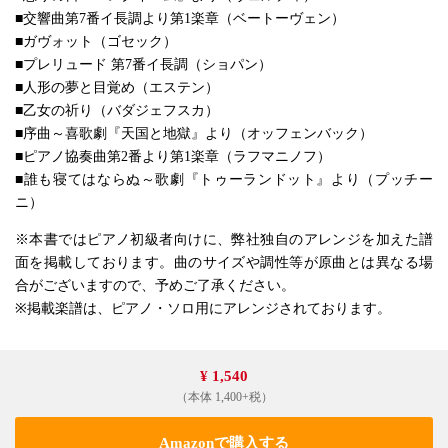
■交響曲第7番イ長調より第1楽章（ベートーヴェン）
■ガヴォット（ゴセック）
■プレリュード 第7番イ長調（ショパン）
■人形の夢と目覚め（エステン）
■乙女の祈り（バダジェフスカ）
■序曲～喜歌劇『天国と地獄』より（オッフェンバック）
■ピアノ協奏曲第2番より第1楽章（ラフマニノフ）
■誰も寝てはならぬ～歌劇『トゥーランドット』より（プッチー
ニ）
※本書ではピアノ初級者向けに、弊社独自のアレンジを加えた譜
面を掲載しております。曲のサイズや調性等が原曲とは異なる場
合がございますので、予めご了承ください。
※掲載楽譜は、ピアノ・ソロ用にアレンジされております。
¥ 1,540
（本体 1,400+税）
Amazonで購入する