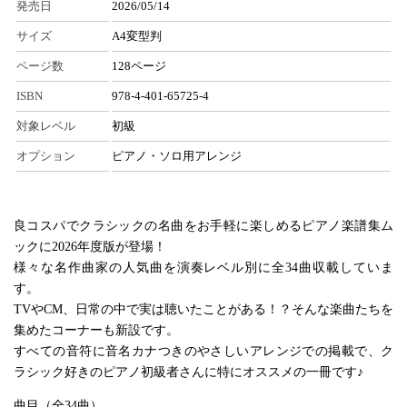
発売日
2026/05/14
サイズ
A4変型判
ページ数
128ページ
ISBN
978-4-401-65725-4
対象レベル
初級
オプション
ピアノ・ソロ用アレンジ
良コスパでクラシックの名曲をお手軽に楽しめるピアノ楽譜集ム
ックに2026年度版が登場！
様々な名作曲家の人気曲を演奏レベル別に全34曲収載していま
す。
TVやCM、日常の中で実は聴いたことがある！？そんな楽曲たちを
集めたコーナーも新設です。
すべての音符に音名カナつきのやさしいアレンジでの掲載で、ク
ラシック好きのピアノ初級者さんに特にオススメの一冊です♪
曲目（全34曲）