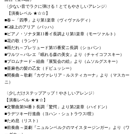
〈少ない音でラクに弾ける！とてもやさしいアレンジ〉
【演奏レベル ★☆☆】
■春～「四季」より第1楽章（ヴィヴァルディ）
■G線上のアリア（バッハ）
■ピアノ・ソナタ第11番イ長調より第1楽章（モーツァルト）
■花の歌（ランゲ）
■雨だれ～プレリュード第15番変ニ長調（ショパン）
■ワルツ～バレエ『眠れる森の美女』より（チャイコフスキー）
■プロムナード～組曲『展覧会の絵』より（ムソルグスキー）
■亜麻色の髪の乙女（ドビュッシー）
■間奏曲～歌劇『カヴァレリア・ルスティカーナ』より（マスカー
ニ）
〈少しだけステップアップ！やさしいアレンジ〉
【演奏レベル ★★☆】
■交響曲第94番ト長調「驚愕」より第2楽章（ハイドン）
■ラデツキー行進曲（ヨハン・シュトラウスⅠ世）
■ため息（リスト）
■前奏曲～楽劇『ニュルンベルクのマイスタージンガー』より（ワ