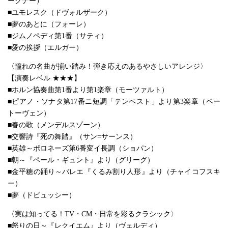
ーグナー）
■ユモレスク（ドヴォルザーク）
■夢のあとに（フォーレ）
■ジムノペディ第1番（サティ）
■愛の挨拶（エルガー）
〈憧れの名曲が揃い踏み！弾き応えのあるやさしいアレンジ〉
【演奏レベル ★★★】
■ホルン協奏曲第1番より第1楽章（モーツァルト）
■ピアノ・ソナタ第17番ニ短調「テンペスト」より第3楽章（ベー
トーヴェン）
■春の歌（メンデルスゾーン）
■交響詩『死の舞踏』（サン=サーンス）
■英雄～ポロネーズ第6番変イ長調（ショパン）
■朝～『ペール・ギュント』より（グリーグ）
■金平糖の踊り～バレエ『くるみ割り人形』より（チャイコフスキ
ー）
■夢（ドビュッシー）
〈実は知ってる！TV・CM・日常を彩るクラシック〉
■怒りの日～『レクイエム』より（ヴェルディ）