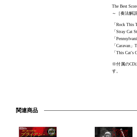
The Best Scor
～［奏法解
「Rock This
「Stray Cat 
「Pennsylva
「Caravan」
「This Cat’
※付属のC
す。
関連商品