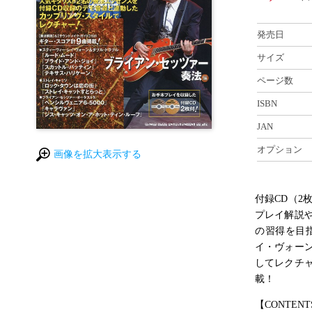
発売日
サイズ
ページ数
ISBN
JAN
オプション
画像を拡大表示する
付録CD（
プレイ解説
の習得を目
イ・ヴォー
してレクチ
載！
【CONTENT