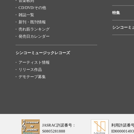
音楽教則
CD/DVD/その他
特集
雑誌一覧
新刊・既刊情報
シンコーミ
売れ筋ランキング
発売日カレンダー
シンコーミュージックレコーズ
アーティスト情報
リリース作品
デモテープ募集
JASRAC許諾番号：
利用許諾番
S0805281888
ID000001493