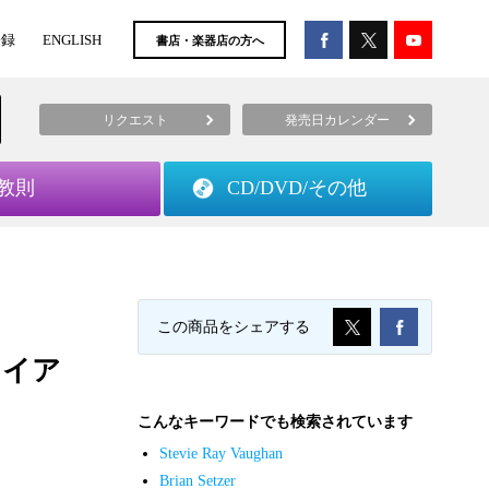
登録
ENGLISH
書店・楽器店の方へ
リクエスト
発売日カレンダー
教則
CD/DVD/
その他
］
この商品をシェアする
ライア
こんなキーワードでも検索されています
Stevie Ray Vaughan
Brian Setzer