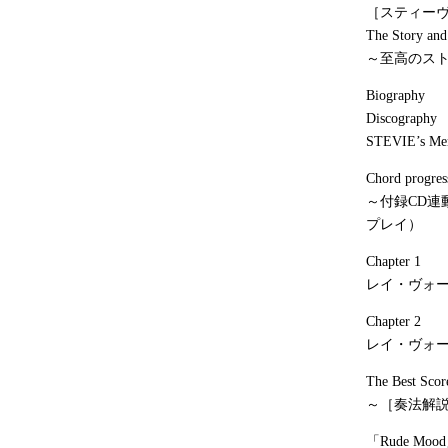
［スティー
The Story a
～至高のス
Biography
Discography
STEVIE’s Mem
Chord progres
～付録CD連
プレイ）
Chapter 1
レイ・ヴォ
Chapter 2
レイ・ヴォ
The Best Scor
～［奏法解
「Rude Moo