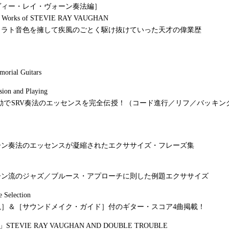
ヴィー・レイ・ヴォーン奏法編］
nd Works of STEVIE RAY VAUGHAN
トラト音色を擁して疾風のごとく駆け抜けていった天才の偉業歴
orial Guitars
sion and Playing
動でSRV奏法のエッセンスを完全伝授！（コード進行／リフ／バッキン
ーン奏法のエッセンスが凝縮されたエクササイズ・フレーズ集
ーン流のジャズ／ブルース・アプローチに則した例題エクササイズ
e Selection
説］＆［サウンドメイク・ガイド］付のギター・スコア4曲掲載！
d」STEVIE RAY VAUGHAN AND DOUBLE TROUBLE