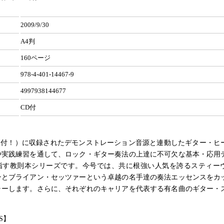
2009/9/30
A4判
160ページ
978-4-401-14467-9
4997938144677
CD付
2枚付！）に収録されたデモンストレーション音源と連動したギター・ヒ
や実践練習を通して、ロック・ギター奏法の上達に不可欠な基本・応用
指す教則本シリーズです。今号では、共に根強い人気を誇るスティー
ンとブライアン・セッツァーという卓越の名手達の奏法エッセンスをカ
ャーします。さらに、それぞれのキャリアを代表する有名曲のギター・
S】