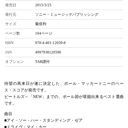
発売日
2015/3/25
発行元
ソニー・ミュージックパブリッシング
サイズ
菊倍判
ページ数
104ページ
ISBN
978-4-401-12059-8
JAN
4997938120596
オプション
TAB譜付
待望の再来日が遂に決定した、ポール・マッカートニーのベー
ス・スコアが発売です。
ビートルズ～「NEW」までの、ポール節が堪能出来るベスト選曲
です。
曲目
■アイ・ソー・ハー・スタンディング・ゼア
■ドライヴ・マイ・カー