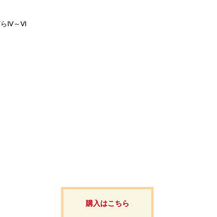
びらⅣ～Ⅵ
購入はこちら