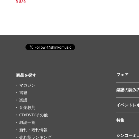
¥ 880
フェア
商品を探す
マガジン
楽譜の読み
書籍
楽譜
イベントレ
音楽教則
CD/DVD/その他
特集
雑誌一覧
新刊・既刊情報
シンコーミ
売れ筋ランキング