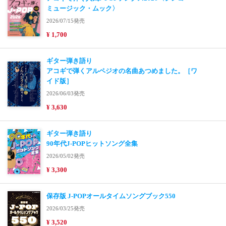
ミュージック・ムック〉
2026/07/15発売
¥ 1,700
ギター弾き語り
アコギで弾くアルペジオの名曲あつめました。［ワ
イド版］
2026/06/03発売
¥ 3,630
ギター弾き語り
90年代J-POPヒットソング全集
2026/05/02発売
¥ 3,300
保存版 J-POPオールタイムソングブック550
2026/03/25発売
¥ 3,520