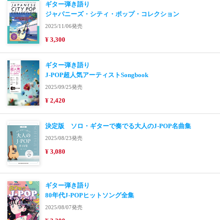
ギター弾き語り
ジャパニーズ・シティ・ポップ・コレクション
2025/11/06発売
¥ 3,300
ギター弾き語り
J-POP超人気アーティストSongbook
2025/09/25発売
¥ 2,420
決定版 ソロ・ギターで奏でる大人のJ-POP名曲集
2025/08/23発売
¥ 3,080
ギター弾き語り
80年代J-POPヒットソング全集
2025/08/07発売