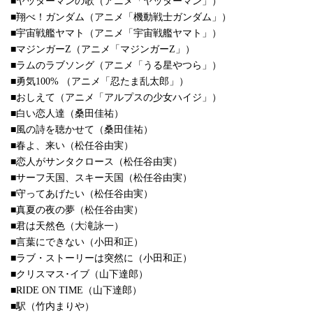
■ヤッターマンの歌（アニメ「ヤッターマン」）
■翔べ！ガンダム（アニメ「機動戦士ガンダム」）
■宇宙戦艦ヤマト（アニメ「宇宙戦艦ヤマト」）
■マジンガーZ（アニメ「マジンガーZ」）
■ラムのラブソング（アニメ「うる星やつら」）
■勇気100% （アニメ「忍たま乱太郎」）
■おしえて（アニメ「アルプスの少女ハイジ」）
■白い恋人達（桑田佳祐）
■風の詩を聴かせて（桑田佳祐）
■春よ、来い（松任谷由実）
■恋人がサンタクロース（松任谷由実）
■サーフ天国、スキー天国（松任谷由実）
■守ってあげたい（松任谷由実）
■真夏の夜の夢（松任谷由実）
■君は天然色（大滝詠一）
■言葉にできない（小田和正）
■ラブ・ストーリーは突然に（小田和正）
■クリスマス･イブ（山下達郎）
■RIDE ON TIME（山下達郎）
■駅（竹内まりや）