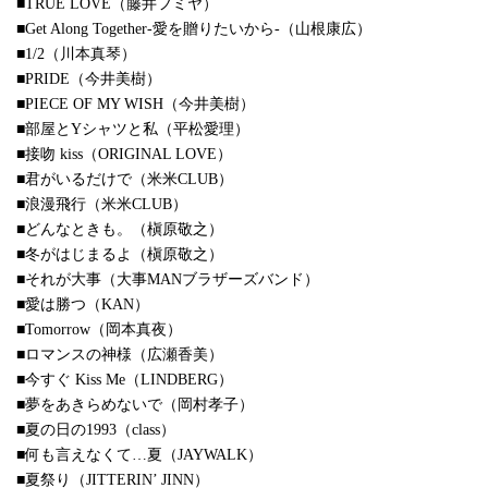
■TRUE LOVE（藤井フミヤ）
■Get Along Together-愛を贈りたいから-（山根康広）
■1/2（川本真琴）
■PRIDE（今井美樹）
■PIECE OF MY WISH（今井美樹）
■部屋とYシャツと私（平松愛理）
■接吻 kiss（ORIGINAL LOVE）
■君がいるだけで（米米CLUB）
■浪漫飛行（米米CLUB）
■どんなときも。（槇原敬之）
■冬がはじまるよ（槇原敬之）
■それが大事（大事MANブラザーズバンド）
■愛は勝つ（KAN）
■Tomorrow（岡本真夜）
■ロマンスの神様（広瀬香美）
■今すぐ Kiss Me（LINDBERG）
■夢をあきらめないで（岡村孝子）
■夏の日の1993（class）
■何も言えなくて…夏（JAYWALK）
■夏祭り（JITTERIN’ JINN）