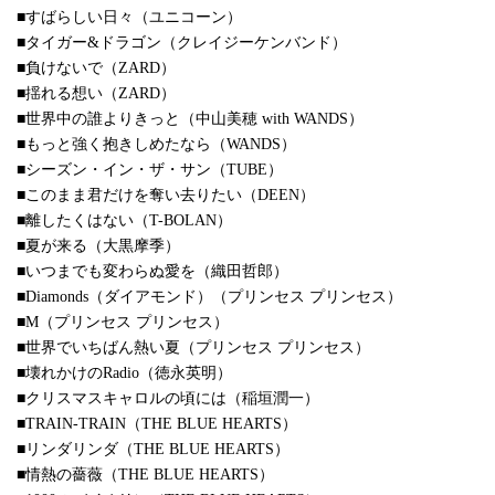
■すばらしい日々（ユニコーン）
■タイガー&ドラゴン（クレイジーケンバンド）
■負けないで（ZARD）
■揺れる想い（ZARD）
■世界中の誰よりきっと（中山美穂 with WANDS）
■もっと強く抱きしめたなら（WANDS）
■シーズン・イン・ザ・サン（TUBE）
■このまま君だけを奪い去りたい（DEEN）
■離したくはない（T-BOLAN）
■夏が来る（大黒摩季）
■いつまでも変わらぬ愛を（織田哲郎）
■Diamonds（ダイアモンド）（プリンセス プリンセス）
■M（プリンセス プリンセス）
■世界でいちばん熱い夏（プリンセス プリンセス）
■壊れかけのRadio（徳永英明）
■クリスマスキャロルの頃には（稲垣潤一）
■TRAIN-TRAIN（THE BLUE HEARTS）
■リンダリンダ（THE BLUE HEARTS）
■情熱の薔薇（THE BLUE HEARTS）