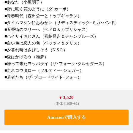
■あなた（小坂明子）
■野に咲く花のように（ダ·カーポ）
■青春時代（森田公一とトップギャラン）
■タイムマシンにおねがい（サディスティック･ミカ･バンド）
■五番街のマリーへ（ペドロ＆カプリシャス）
■ハイサイおじさん（喜納昌吉＆チャンプルーズ）
■白い色は恋人の色（ベッツィ＆クリス）
■夕暮れ時はさびしそう（N.S.P.）
■愛はかげろう（雅夢）
■帰って来たヨッパライ（ザ･フォーク･クルセダーズ）
■走れコウタロー（ソルティー･シュガー）
■若者たち（ザ･ブロードサイド･フォー）
¥ 3,520
（本体 3,200+税）
Amazonで購入する