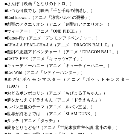
■さんぽ（映画「となりのトトロ」）
■いつも何度でも（映画「千と千尋の神隠し」）
■God knows…（アニメ「涼宮ハルヒの憂鬱」）
■創聖のアクエリオン（アニメ「創聖のアクエリオン」）
■ウィーアー！（アニメ「ONE PIECE」）
■Butter-Fly（アニメ「デジモンアドベンチャー」）
■CHA-LA HEAD-CHA-LA（アニメ「DRAGON BALL Z」）
■魔訶不思議アドベンチャー！（アニメ「DRAGON BALL」）
■CAT’S EYE（アニメ「キャッツ♥アイ」）
■キューティーハニー（アニメ「キューティーハニー」）
■Get Wild（アニメ「シティーハンター」）
■めざせポケモンマスター（アニメ「ポケットモンスター
（1997）」）
■おどるポンポコリン（アニメ「ちびまる子ちゃん」）
■夢をかなえてドラえもん（アニメ「ドラえもん」）
■ルパン三世のテーマ（アニメ「ルパン三世」）
■世界が終るまでは…（アニメ「SLAM DUNK」）
■タッチ（アニメ「タッチ」）
■愛をとりもどせ!!（アニメ「世紀末救世主伝説 北斗の拳」）