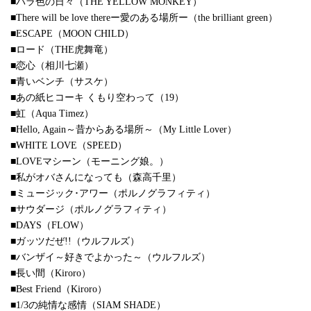
■バラ色の日々（THE YELLOW MONKEY）
■There will be love thereー愛のある場所ー（the brilliant green）
■ESCAPE（MOON CHILD）
■ロード（THE虎舞竜）
■恋心（相川七瀬）
■青いベンチ（サスケ）
■あの紙ヒコーキ くもり空わって（19）
■虹（Aqua Timez）
■Hello, Again～昔からある場所～（My Little Lover）
■WHITE LOVE（SPEED）
■LOVEマシーン（モーニング娘。）
■私がオバさんになっても（森高千里）
■ミュージック･アワー（ポルノグラフィティ）
■サウダージ（ポルノグラフィティ）
■DAYS（FLOW）
■ガッツだぜ!!（ウルフルズ）
■バンザイ～好きでよかった～（ウルフルズ）
■長い間（Kiroro）
■Best Friend（Kiroro）
■1/3の純情な感情（SIAM SHADE）