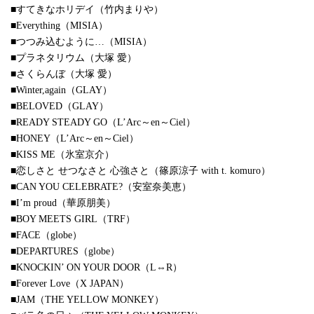
■すてきなホリデイ（竹内まりや）
■Everything（MISIA）
■つつみ込むように…（MISIA）
■プラネタリウム（大塚 愛）
■さくらんぼ（大塚 愛）
■Winter,again（GLAY）
■BELOVED（GLAY）
■READY STEADY GO（L’Arc～en～Ciel）
■HONEY（L’Arc～en～Ciel）
■KISS ME（氷室京介）
■恋しさと せつなさと 心強さと（篠原涼子 with t. komuro）
■CAN YOU CELEBRATE?（安室奈美恵）
■I’m proud（華原朋美）
■BOY MEETS GIRL（TRF）
■FACE（globe）
■DEPARTURES（globe）
■KNOCKIN’ ON YOUR DOOR（L⇔R）
■Forever Love（X JAPAN）
■JAM（THE YELLOW MONKEY）