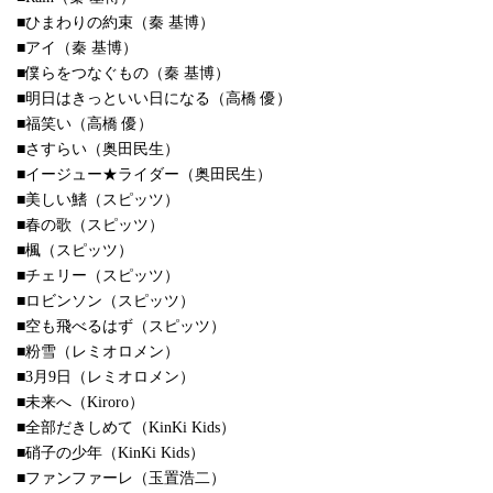
■ひまわりの約束（秦 基博）
■アイ（秦 基博）
■僕らをつなぐもの（秦 基博）
■明日はきっといい日になる（高橋 優）
■福笑い（高橋 優）
■さすらい（奥田民生）
■イージュー★ライダー（奥田民生）
■美しい鰭（スピッツ）
■春の歌（スピッツ）
■楓（スピッツ）
■チェリー（スピッツ）
■ロビンソン（スピッツ）
■空も飛べるはず（スピッツ）
■粉雪（レミオロメン）
■3月9日（レミオロメン）
■未来へ（Kiroro）
■全部だきしめて（KinKi Kids）
■硝子の少年（KinKi Kids）
■ファンファーレ（玉置浩二）