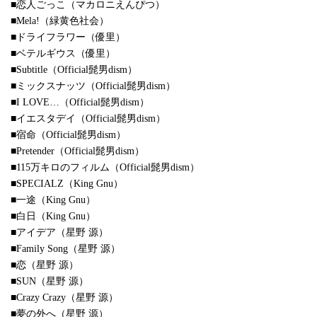
■恋人ごっこ（マカロニえんぴつ）
■Mela!（緑黄色社会）
■ドライフラワー（優里）
■ベテルギウス（優里）
■Subtitle（Official髭男dism）
■ミックスナッツ（Official髭男dism）
■I LOVE…（Official髭男dism）
■イエスタデイ（Official髭男dism）
■宿命（Official髭男dism）
■Pretender（Official髭男dism）
■115万キロのフィルム（Official髭男dism）
■SPECIALZ（King Gnu）
■一途（King Gnu）
■白日（King Gnu）
■アイデア（星野 源）
■Family Song（星野 源）
■恋（星野 源）
■SUN（星野 源）
■Crazy Crazy（星野 源）
■夢の外へ（星野 源）