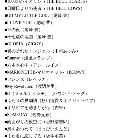
■1000のバイオリン（THE BLUE HEARTS）
■日曜日よりの使者（THE HIGH-LOWS）
■OH MY LITTLE GIRL（尾崎 豊）
■I LOVE YOU（尾崎 豊）
■15の夜（尾崎 豊）
■十七歳の地図（尾崎 豊）
■GLORIA（ZIGGY）
■翼の折れたエンジェル（中村あゆみ）
■Runner（爆風スランプ）
■六本木心中（アン・ルイス）
■MARIONETTE-マリオネット-（BOØWY）
■フレンズ（レベッカ）
■My Revolution（渡辺美里）
■ff（フォルティシモ）（ハウンド·ドッグ）
■ふたりの夏物語（杉山清貴＆オメガトライブ）
■オリビアを聴きながら（杏里）
■SOMEDAY（佐野元春）
■雨あがりの夜空に（忌野清志郎）
■風をあつめて（はっぴいえんど）
■また君に恋してる（坂本冬美）