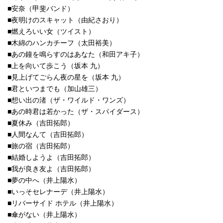
■安奈（甲斐バンド）
■夜明けのスキャット（由紀さおり）
■燃えろいい女（ツイスト）
■木綿のハンカチーフ（太田裕美）
■あの鐘を鳴らすのはあなた（和田アキ子）
■上を向いて歩こう（坂本 九）
■見上げてごらん夜の星を（坂本 九）
■君といつまでも（加山雄三）
■想い出の渚（ザ・ワイルド・ワンズ）
■あの時君は若かった（ザ・スパイダース）
■夏休み（吉田拓郎）
■人間なんて（吉田拓郎）
■旅の宿（吉田拓郎）
■結婚しようよ（吉田拓郎）
■我が良き友よ（吉田拓郎）
■夢の中へ（井上陽水）
■いっそセレナーデ（井上陽水）
■リバーサイド ホテル（井上陽水）
■傘がない（井上陽水）