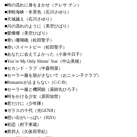
■時の流れに身をまかせ（テレサ·テン）
■津軽海峡・冬景色（石川さゆり）
■天城越え（石川さゆり）
■川の流れのように（美空ひばり）
■愛燦燦（美空ひばり）
■青い珊瑚礁（松田聖子）
■赤いスイートピー（松田聖子）
■あなたに会えてよかった（小泉今日子）
■You’re My Only Shinin’ Star（中山美穂）
■セカンド・ラブ（中森明菜）
■セーラー服を脱がさないで（おニャン子クラブ）
■Romanticが止まらない（C-C-B）
■セーラー服と機関銃（薬師丸ひろ子）
■時をかける少女（原田知世）
■君だけに（少年隊）
■ガラスの十代（光GENJI）
■想い出がいっぱい（H2O）
■初恋（村下孝蔵）
■異邦人（久保田早紀）