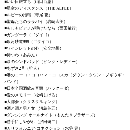
■いい日旅立ち（山口百恵）
■星空のディスタンス（THE ALFEE）
■ルビーの指環（寺尾 聰）
■聖母たちのララバイ（岩崎宏美）
■もしもピアノが弾けたなら（西田敏行）
■ガンダーラ（ゴダイゴ）
■銀河鉄道999（ゴダイゴ）
■ワインレッドの心（安全地帯）
■待つわ（あみん）
■渚のシンドバッド（ピンク・レディー）
■あずさ2号（狩人）
■港のヨーコ・ヨコハマ・ヨコスカ（ダウン・タウン・ブギウギ・
バンド）
■日本全国酒飲み音頭（バラクーダ）
■愛のメモリー（松崎しげる）
■大都会（クリスタルキング）
■酒と泪と男と女（河島英五）
■ダンシング·オールナイト（もんた＆ブラザーズ）
■勝手にしやがれ（沢田研二）
■カリフォルニア·コネクション（水谷 豊）