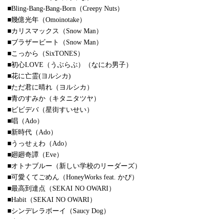
■Bling-Bang-Bang-Born（Creepy Nuts）
■幾億光年（Omoinotake）
■カリスマックス（Snow Man）
■ブラザービート（Snow Man）
■こっから（SixTONES）
■初心LOVE（うぶらぶ）（なにわ男子）
■花に亡霊(ヨルシカ)
■ただ君に晴れ（ヨルシカ）
■青のすみか（キタニタツヤ）
■ビビデバ（星街すいせい）
■唱（Ado）
■新時代（Ado）
■うっせぇわ（Ado）
■廻廻奇譚（Eve）
■オトナブルー（新しい学校のリーダーズ）
■可愛くてごめん（HoneyWorks feat. かぴ）
■最高到達点（SEKAI NO OWARI）
■Habit（SEKAI NO OWARI）
■シンデレラボーイ（Saucy Dog）