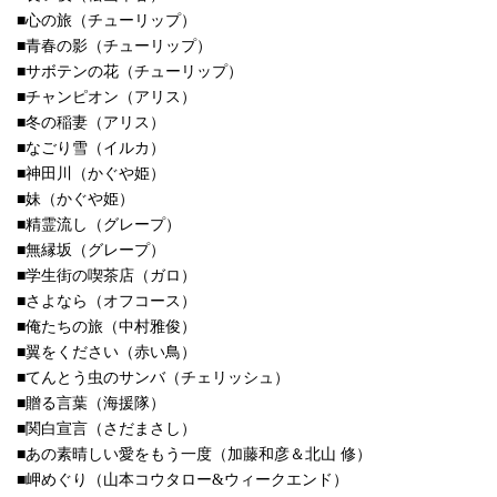
■心の旅（チューリップ）
■青春の影（チューリップ）
■サボテンの花（チューリップ）
■チャンピオン（アリス）
■冬の稲妻（アリス）
■なごり雪（イルカ）
■神田川（かぐや姫）
■妹（かぐや姫）
■精霊流し（グレープ）
■無縁坂（グレープ）
■学生街の喫茶店（ガロ）
■さよなら（オフコース）
■俺たちの旅（中村雅俊）
■翼をください（赤い鳥）
■てんとう虫のサンバ（チェリッシュ）
■贈る言葉（海援隊）
■関白宣言（さだまさし）
■あの素晴しい愛をもう一度（加藤和彦＆北山 修）
■岬めぐり（山本コウタロー&ウィークエンド）