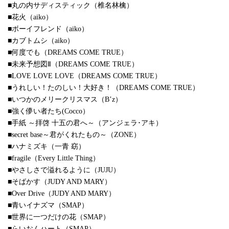
■丸の内サディスティック（椎名林檎）
■花火（aiko）
■ボーイフレンド（aiko）
■カブトムシ（aiko）
■何度でも（DREAMS COME TRUE）
■未来予想図Ⅱ（DREAMS COME TRUE）
■LOVE LOVE LOVE（DREAMS COME TRUE）
■うれしい！たのしい！大好き！（DREAMS COME TRUE）
■いつかのメリークリスマス（B’z）
■強く儚い者たち(Cocco）
■手紙 ～拝啓 十五の君へ～（アンジェラ･アキ）
■secret base～君がくれたもの～（ZONE）
■ハナミズキ（一青 窈）
■fragile（Every Little Thing）
■やさしさで溢れるように（JUJU）
■そばかす（JUDY AND MARY）
■Over Drive（JUDY AND MARY）
■青いイナズマ（SMAP）
■世界に一つだけの花（SMAP）
■らいおんハート（SMAP）