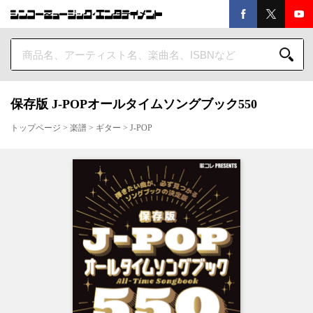
保存版 J-POPオールタイムソングブック550
トップページ
>
楽譜
>
ギター
>
J-POP