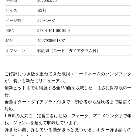
発売日
2026/03/25
サイズ
B5判
ページ数
520ページ
ISBN
978-4-401-60189-9
JAN
4997938601897
オプション
歌詞組（コード・ダイアグラム付）
ご好評につき版を重ねてきた歌詞＋コードネームのソングブック
が、装いも新たにリニューアル。
最新ヒットまでを網羅する全550曲を収載した、まさに保存版の一
冊。
全曲ギター・ダイアグラム付きで、初心者から経験者まで幅広く
対応。
J-POPの人気曲・定番曲をはじめ、フォーク、アニメソングまで年
代・ジャンルを超えて収録しています。
弾きたい曲、探している曲がきっと見つかる、ギター弾き語りの