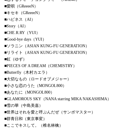
■愛唄（GReeeeN）
■キセキ（GReeeeN）
■ハピネス（AI）
■Story（AI）
■CHE.R.RY（YUI）
■Good-bye days（YUI）
■ソラニン（ASIAN KUNG-FU GENERATION）
■リライト（ASIAN KUNG-FU GENERATION）
■虹（ゆず）
■PIECES OF A DREAM（CHEMISTRY）
■Butterfly（木村カエラ）
■大切なもの（ロードオブメジャー）
■小さな恋のうた（MONGOL800）
■あなたに（MONGOL800）
■GLAMOROUS SKY（NANA starring MIKA NAKASHIMA）
■雪の華（中島美嘉）
■世界はそれを愛と呼ぶんだぜ（サンボマスター）
■群青日和（東京事変）
■ここでキスして。（椎名林檎）