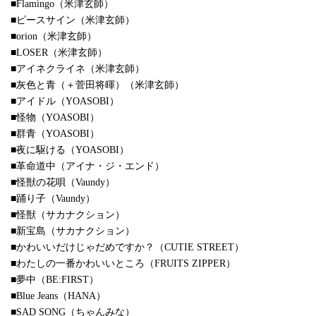
■Flamingo（米津玄師）
■ピースサイン（米津玄師）
■orion（米津玄師）
■LOSER（米津玄師）
■アイネクライネ（米津玄師）
■灰色と青（＋菅田将暉）（米津玄師）
■アイドル（YOASOBI）
■怪物（YOASOBI）
■群青（YOASOBI）
■夜に駆ける（YOASOBI）
■革命道中（アイナ・ジ・エンド）
■怪獣の花唄（Vaundy）
■踊り子（Vaundy）
■怪獣（サカナクション）
■新宝島（サカナクション）
■かわいいだけじゃだめですか？（CUTIE STREET）
■わたしの一番かわいいところ（FRUITS ZIPPER）
■夢中（BE:FIRST）
■Blue Jeans（HANA）
■SAD SONG（ちゃんみな）