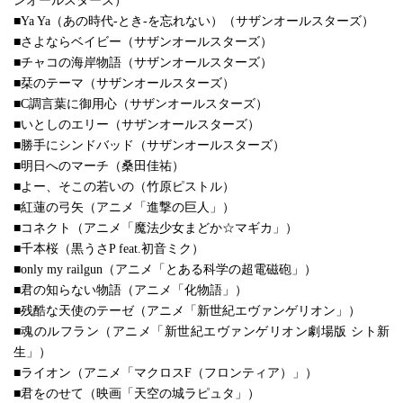
ンオールスターズ）
■Ya Ya（あの時代-とき-を忘れない）（サザンオールスターズ）
■さよならベイビー（サザンオールスターズ）
■チャコの海岸物語（サザンオールスターズ）
■栞のテーマ（サザンオールスターズ）
■C調言葉に御用心（サザンオールスターズ）
■いとしのエリー（サザンオールスターズ）
■勝手にシンドバッド（サザンオールスターズ）
■明日へのマーチ（桑田佳祐）
■よー、そこの若いの（竹原ピストル）
■紅蓮の弓矢（アニメ「進撃の巨人」）
■コネクト（アニメ「魔法少女まどか☆マギカ」）
■千本桜（黒うさP feat.初音ミク）
■only my railgun（アニメ「とある科学の超電磁砲」）
■君の知らない物語（アニメ「化物語」）
■残酷な天使のテーゼ（アニメ「新世紀エヴァンゲリオン」）
■魂のルフラン（アニメ「新世紀エヴァンゲリオン劇場版 シト新
生」）
■ライオン（アニメ「マクロスF（フロンティア）」）
■君をのせて（映画「天空の城ラピュタ」）