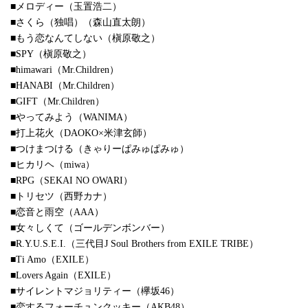
■メロディー（玉置浩二）
■さくら（独唱）（森山直太朗）
■もう恋なんてしない（槇原敬之）
■SPY（槇原敬之）
■himawari（Mr.Children）
■HANABI（Mr.Children）
■GIFT（Mr.Children）
■やってみよう（WANIMA）
■打上花火（DAOKO×米津玄師）
■つけまつける（きゃりーぱみゅぱみゅ）
■ヒカリヘ（miwa）
■RPG（SEKAI NO OWARI）
■トリセツ（西野カナ）
■恋音と雨空（AAA）
■女々しくて（ゴールデンボンバー）
■R.Y.U.S.E.I.（三代目J Soul Brothers from EXILE TRIBE）
■Ti Amo（EXILE）
■Lovers Again（EXILE）
■サイレントマジョリティー（欅坂46）
■恋するフォーチュンクッキー（AKB48）