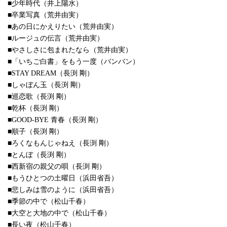
■少年時代（井上陽水）
■卒業写真（荒井由実）
■あの日にかえりたい（荒井由実）
■ルージュの伝言（荒井由実）
■やさしさに包まれたなら（荒井由実）
■「いちご白書」をもう一度（バンバン）
■STAY DREAM（長渕 剛）
■しゃぼん玉（長渕 剛）
■巡恋歌（長渕 剛）
■乾杯（長渕 剛）
■GOOD-BYE 青春（長渕 剛）
■順子（長渕 剛）
■ろくなもんじゃねえ（長渕 剛）
■とんぼ（長渕 剛）
■西新宿の親父の唄（長渕 剛）
■もうひとつの土曜日（浜田省吾）
■悲しみは雪のように（浜田省吾）
■季節の中で（松山千春）
■大空と大地の中で（松山千春）
■長い夜（松山千春）