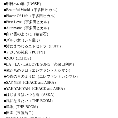
■明日への扉（I WiSH）
■Beautiful World（宇多田ヒカル）
■Flavor Of Life（宇多田ヒカル）
■First Love（宇多田ヒカル）
■Automatic（宇多田ヒカル）
■白い雲のように（猿岩石）
■ズルい女（シャ乱Q）
■渚にまつわるエトセトラ（PUFFY）
■アジアの純真（PUFFY）
■ZOO（ECHOS）
■LA・LA・LA LOVE SONG（久保田利伸）
■俺たちの明日（エレファントカシマシ）
■今宵の月のように（エレファントカシマシ）
■SAY YES（CHAGE and ASKA）
■YAH YAH YAH（CHAGE and ASKA）
■はじまりはいつも雨（ASKA）
■風になりたい（THE BOOM）
■島唄（THE BOOM）
■田園（玉置浩二）