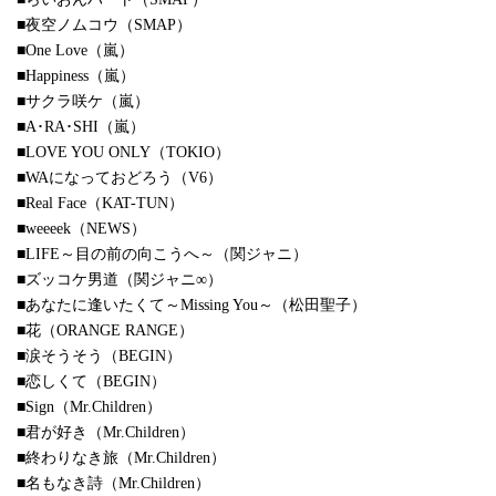
■夜空ノムコウ（SMAP）
■One Love（嵐）
■Happiness（嵐）
■サクラ咲ケ（嵐）
■A･RA･SHI（嵐）
■LOVE YOU ONLY（TOKIO）
■WAになっておどろう（V6）
■Real Face（KAT-TUN）
■weeeek（NEWS）
■LIFE～目の前の向こうへ～（関ジャニ）
■ズッコケ男道（関ジャニ∞）
■あなたに逢いたくて～Missing You～（松田聖子）
■花（ORANGE RANGE）
■涙そうそう（BEGIN）
■恋しくて（BEGIN）
■Sign（Mr.Children）
■君が好き（Mr.Children）
■終わりなき旅（Mr.Children）
■名もなき詩（Mr.Children）