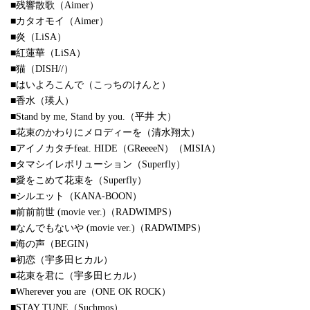
■残響散歌（Aimer）
■カタオモイ（Aimer）
■炎（LiSA）
■紅蓮華（LiSA）
■猫（DISH//）
■はいよろこんで（こっちのけんと）
■香水（瑛人）
■Stand by me, Stand by you.（平井 大）
■花束のかわりにメロディーを（清水翔太）
■アイノカタチfeat. HIDE（GReeeeN）（MISIA）
■タマシイレボリューション（Superfly）
■愛をこめて花束を（Superfly）
■シルエット（KANA-BOON）
■前前前世 (movie ver.)（RADWIMPS）
■なんでもないや (movie ver.)（RADWIMPS）
■海の声（BEGIN）
■初恋（宇多田ヒカル）
■花束を君に（宇多田ヒカル）
■Wherever you are（ONE OK ROCK）
■STAY TUNE（Suchmos）