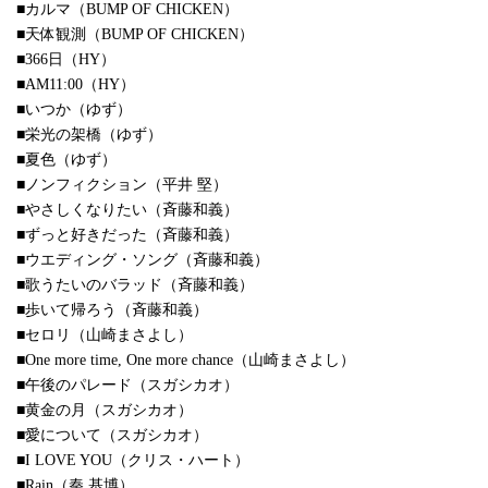
■カルマ（BUMP OF CHICKEN）
■天体観測（BUMP OF CHICKEN）
■366日（HY）
■AM11:00（HY）
■いつか（ゆず）
■栄光の架橋（ゆず）
■夏色（ゆず）
■ノンフィクション（平井 堅）
■やさしくなりたい（斉藤和義）
■ずっと好きだった（斉藤和義）
■ウエディング・ソング（斉藤和義）
■歌うたいのバラッド（斉藤和義）
■歩いて帰ろう（斉藤和義）
■セロリ（山崎まさよし）
■One more time, One more chance（山崎まさよし）
■午後のパレード（スガシカオ）
■黄金の月（スガシカオ）
■愛について（スガシカオ）
■I LOVE YOU（クリス・ハート）
■Rain（秦 基博）