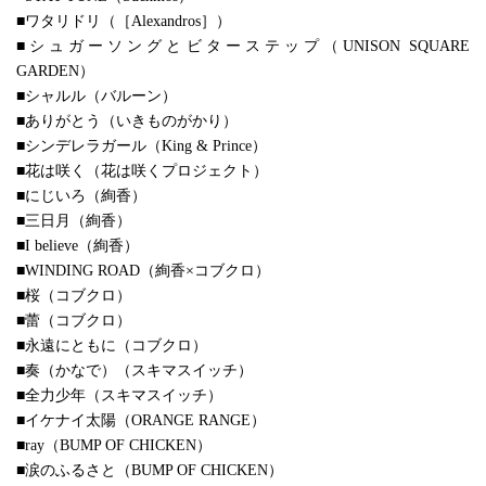
■ワタリドリ（［Alexandros］）
■シュガーソングとビターステップ（UNISON SQUARE
GARDEN）
■シャルル（バルーン）
■ありがとう（いきものがかり）
■シンデレラガール（King & Prince）
■花は咲く（花は咲くプロジェクト）
■にじいろ（絢香）
■三日月（絢香）
■I believe（絢香）
■WINDING ROAD（絢香×コブクロ）
■桜（コブクロ）
■蕾（コブクロ）
■永遠にともに（コブクロ）
■奏（かなで）（スキマスイッチ）
■全力少年（スキマスイッチ）
■イケナイ太陽（ORANGE RANGE）
■ray（BUMP OF CHICKEN）
■涙のふるさと（BUMP OF CHICKEN）