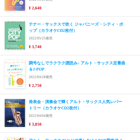
¥ 2,640
テナー・サックスで吹く ジャパニーズ・シティ・ポ
ップ（カラオケCD2枚付）
2022/05/25発売
¥ 3,740
調号なしでラクラク譜読み♪ アルト・サックス定番曲
＆J-POP
2022/04/28発売
¥ 2,750
発表会・演奏会で輝くアルト・サックス人気レパー
トリー（カラオケCD2枚付）
2022/04/04発売
¥ 3,850