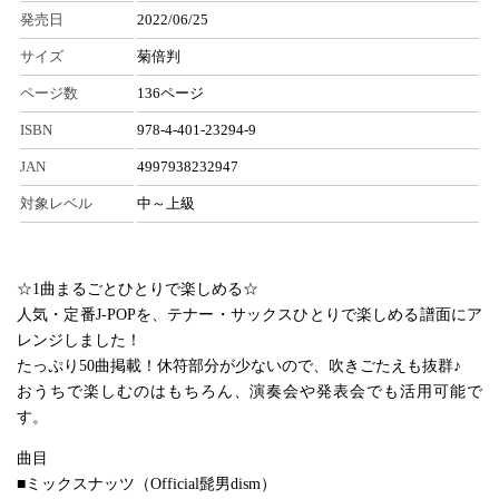
発売日
2022/06/25
サイズ
菊倍判
ページ数
136ページ
ISBN
978-4-401-23294-9
JAN
4997938232947
対象レベル
中～上級
☆1曲まるごとひとりで楽しめる☆
人気・定番J-POPを、テナー・サックスひとりで楽しめる譜面にア
レンジしました！
たっぷり50曲掲載！休符部分が少ないので、吹きごたえも抜群♪
おうちで楽しむのはもちろん、演奏会や発表会でも活用可能で
す。
曲目
■ミックスナッツ（Official髭男dism）