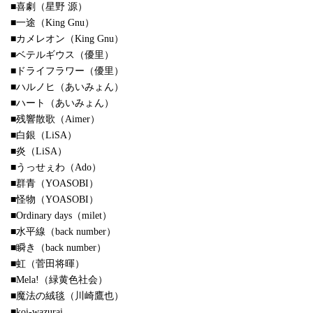
■喜劇（星野 源）
■一途（King Gnu）
■カメレオン（King Gnu）
■ベテルギウス（優里）
■ドライフラワー（優里）
■ハルノヒ（あいみょん）
■ハート（あいみょん）
■残響散歌（Aimer）
■白銀（LiSA）
■炎（LiSA）
■うっせぇわ（Ado）
■群青（YOASOBI）
■怪物（YOASOBI）
■Ordinary days（milet）
■水平線（back number）
■瞬き（back number）
■虹（菅田将暉）
■Mela!（緑黄色社会）
■魔法の絨毯（川崎鷹也）
■koi-wazurai