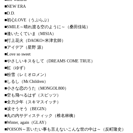
■NEW ERA
■D.D.
■初心LOVE（うぶらぶ）
■SMILE～晴れ渡る空のように～（桑田佳祐）
■逢いたくていま（MISIA）
■打上花火（DAOKO×米津玄師）
■アイデア（星野 源）
■Love so sweet
■やさしいキスをして（DREAMS COME TRUE）
■虹（ゆず）
■粉雪（レミオロメン）
■しるし（Mr.Children）
■小さな恋のうた（MONGOL800）
■空も飛べるはず（スピッツ）
■全力少年（スキマスイッチ）
■涙そうそう（BEGIN）
■丸の内サディスティック（椎名林檎）
■Winter, again（GLAY）
■POISON～言いたい事も言えないこんな世の中は～（反町隆史）