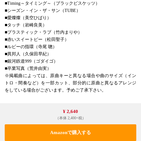
■Timing～タイミング～（ブラックビスケッツ）
■シーズン・イン・ザ・サン（TUBE）
■愛燦燦（美空ひばり）
■タッチ（岩崎良美）
■プラスティック・ラブ（竹内まりや）
■赤いスイートピー（松田聖子）
■ルビーの指環（寺尾 聰）
■異邦人（久保田早紀）
■銀河鉄道999（ゴダイゴ）
■卒業写真（荒井由実）
※掲載曲によっては、原曲キーと異なる場合や曲のサイズ（イン
トロ・間奏など）を一部カット、部分的に原曲と異なるアレンジ
をしている場合がございます。予めご了承下さい。
¥ 2,640
（本体 2,400+税）
Amazonで購入する