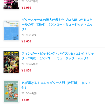
2013/5/22発売
¥ 1,980
ギタースケールの達人が考えた プロもほしがるスケ
ールの本（CD付）〈シンコー・ミュージック・ムッ
ク〉
2013/5/9発売
¥ 1,650
フィンガー・ピッキング・バイブル for エレクトリッ
ク（CD付）〈シンコー・ミュージック・ムック〉
2013/3/25発売
¥ 1,870
必ず弾ける！ エレキギター入門［改訂版］（DVD
付）
2013/3/4発売
¥ 880