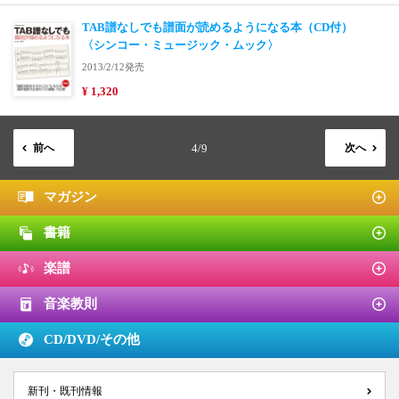
TAB譜なしでも譜面が読めるようになる本（CD付）
〈シンコー・ミュージック・ムック〉
2013/2/12発売
¥ 1,320
前へ
4/9
次へ
マガジン
書籍
楽譜
音楽教則
CD/DVD/
その他
新刊・既刊情報