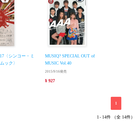
l.17〈シンコー・ミ
MUSIQ? SPECIAL OUT of
ムック〉
MUSIC Vol.40
2015/9/16発売
¥ 927
1
1
-
14件 （全 14件）