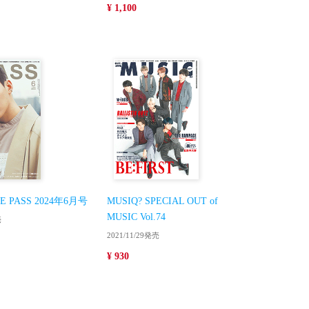
¥ 1,100
E PASS 2024年6月号
MUSIQ? SPECIAL OUT of
MUSIC Vol.74
売
2021/11/29発売
¥ 930