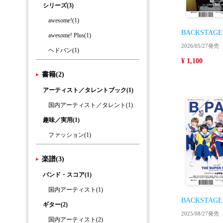
シリーズ(3)
awesome!(1)
BACKSTAGE
awesome! Plus(1)
2026/05/27発売
ヘドバン(1)
¥ 1,100
書籍(2)
アーティスト／タレントブック(1)
国内アーティスト／タレント(1)
趣味／実用(1)
ファッション(1)
楽譜(3)
バンド・スコア(1)
国内アーティスト(1)
BACKSTAGE
ギター(2)
2025/08/27発売
国内アーティスト(2)