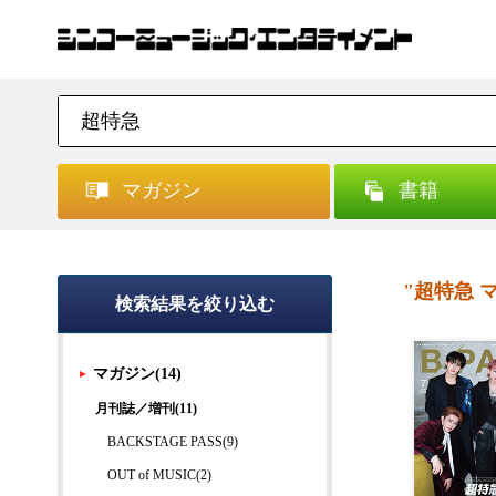
マガジン
書籍
"超特急 
検索結果を絞り込む
マガジン(14)
月刊誌／増刊(11)
BACKSTAGE PASS(9)
OUT of MUSIC(2)