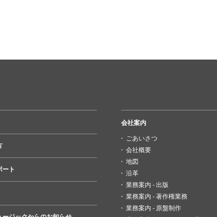
会社案内
ごあいさつ
方
会社概要
地図
ポート
沿革
業務案内 - 出版
業務案内 - 著作権業務
業務案内 - 原盤制作
ュージックからのお知らせ