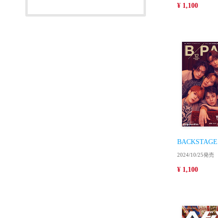
¥ 1,100
BACKSTAGE
2024/10/25発売
¥ 1,100