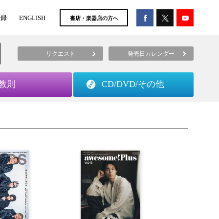
登録
ENGLISH
書店・楽器店の方へ
リクエスト
発売日カレンダー
教則
CD/DVD/
その他