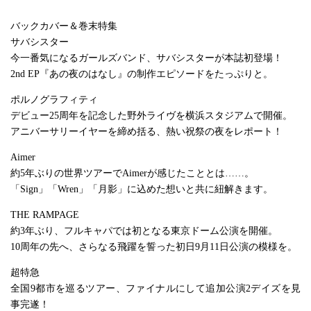
バックカバー＆巻末特集
サバシスター
今一番気になるガールズバンド、サバシスターが本誌初登場！
2nd EP『あの夜のはなし』の制作エピソードをたっぷりと。
ポルノグラフィティ
デビュー25周年を記念した野外ライヴを横浜スタジアムで開催。
アニバーサリーイヤーを締め括る、熱い祝祭の夜をレポート！
Aimer
約5年ぶりの世界ツアーでAimerが感じたこととは……。
「Sign」「Wren」「月影」に込めた想いと共に紐解きます。
THE RAMPAGE
約3年ぶり、フルキャパでは初となる東京ドーム公演を開催。
10周年の先へ、さらなる飛躍を誓った初日9月11日公演の模様を。
超特急
全国9都市を巡るツアー、ファイナルにして追加公演2デイズを見
事完遂！