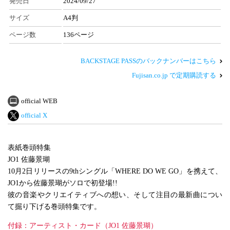
発売日
2024/09/27
サイズ
A4判
ページ数
136ページ
BACKSTAGE PASSのバックナンバーはこちら
Fujisan.co.jp で定期購読する
official WEB
official X
表紙巻頭特集
JO1 佐藤景瑚
10月2日リリースの9thシングル「WHERE DO WE GO」を携えて、
JO1から佐藤景瑚がソロで初登場!!
彼の音楽やクリエイティブへの想い、そして注目の最新曲につい
て掘り下げる巻頭特集です。
付録：アーティスト・カード（JO1 佐藤景瑚）