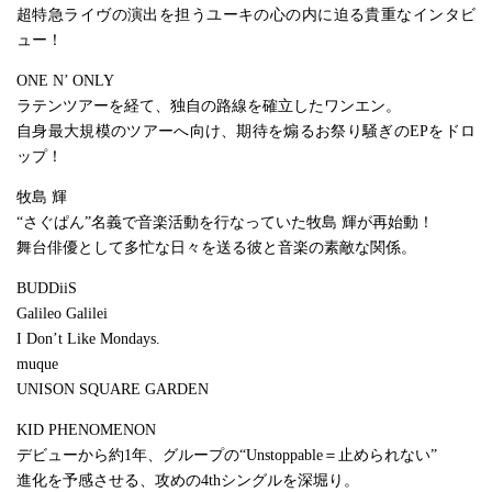
超特急ライヴの演出を担うユーキの心の内に迫る貴重なインタビ
ュー！
ONE N’ ONLY
ラテンツアーを経て、独自の路線を確立したワンエン。
自身最大規模のツアーへ向け、期待を煽るお祭り騒ぎのEPをドロ
ップ！
牧島 輝
“さぐぱん”名義で音楽活動を行なっていた牧島 輝が再始動！
舞台俳優として多忙な日々を送る彼と音楽の素敵な関係。
BUDDiiS
Galileo Galilei
I Don’t Like Mondays.
muque
UNISON SQUARE GARDEN
KID PHENOMENON
デビューから約1年、グループの“Unstoppable＝止められない”
進化を予感させる、攻めの4thシングルを深堀り。