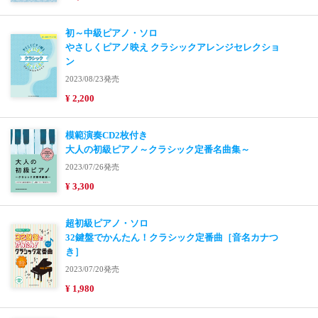
初～中級ピアノ・ソロ
やさしくピアノ映え クラシックアレンジセレクショ
ン
2023/08/23発売
¥ 2,200
模範演奏CD2枚付き
大人の初級ピアノ～クラシック定番名曲集～
2023/07/26発売
¥ 3,300
超初級ピアノ・ソロ
32鍵盤でかんたん！クラシック定番曲［音名カナつ
き］
2023/07/20発売
¥ 1,980