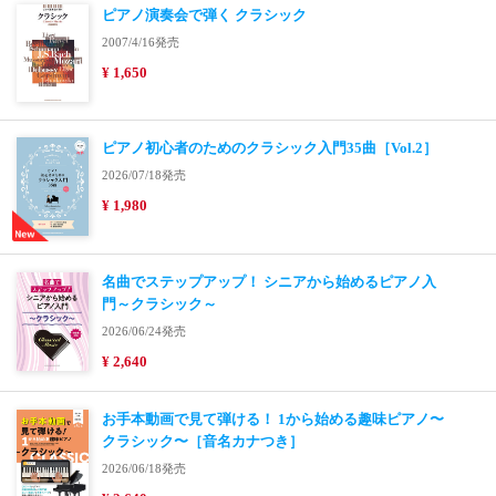
ピアノ演奏会で弾く クラシック
2007/4/16発売
¥ 1,650
ピアノ初心者のためのクラシック入門35曲［Vol.2］
2026/07/18発売
¥ 1,980
名曲でステップアップ！ シニアから始めるピアノ入
門～クラシック～
2026/06/24発売
¥ 2,640
お手本動画で見て弾ける！ 1から始める趣味ピアノ〜
クラシック〜［音名カナつき］
2026/06/18発売