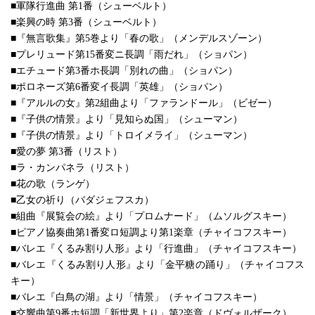
■軍隊行進曲 第1番（シューベルト）
■楽興の時 第3番（シューベルト）
■『無言歌集』第5巻より「春の歌」（メンデルスゾーン）
■プレリュード第15番変ニ長調「雨だれ」（ショパン）
■エチュード第3番ホ長調「別れの曲」（ショパン）
■ポロネーズ第6番変イ長調「英雄」（ショパン）
■『アルルの女』第2組曲より「ファランドール」（ビゼー）
■『子供の情景』より「見知らぬ国」（シューマン）
■『子供の情景』より「トロイメライ」（シューマン）
■愛の夢 第3番（リスト）
■ラ・カンパネラ（リスト）
■花の歌（ランゲ）
■乙女の祈り（バダジェフスカ）
■組曲『展覧会の絵』より「プロムナード」（ムソルグスキー）
■ピアノ協奏曲第1番変ロ短調より第1楽章（チャイコフスキー）
■バレエ『くるみ割り人形』より「行進曲」（チャイコフスキー）
■バレエ『くるみ割り人形』より「金平糖の踊り」（チャイコフス
キー）
■バレエ『白鳥の湖』より「情景」（チャイコフスキー）
■交響曲第9番ホ短調「新世界より」第2楽章（ドヴォルザーク）