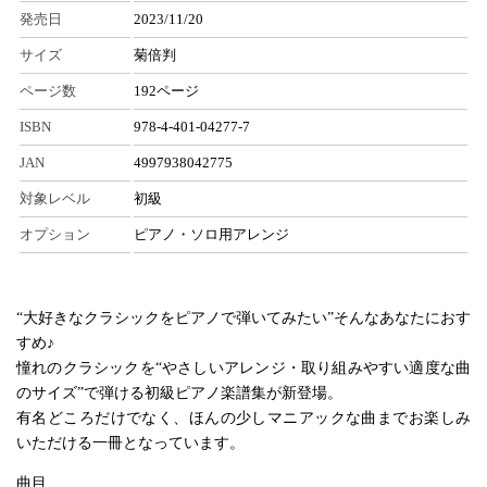
発売日
2023/11/20
サイズ
菊倍判
ページ数
192ページ
ISBN
978-4-401-04277-7
JAN
4997938042775
対象レベル
初級
オプション
ピアノ・ソロ用アレンジ
“大好きなクラシックをピアノで弾いてみたい”そんなあなたにおす
すめ♪
憧れのクラシックを“やさしいアレンジ・取り組みやすい適度な曲
のサイズ”で弾ける初級ピアノ楽譜集が新登場。
有名どころだけでなく、ほんの少しマニアックな曲までお楽しみ
いただける一冊となっています。
曲目