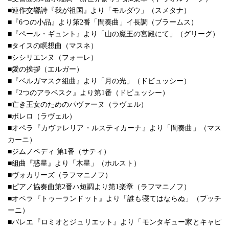
■連作交響詩『我が祖国』より「モルダウ」（スメタナ）
■『6つの小品』より第2番「間奏曲」イ長調（ブラームス）
■『ペール・ギュント』より「山の魔王の宮殿にて」（グリーグ）
■タイスの瞑想曲（マスネ）
■シシリエンヌ（フォーレ）
■愛の挨拶（エルガー）
■『ベルガマスク組曲』より「月の光」（ドビュッシー）
■『2つのアラベスク』より第1番（ドビュッシー）
■亡き王女のためのパヴァーヌ（ラヴェル）
■ボレロ（ラヴェル）
■オペラ『カヴァレリア・ルスティカーナ』より「間奏曲」（マス
カーニ）
■ジムノペディ 第1番（サティ）
■組曲『惑星』より「木星」（ホルスト）
■ヴォカリーズ（ラフマニノフ）
■ピアノ協奏曲第2番ハ短調より第1楽章（ラフマニノフ）
■オペラ『トゥーランドット』より「誰も寝てはならぬ」（プッチ
ーニ）
■バレエ『ロミオとジュリエット』より「モンタギュー家とキャピ