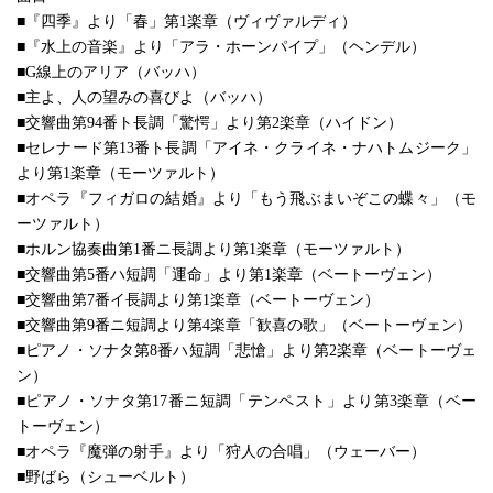
■『四季』より「春」第1楽章（ヴィヴァルディ）
■『水上の音楽』より「アラ・ホーンパイプ」（ヘンデル）
■G線上のアリア（バッハ）
■主よ、人の望みの喜びよ（バッハ）
■交響曲第94番ト長調「驚愕」より第2楽章（ハイドン）
■セレナード第13番ト長調「アイネ・クライネ・ナハトムジーク」
より第1楽章（モーツァルト）
■オペラ『フィガロの結婚』より「もう飛ぶまいぞこの蝶々」（モ
ーツァルト）
■ホルン協奏曲第1番ニ長調より第1楽章（モーツァルト）
■交響曲第5番ハ短調「運命」より第1楽章（ベートーヴェン）
■交響曲第7番イ長調より第1楽章（ベートーヴェン）
■交響曲第9番ニ短調より第4楽章「歓喜の歌」（ベートーヴェン）
■ピアノ・ソナタ第8番ハ短調「悲愴」より第2楽章（ベートーヴェ
ン）
■ピアノ・ソナタ第17番ニ短調「テンペスト」より第3楽章（ベー
トーヴェン）
■オペラ『魔弾の射手』より「狩人の合唱」（ウェーバー）
■野ばら（シューベルト）