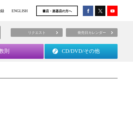
登録
ENGLISH
書店・楽器店の方へ
リクエスト
発売日カレンダー
教則
CD/DVD/
その他