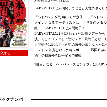
A4変型判
/ 96ページ
/ ¥ 1,430
BABYMETALと人間椅子でとことん埋め尽くし
『ヘドバン』が約3年ぶりの別冊……『ヘドバン
メインとなるアーティストは、「世界のメタル
組……BABYMETALと人間椅子！
BABYMETALは2月に行われた欧州ツアーか
演、そしてロシア初上陸でツアー最終日となっ
人間椅子は記念すべき初の海外公演となった欧
ロンドン公演を独占密着レポート！ 帰国直後
購入する
Vo）の初海外渡欧手記まで掲載！
9冊目となる『ヘドバン・スピンオフ』はBABY
バックナンバー