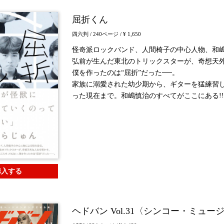
屈折くん
四六判
/ 240ページ
/ ¥ 1,650
怪奇派ロックバンド、人間椅子の中心人物、和
弘前が生んだ東北のトリックスターが、奇想天
僕を作ったのは“屈折”だった──。
家族に溺愛された幼少期から、ギターを猛練習
った現在まで。和嶋慎治のすべてがここにある!!
購入する
ヘドバン Vol.31〈シンコー・ミュ