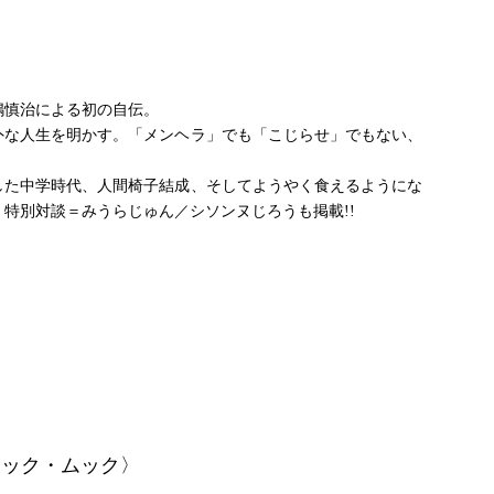
嶋慎治による初の自伝。
外な人生を明かす。「メンヘラ」でも「こじらせ」でもない、
した中学時代、人間椅子結成、そしてようやく食えるようにな
 特別対談＝みうらじゅん／シソンヌじろうも掲載!!
ージック・ムック〉