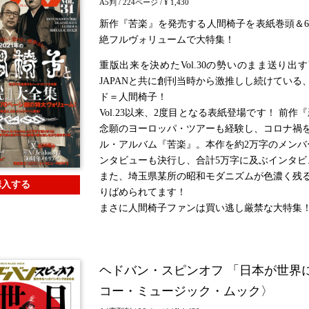
A5判
/ 224ページ
/ ¥ 1,430
新作『苦楽』を発売する人間椅子を表紙巻頭＆6
絶フルヴォリュームで大特集！
重版出来を決めたVol.30の勢いのまま送り出すV
JAPANと共に創刊当時から激推しし続けてい
ド＝人間椅子！
Vol.23以来、2度目となる表紙登場です！ 前作
念願のヨーロッパ・ツアーも経験し、コロナ禍を
ル・アルバム『苦楽』。本作を約2万字のメンバ
ンタビューも決行し、合計5万字に及ぶインタビ
また、埼玉県某所の昭和モダニズムが色濃く残
購入する
りばめられてます！
まさに人間椅子ファンは買い逃し厳禁な大特集
ヘドバン・スピンオフ 「日本が世界
コー・ミュージック・ムック〉