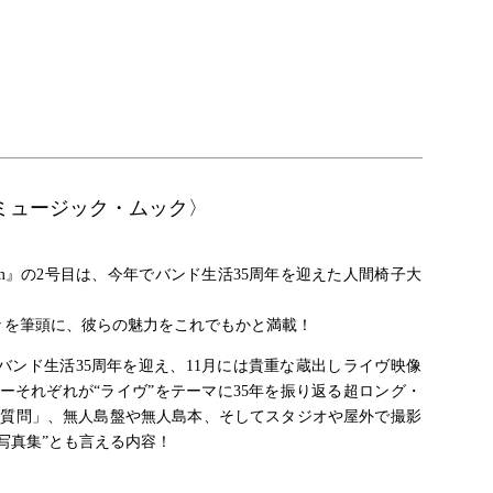
コー・ミュージック・ムック〉
um』の2号目は、今年でバンド生活35周年を迎えた人間椅子大
々を筆頭に、彼らの魅力をこれでもかと満載！
、今年バンド生活35周年を迎え、11月には貴重な蔵出しライヴ映像
ーそれぞれが“ライヴ”をテーマに35年を振り返る超ロング・
の質問」、無人島盤や無人島本、そしてスタジオや屋外で撮影
写真集”とも言える内容！