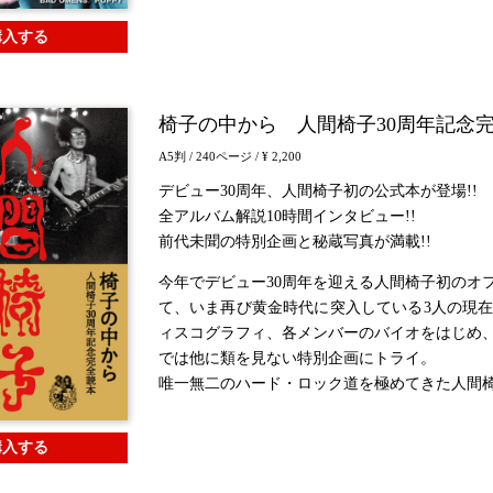
購入する
椅子の中から 人間椅子30周年記念
A5判
/ 240ページ
/ ¥ 2,200
デビュー30周年、人間椅子初の公式本が登場!!
全アルバム解説10時間インタビュー!!
前代未聞の特別企画と秘蔵写真が満載!!
今年でデビュー30周年を迎える人間椅子初のオ
て、いま再び黄金時代に突入している3人の現在
ィスコグラフィ、各メンバーのバイオをはじめ
では他に類を見ない特別企画にトライ。
唯一無二のハード・ロック道を極めてきた人間
購入する