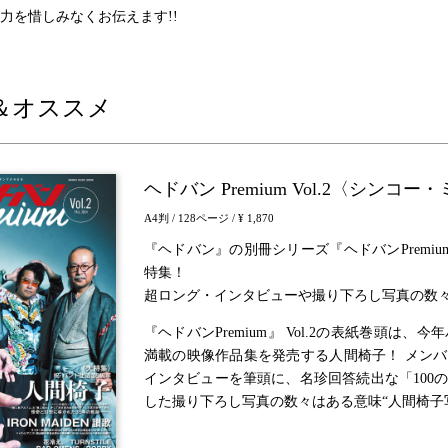
力を惜しみなくお伝えます!!
＆オススメ
ヘドバン Premium Vol.2〈シン
A4判
/ 128ページ
/ ¥ 1,870
『ヘドバン』の別冊シリーズ『ヘドバンPremi
特集！
超ロング・インタビューや撮り下ろし写真の数
『ヘドバンPremium』 Vol.2の表紙巻頭は
満載の映像作品集を発売する人間椅子！ メンバ
インタビューを筆頭に、名珍回答続出な「100
した撮り下ろし写真の数々はある意味“人間椅子