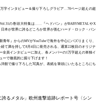
万字インタビュー＆撮り下ろしグラビア…70ページ超えの超
ol.31の巻頭大特集は……『ヘドバン』がBABYMETALやX
る、日本が世界に誇るどころか世界が羨むハード・ロック・バン
『新青年』からのMVがYouTubeで海外を中心にバズりまくり、
経て満を持して8月4日に発売される、通算22枚目のオリジナ
ー全員インタビューに加え、各メンバーの1万字超えの単独イ
ューで徹底的に掘り下げます！
る洋館で撮り下ろした写真が、表紙を筆頭にいたるところにち
！
に誇るメタル」欧州進撃追跡レポート号〈シン