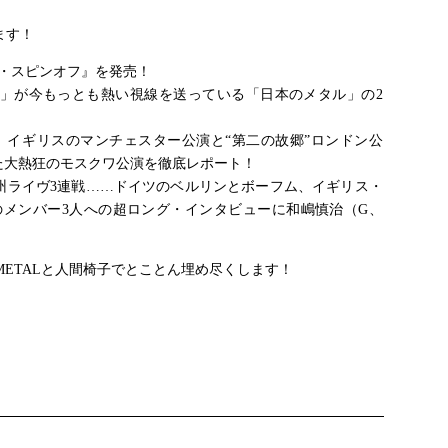
ます！
・スピンオフ』を発売！
」が今もっとも熱い視線を送っている「日本のメタル」の2
ら、イギリスのマンチェスター公演と“第二の故郷”ロンドン公
た大熱狂のモスクワ公演を徹底レポート！
州ライヴ3連戦……ドイツのベルリンとボーフム、イギリス・
のメンバー3人への超ロング・インタビューに和嶋慎治（G、
METALと人間椅子でとことん埋め尽くします！