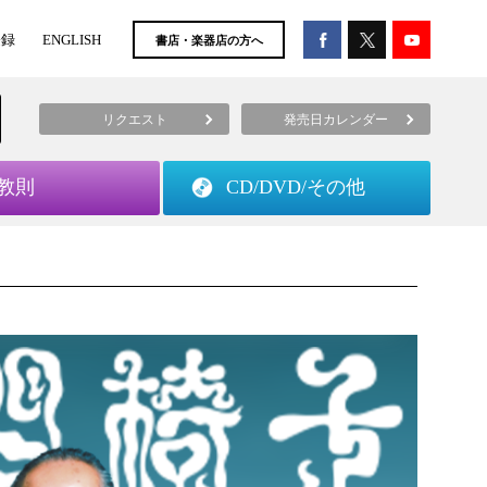
登録
ENGLISH
書店・楽器店の方へ
リクエスト
発売日カレンダー
教則
CD/DVD/
その他