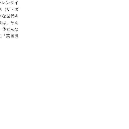
ァレンタイ
ス（ザ・ダ
様々な世代＆
集は、そん
一体どんな
に「英国風