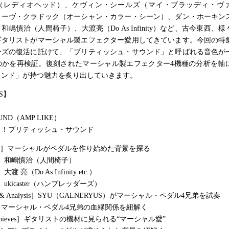
（レディオヘッド）、ケヴィン・シールズ（マイ・ブラッディ・ヴ
ィーヴ・クラドック（オーシャン・カラー・シーン）、ダン・ホーキン
和嶋慎治（人間椅子）、大渡亮（Do As Infinity）など、古今東西、
ギタリストがマーシャル製エフェクター愛用してきています。今回の特
ーズの復活に託けて、「ブリティッシュ・サウンド」と呼ばれる音色が
のかを再検証。復刻されたマーシャル製エフェクター4機種の分析を軸
ウンド」が持つ魅力を炙り出していきます。
S】
OUND（AMP LIKE）
き！ブリティッシュ・サウンド
icles］マーシャルがペダルを作り始めた背景を探る
view］和嶋慎治（人間椅子）
］大渡 亮（Do As Infinity etc.）
ew］ukicaster（ハンブレッダーズ）
iew & Analysis］SYU（GALNERYUS）がマーシャル・ペダル4兄弟を試奏
sis］マーシャル・ペダル4兄弟の血縁関係を紐解く
 Archieves］ギタリストの機材に見られる“マーシャル愛”