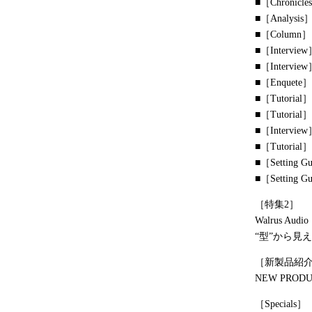
■［Chron
■［Analy
■［Colu
■［Interview］
■［Interview
■［Enqu
■［Tutor
■［Tutor
■［Interv
■［Tutor
■［Settin
■［Setting
［特集2］
Walrus Audio
“型”から見
［新製品紹介］
NEW PRODU
［Specials］