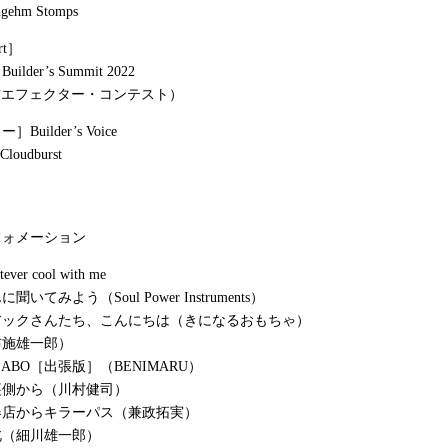
ehm Stomps
rt］
uilder’s Summit 2022
e自作エフェクター・コンテスト）
uilder’s Voice
 Cloudburst
フォメーション
er cool with me
いてみよう（Soul Power Instruments）
アックさんたち、こんにちは（きになるおもちゃ）
布施雄一郎）
ULABO［出張版］（BENIMARU）
裏側から（川村健司）
器店からキラーパス（兼政拓実）
北（細川雄一郎）