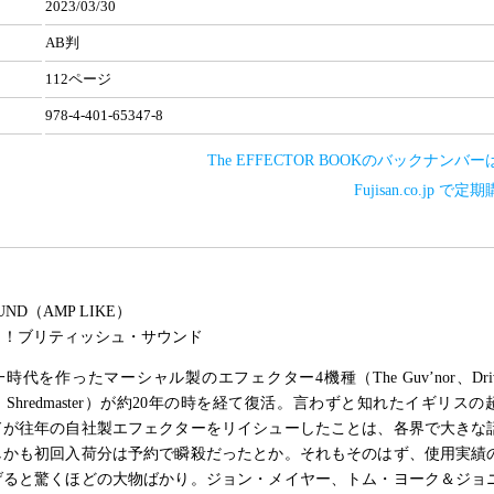
2023/03/30
AB判
112ページ
978-4-401-65347-8
The EFFECTOR BOOKのバックナンバ
Fujisan.co.jp で
OUND（AMP LIKE）
き！ブリティッシュ・サウンド
一時代を作ったマーシャル製のエフェクター4機種（The Guv’nor、Drivem
eaker、Shredmaster）が約20年の時を経て復活。言わずと知れたイギリス
ドが往年の自社製エフェクターをリイシューしたことは、各界で大きな
しかも初回入荷分は予約で瞬殺だったとか。それもそのはず、使用実績
げると驚くほどの大物ばかり。ジョン・メイヤー、トム・ヨーク＆ジョ