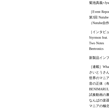
菊池真義×Jyug
［Event Repo
第3回 Nutube B
（Nutub
［インタビュー］B
Styrmon feat.
Two Notes
Beetronics
新製品イン
［連載］Whatev
さいとうさんに聞
世界のマニ
音の正体（
BENIMAR
試奏動画の
なんばの楽
マニアの極