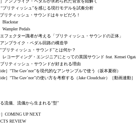
icles］アンプライク・ペダルが求められた背景を紐解く
sis］“ブリティッシュ”を感じる現行モデルを試奏分析
mn］ブリティッシュ・サウンドはキャビだろ！
Blackstar
］Wampler Pedals
ete］エフェクター識者が考える「ブリティッシュ・サウンドの正体」
ial］アンプライク・ペダル回路の構造学
ial］“ブリティッシュ・サウンド”とは何か？
iew］レコーディング・エンジニアにとっての英国サウンド feat. Kensei Ogat
ial］ブリティッシュ・サウンドが好まれる理由
g Guide］“The Guv’nor”を現代的なアンサンブルで使う（坂本夏樹）
 Guide］“The Guv’nor”の使い方を考察する（Jake Cloudchair）［動画連動］
える流儀、流儀から生まれる“型”
COMING UP NEXT
CTS REVIEW