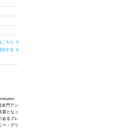
ーはこちら
定期購読する
aster、
の超名門アン
話題となっ
のあるプレ
ニー・グリ