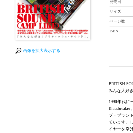
発売日
サイズ
ページ数
ISBN
画像を拡大表示する
BRITISH S
みんな大好
1990年代に
Bluesbr
プ・ブラン
ています。
イヤーを挙