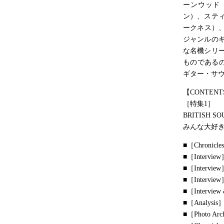
ーンウッド
ン）、ステ
ークネス）、
ジャンルの
な名機シリ
ものである
ギター・サ
【CONTENT
［特集1］
BRITISH S
みんな大好
■［Chron
■［Inter
■［Interview
■［Intervi
■［Interv
■［Analy
■［Photo