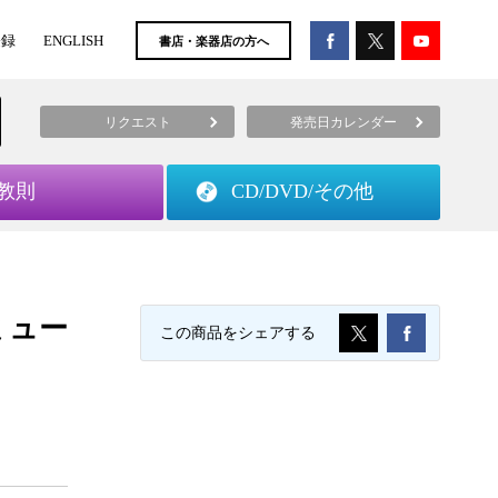
登録
ENGLISH
書店・楽器店の方へ
リクエスト
発売日カレンダー
教則
CD/DVD/
その他
・ミュー
この商品をシェアする