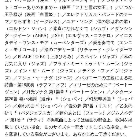
ユア・ワールド（映画「リトル・マーメイド」）／レット・イッ
ト・ゴー～ありのままで～（映画「アナと雪の女王」）／いつか
王子様が（映画「白雪姫」）／エレクトリカル・パレードのテー
マ／ならず者（イーグルス）／ユア・ソング（僕の歌は君の歌）
（エルトン・ジョン）／素直になれなくて（シカゴ）／ダンシン
グ・クイーン（ABBA）／SHE（エルヴィス・コステロ）／イエス
タデイ・ワンス・モア（カーペンターズ）／愛を奏でて（エンニ
オ・モリコーネ）／渚のアデリーヌ（リチャード・クレイダーマ
ン）／PLACE TO BE（上原ひろみ）／スペイン（ジャズ）／私の
お気に入り（ジャズ）／フライ・ミー・トゥ・ザ・ムーン（ジャ
ズ）／イン・ザ・ムード（ジャズ）／テイク・ファイヴ（ジャ
ズ）／マシュ・ケ・ナダ（ジャズ）／パガニーニの主題による狂
詩曲～第18変奏（ラフマニノフ）／エリーゼのために *（ベートー
ヴェン）／月光ソナタ 第1楽章 *（ベートーヴェン）／ノクターン
第20番 嬰ハ短調（遺作） *（ショパン）／幻想即興曲 *（ショパ
ン）／別れの曲 *（ショパン）／愛の夢 第3番（リスト）／乙女の
祈り *（バダジェフスカ）／夢のあとに（フォーレ）／ジムノペデ
ィ 第1番 *（サティ）※掲載曲によっては編曲の都合上、歌詞を掲
載していない場合、曲のサイズを一部カットしている場合、キー
を変更している場合がございます。あらかじめご了承ください。