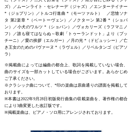
ズ）／ムーンライト・セレナーデ（ジャズ）／エンターテイナー
*（ジョプリン）／トルコ行進曲 *（モーツァルト） ／悲愴ソナ
タ 第2楽章 *（ベートーヴェン）／ノクターン 第2番 *（ショパ
ン）／小犬のワルツ *（ショパン）／ヴォカリーズ（ラフマニノ
フ）／誰も寝てはならぬ～歌劇「トゥーランドット」より（プッ
チーニ）／愛の挨拶（エルガー）／月の光 *（ドビュッシー）／亡
き王女のためのパヴァーヌ *（ラヴェル）／リベルタンゴ（ピアソ
ラ）
※掲載曲によっては編曲の都合上、歌詞を掲載していない場合、
曲のサイズを一部カットしている場合がございます。あらかじめ
ご了承ください。
※クラシック曲について、*印の楽曲は原曲通りの譜面を掲載して
おります。
※本書は2022年9月28日初版発行曲集の収載楽曲を、著作権の都合
により3曲変更した改訂版です。
※掲載楽曲は、ピアノ・ソロ用にアレンジされております。