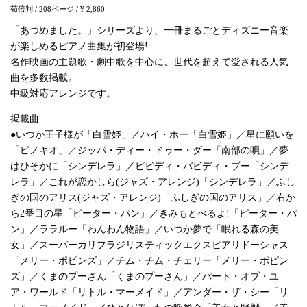
菊倍判
/ 208ページ
/ ¥ 2,860
「あつめました。」シリーズより、一冊まるごとディズニー音楽
が楽しめるピアノ曲集が初登場!
名作映画の主題歌・劇中歌を中心に、世代を超えて愛される人気
曲を多数掲載。
中級対応アレンジです。
掲載曲
●いつか王子様が「白雪姫」／ハイ・ホー「白雪姫」／星に願いを
「ピノキオ」／ジッパ・ディー・ドゥー・ダー「南部の唄」／夢
はひそかに「シンデレラ」／ビビディ・バビディ・ブー「シンデ
レラ」／これが恋かしら(ジャズ・アレンジ)「シンデレラ」／ふし
ぎの国のアリス(ジャズ・アレンジ)「ふしぎの国のアリス」／右か
ら2番目の星「ピーター・パン」／きみもとべるよ!「ピーター・パ
ン」／ララルー「わんわん物語」／いつか夢で「眠れる森の美
女」／スーパーカリフラジリスティックエクスピアリドーシャス
「メリー・ポピンズ」／チム・チム・チェリー「メリー・ポピン
ズ」／くまのプーさん「くまのプーさん」／パート・オブ・ユ
ア・ワールド「リトル・マーメイド」／アンダー・ザ・シー「リ