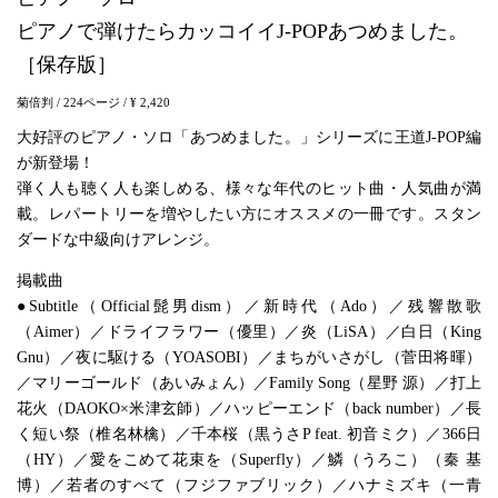
ピアノで弾けたらカッコイイJ-POPあつめました。
［保存版］
菊倍判
/ 224ページ
/ ¥ 2,420
大好評のピアノ・ソロ「あつめました。」シリーズに王道J-POP編
が新登場！
弾く人も聴く人も楽しめる、様々な年代のヒット曲・人気曲が満
載。レパートリーを増やしたい方にオススメの一冊です。スタン
ダードな中級向けアレンジ。
掲載曲
●Subtitle（Official髭男dism）／新時代（Ado）／残響散歌
（Aimer）／ドライフラワー（優里）／炎（LiSA）／白日（King
Gnu）／夜に駆ける（YOASOBI）／まちがいさがし（菅田将暉）
／マリーゴールド（あいみょん）／Family Song（星野 源）／打上
花火（DAOKO×米津玄師）／ハッピーエンド（back number）／長
く短い祭（椎名林檎）／千本桜（黒うさP feat. 初音ミク）／366日
（HY）／愛をこめて花束を（Superfly）／鱗（うろこ）（秦 基
博）／若者のすべて（フジファブリック）／ハナミズキ（一青