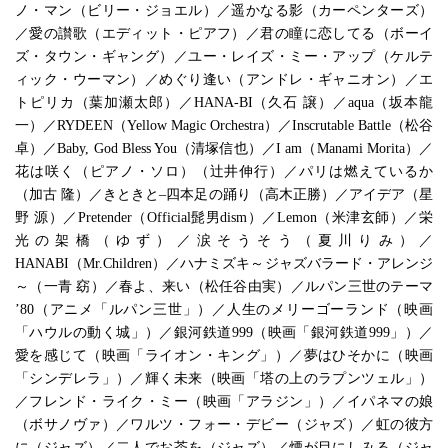
ノ・マン（ビリー・ジョエル）／遥かなる影（カーペンターズ）
／愛の讃歌（エディット・ピアフ）／君の瞳に恋してる（ボーイ
ズ・タウン・ギャング）／ユー・レイズ・ミー・アップ（ケルテ
ィック・ウーマン）／めぐり逢い（アンドレ・ギャニオン）／エ
トピリカ（葉加瀬太郎）／HANA-BI（久石 譲）／aqua（坂本龍
一）／RYDEEN（Yellow Magic Orchestra）／Inscrutable Battle（松谷
卓）／Baby, God Bless You（清塚信也）／I am（Manami Morita）／
花は咲く（ピアノ・ソロ）（辻井伸行）／パリは燃えているか
（加古 隆）／きときと–四本足の踊り（高木正勝）／アイデア（星
野 源）／Pretender（Official髭男dism）／Lemon（米津玄師）／栄
光の架橋（ゆず）／涙そうそう（夏川りみ）／
HANABI（Mr.Children）／ハナミズキ～ジャズバラード・アレンジ
～（一青 窈）／春よ、来い（松任谷由実）／ルパン三世のテーマ
’80（アニメ「ルパン三世」）／人生のメリーゴーランド（映画
「ハウルの動く城」）／銀河鉄道999（映画「銀河鉄道999」）／
愛を感じて（映画「ライオン・キング」）／夢はひそかに（映画
「シンデレラ」）／輝く未来（映画「塔の上のラプンツェル」）
／フレンド・ライク・ミー（映画「アラジン」）／イパネマの娘
（ボサノヴァ）／ワルツ・フォー・デビー（ジャズ）／虹の彼方
に（ジャズ）／二人でお茶を（ジャズ）／煙が目にしみる（ジャ