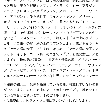
トル・マーメイド」／ひとりぼっちの晩餐会「美女と野獣」／美
女と野獣「美女と野獣」／フレンド・ライク・ミー「アラジン」
／スピーチレス～心の声「アラジン」／ホール・ニュー・ワール
ド「アラジン」／愛を感じて「ライオン・キング」／サークル・
オブ・ライフ「ライオン・キング」／君はともだち「トイ・スト
ーリー」／サムデイ(ジャズバラード・アレンジ)「ノートルダムの
鐘」／彼こそが海賊「パイレーツ・オブ・カリビアン」／君がい
ないと「モンスターズ・インク」／輝く未来「塔の上のラプンツ
ェル」／自由への扉「塔の上のラプンツェル」／雪だるまつくろ
う「アナと雪の女王」／生まれてはじめて「アナと雪の女王」／
レット・イット・ゴー～ありのままで～「アナと雪の女王」／ど
こまでも～How Far I’ll Go～「モアナと伝説の海」／リメンバー・
ミー(エンド・ソング)「リメンバー・ミー」／トライ・エヴリシン
グ「ズートピア」／コンパス・オブ・ユア・ハート／エレクトリ
カル・パレードのテーマ／小さな世界／ミッキーマウス・マーチ
※編曲の都合上、歌詞を掲載している楽曲と掲載していない楽曲
がございます。また、楽曲によっては曲のサイズを一部カットし
ている場合がございます。予めご了承下さい。
※掲載楽曲は、ピアノ・ソロ用にアレンジされております。