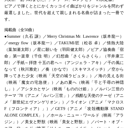
ピアノで弾くととにかくカッコイイ曲ばかりをジャンルを問わず
厳選しました。世代を超えて親しまれる名曲が詰まった一冊で
す。
掲載曲（全50曲）
●Summer（久石 譲）／Merry Christmas Mr. Lawrence（坂本龍一）
／energy flow（坂本龍一）／TAKUMI/匠（松谷 卓）／情熱大陸
（葉加瀬太郎）／星に願いを（羽田健太郎）／ピアノ協奏曲「宿
命」第一楽章（千住 明）／幻想曲「さくらさくら」（平井康三
郎）／手紙～拝啓 十五の君へ～（アンジェラ・アキ）／千の風に
なって（秋川雅史）／奏（かなで）（スキマスイッチ）／空から
降ってきた少女（映画「天空の城ラピュタ」）／海の見える街
（映画「魔女の宅急便」）／あの夏へ（映画「千と千尋の神隠
し」）／アシタカとサン（映画「もののけ姫」）／ルパン三世の
テーマ ’78（アニメ「ルパン三世」）／残酷な天使のテーゼ（アニ
メ「新世紀エヴァンゲリオン」）／ライオン（アニメ「マクロス
F（フロンティア）」）／GET9（アニメ「攻殻機動隊 STAND
ALONE COMPLEX」）／ホール・ニュー・ワールド（映画「アラ
ジン」）／美女と野獣（映画「美女と野獣」）／パート・オブ・