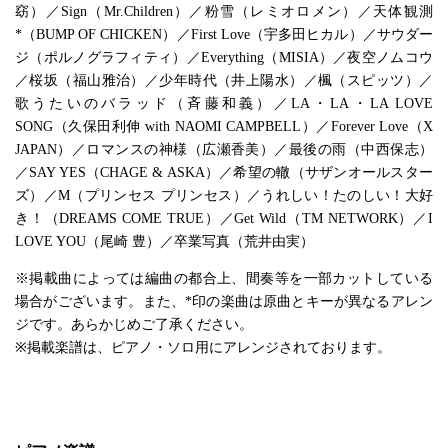
窈）／Sign（Mr.Children）／粉雪（レミオロメン）／天体観測
*（BUMP OF CHICKEN）／First Love（宇多田ヒカル）／サウダー
ジ（ポルノグラフィティ）／Everything（MISIA）／夜空ノムコウ
／桜坂（福山雅治）／少年時代（井上陽水）／楓（スピッツ）／
歌うたいのバラッド（斉藤和義）／LA・LA・LA LOVE
SONG（久保田利伸 with NAOMI CAMPBELL）／Forever Love（X
JAPAN）／ロマンスの神様（広瀬香美）／最後の雨（中西保志）
／SAY YES（CHAGE & ASKA）／希望の轍（サザンオールスター
ズ）／M（プリンセス プリンセス）／うれしい！たのしい！大好
き！（DREAMS COME TRUE）／Get Wild（TM NETWORK）／I
LOVE YOU（尾崎 豊）／卒業写真（荒井由実）
※掲載曲によっては編曲の都合上、間奏等を一部カットしている
場合がございます。また、*印の楽曲は原曲とキーが異なるアレン
ジです。あらかじめご了承ください。
※掲載楽譜は、ピアノ・ソロ用にアレンジされております。