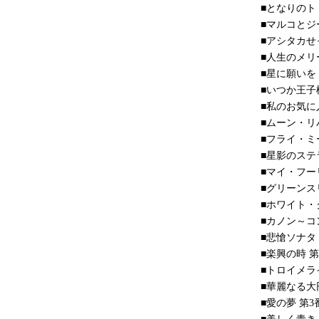
■となりの
■マルコと
■アシタカ
■人生のメ
■星に願いを
■いつか王子
■私のお気
■ムーン・リ
■フライ・ミ
■星影のステ
■マイ・フー
■グリーンス
■ホワイト・
■カノン～
■悲愴ソナタ
■楽興の時 
■トロイメラ
■華麗なる大
■愛の夢 第3