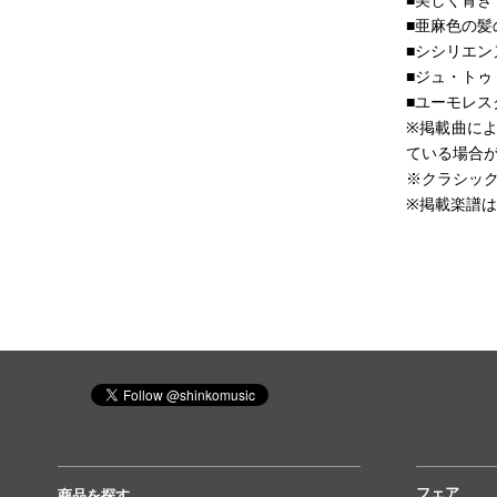
■美しく青き
■亜麻色の髪
■シシリエン
■ジュ・トゥ
■ユーモレス
※掲載曲に
ている場合
※クラシッ
※掲載楽譜
フェア
商品を探す