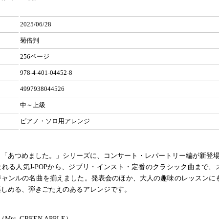
2025/06/28
菊倍判
256ページ
978-4-401-04452-8
4997938044526
中～上級
ピアノ・ソロ用アレンジ
ロ「あつめました。」シリーズに、コンサート・レパートリー編が新登
れる人気J-POPから、ジブリ・インスト・定番のクラシック曲まで、
ジャンルの名曲を揃えました。発表会のほか、大人の趣味のレッスンに
楽しめる、弾きごたえのあるアレンジです。
rs. GREEN APPLE）