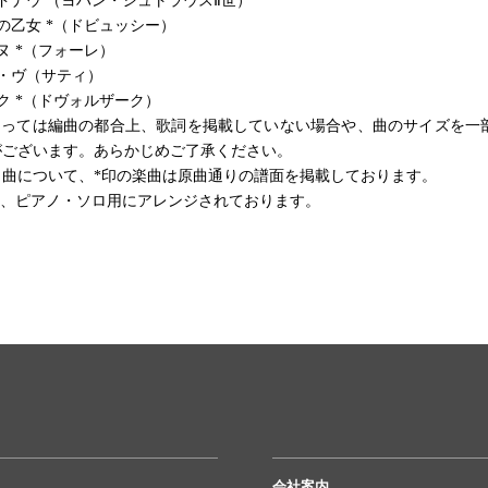
ドナウ （ヨハン・シュトラウスⅡ世）
の乙女 *（ドビュッシー）
ヌ *（フォーレ）
・ヴ（サティ）
ク *（ドヴォルザーク）
よっては編曲の都合上、歌詞を掲載していない場合や、曲のサイズを一
がございます。あらかじめご了承ください。
ク曲について、*印の楽曲は原曲通りの譜面を掲載しております。
は、ピアノ・ソロ用にアレンジされております。
会社案内