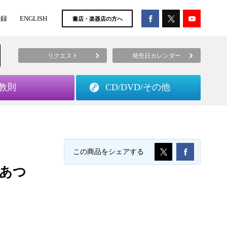
登録
ENGLISH
書店・楽器店の方へ
リクエスト
発売日カレンダー
教則
CD/DVD/
その他
この商品をシェアする
あつ