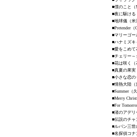
■僕のこと（Mr
■夜に駆ける（
■地球儀（米
■Pretender（
■マリーゴー
■ハナミズキ
■愛をこめて
■チェリー
■花は咲く（
■真夏の果実
■小さな恋の
■情熱大陸（
■Summer（
■Merry Chr
■For Tom
■渚のアデ
■伝説のチャ
■ルパン三
■名探偵コナ