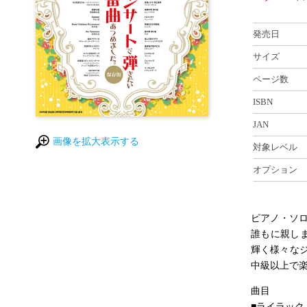
発売日
サイズ
ページ数
ISBN
JAN
画像を拡大表示する
対象レベル
オプション
ピアノ・ソ
誰もに親しま
輝く様々な
中級以上で
曲目
■ライラック（M