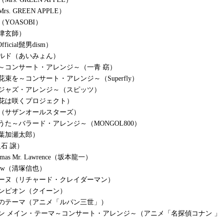
s. GREEN APPLE）
YOASOBI）
津玄師）
Official髭男dism）
ルド（あいみょん）
～コンサート・アレンジ～（一青 窈）
花束を～コンサート・アレンジ～（Superfly）
～ジャズ・アレンジ～（スピッツ）
花は咲くプロジェクト）
（サザンオールスターズ）
うた～バラード・アレンジ～（MONGOL800）
葉加瀬太郎）
久石 譲）
istmas Mr. Lawrence（坂本龍一）
orrow（清塚信也）
リーヌ（リチャード・クレイダーマン）
ンピオン（クイーン）
世のテーマ（アニメ「ルパン三世」）
ン メイン・テーマ～コンサート・アレンジ～（アニメ「名探偵コナン 