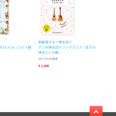
初級者ギター弾き語り
弾けたらカッコイイ曲
アコギ弾き語りソングブック－女子が
弾きたい55曲－
2017/03/30発売
¥ 2,200