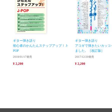
ギター弾き語り
ギター弾き語り
初心者のかんたんステップアップ！ J-
アコギで弾きたいカッコ
POP
ました。［改訂版］
2018/01/17発売
2017/12/20発売
¥ 2,200
¥ 2,200