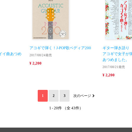
アコギで弾く！J-POP歌ペディア200
ギター弾き語り
イイ曲あつめ
アコギで女子が
2017/08/24発売
あつめました。
¥ 2,200
2017/08/21発売
¥ 2,200
1
2
3
次のページ
1
-
20件 （全 43件）