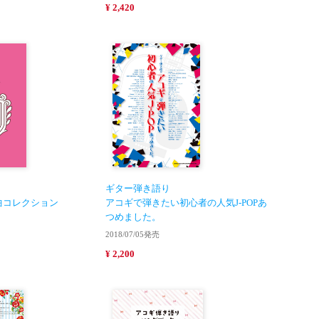
¥ 2,420
ギター弾き語り
曲コレクション
アコギで弾きたい初心者の人気J-POPあ
つめました。
2018/07/05発売
¥ 2,200