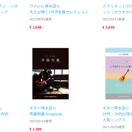
アノ・ソロ
ウクレレ弾き語り
クラリネットでJ-
ソング
大人が弾くJ-POP名曲セレクション
ッツ（カラオケC
2022/09/05発売
2022/04/15発売
¥ 2,640
¥ 3,630
り
ギター弾き語り
ギター弾き語り
POP
斉藤和義 Songbook
20代・30代が弾
人気ソングス
2022/01/14発売
2021/10/20発売
¥ 3,300