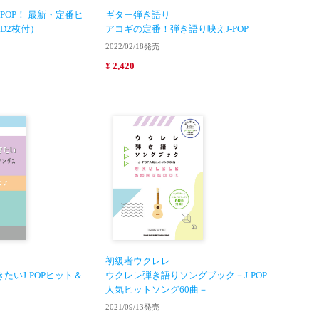
POP！ 最新・定番ヒ
ギター弾き語り
D2枚付）
アコギの定番！弾き語り映えJ-POP
2022/02/18発売
¥ 2,420
初級者ウクレレ
きたいJ-POPヒット＆
ウクレレ弾き語りソングブック－J-POP
人気ヒットソング60曲－
2021/09/13発売