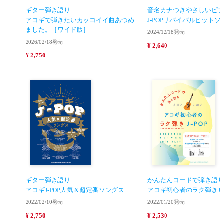
ギター弾き語り
音名カナつきやさしいピ
アコギで弾きたいカッコイイ曲あつめ
J-POPリバイバルヒット
ました。［ワイド版］
2024/12/18発売
2026/02/18発売
¥ 2,640
¥ 2,750
ギター弾き語り
かんたんコードで弾き語
アコギJ-POP人気＆超定番ソングス
アコギ初心者のラク弾きJ-
2022/02/10発売
2022/01/20発売
¥ 2,750
¥ 2,530