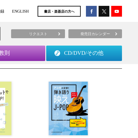
登録
ENGLISH
書店・楽器店の方へ
リクエスト
発売日カレンダー
教則
CD/DVD/
その他