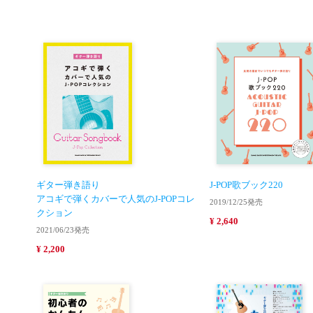
ギター弾き語り
J-POP歌ブック220
アコギで弾くカバーで人気のJ-POPコレ
2019/12/25発売
クション
¥ 2,640
2021/06/23発売
¥ 2,200