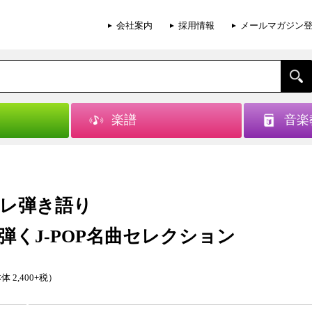
会社案内
採用情報
メールマガジン
楽譜
音楽
レ弾き語り
弾くJ-POP名曲セレクション
体 2,400+税）