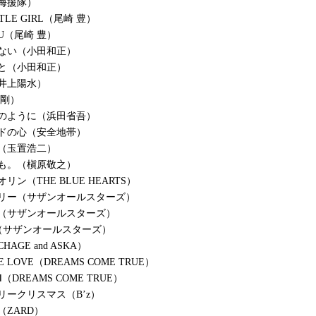
海援隊）
TTLE GIRL（尾崎 豊）
YOU（尾崎 豊）
ない（小田和正）
と（小田和正）
井上陽水）
 剛）
のように（浜田省吾）
ドの心（安全地帯）
（玉置浩二）
も。（槇原敬之）
オリン（THE BLUE HEARTS）
エリー（サザンオールスターズ）
（サザンオールスターズ）
MI（サザンオールスターズ）
CHAGE and ASKA）
VE LOVE（DREAMS COME TRUE）
DREAMS COME TRUE）
リークリスマス（B’z）
（ZARD）