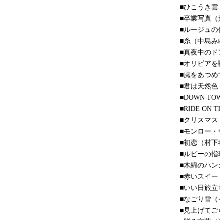
■ひこうき雲
■卒業写真（
■ルージュの
■糸（中島み
■真夜中のドア
■オリビアを
■風をあつめ
■君は天然色
■DOWN 
■RIDE ON
■クリスマス
■モンロー・
■初恋（村下
■ルビーの指
■木綿のハン
■赤いスイー
■いい日旅立
■なごり雪（
■見上げてご