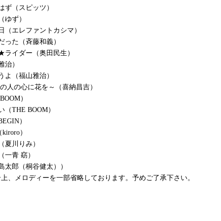
はず（スピッツ）
（ゆず）
日（エレファントカシマ）
だった（斉藤和義）
★ライダー（奥田民生）
雅治）
うよ（福山雅治）
ての人の心に花を～（喜納昌吉）
 BOOM）
（THE BOOM）
EGIN）
（kiroro）
（夏川りみ）
（一青 窈）
島太郎（桐谷健太））
合上、メロディーを一部省略しております。予めご了承下さい。