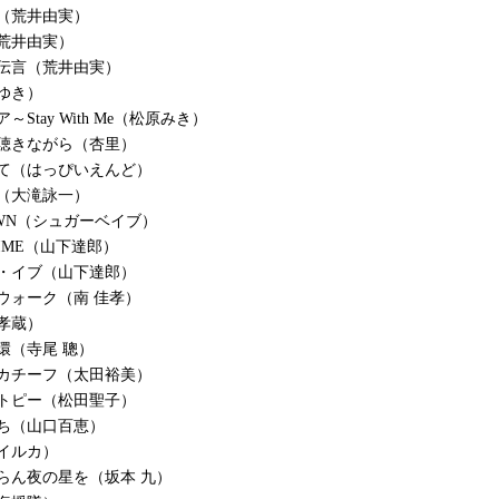
（荒井由実）
荒井由実）
伝言（荒井由実）
ゆき）
～Stay With Me（松原みき）
聴きながら（杏里）
て（はっぴいえんど）
（大滝詠一）
TOWN（シュガーベイブ）
 TIME（山下達郎）
・イブ（山下達郎）
ウォーク（南 佳孝）
孝蔵）
環（寺尾 聰）
カチーフ（太田裕美）
トピー（松田聖子）
ち（山口百恵）
イルカ）
らん夜の星を（坂本 九）