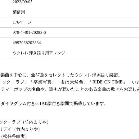
2022/09/05
菊倍判
176ページ
978-4-401-20283-6
4997938202834
ウクレレ弾き語り用アレンジ
代の楽曲を中心に、全57曲をセレクトしたウクレレ弾き語り楽譜。
ック・ラブ」「卒業写真」「君は天然色」「RIDE ON TIME」「い
シティ・ポップの名曲や、誰もが聴いたことのある楽曲の数々をお楽し
ダイヤグラム付きorTAB譜付き譜面で掲載しています。
ック・ラブ（竹内まりや）
リデイ（竹内まりや）
（松任谷由実）