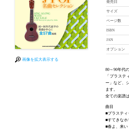
発売日
サイズ
ページ数
ISBN
JAN
オプション
画像を拡大表示する
80～90年
「プラスティ
ー」など、
ます。
全ての楽譜は
曲目
■プラスティ
■すてきなホ
■春よ、来い