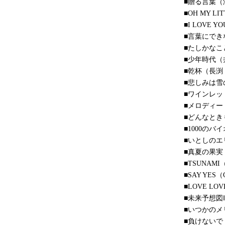
■贈る言葉（
■OH MY LI
■I LOVE 
■言葉にでき
■たしかなこ
■少年時代（
■乾杯（長渕
■悲しみは雪
■ワインレッ
■メロディー
■どんなとき
■1000のバイ
■いとしの
■真夏の果実
■TSUNA
■SAY YES（
■LOVE LO
■未来予想図Ⅱ（
■いつかのメ
■負けないで