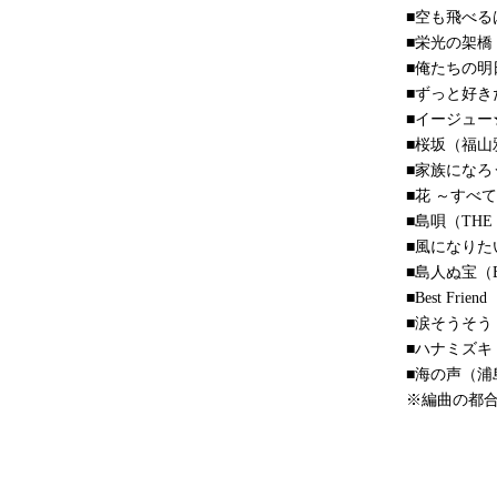
■空も飛べる
■栄光の架橋
■俺たちの明
■ずっと好き
■イージュー
■桜坂（福山
■家族になろ
■花 ～すべ
■島唄（THE
■風になりたい
■島人ぬ宝（B
■Best Friend
■涙そうそう
■ハナミズキ
■海の声（浦
※編曲の都