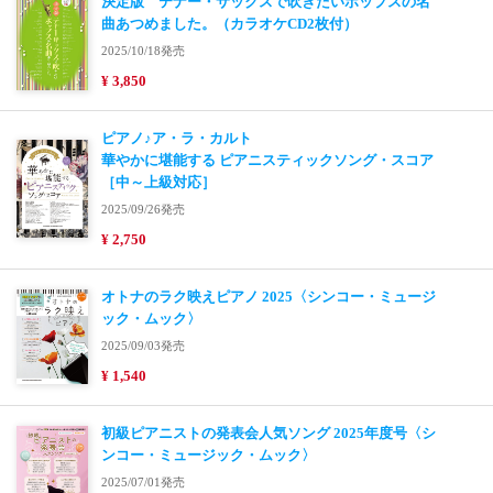
決定版 テナー・サックスで吹きたいポップスの名
曲あつめました。（カラオケCD2枚付）
2025/10/18発売
¥ 3,850
ピアノ♪ア・ラ・カルト
華やかに堪能する ピアニスティックソング・スコア
［中～上級対応］
2025/09/26発売
¥ 2,750
オトナのラク映えピアノ 2025〈シンコー・ミュージ
ック・ムック〉
2025/09/03発売
¥ 1,540
初級ピアニストの発表会人気ソング 2025年度号〈シ
ンコー・ミュージック・ムック〉
2025/07/01発売