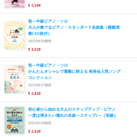
¥ 1,540
初～中級ピアノ・ソロ
大人が奏でるピアノ・スタンダード名曲集（模範演
奏CD2枚付）
2025/06/30発売
¥ 3,520
初～中級ピアノ・ソロ
かんたんオシャレで素敵に映える 発表会人気ソング
コレクション
2025/06/27発売
¥ 2,420
初心者から始める大人のステップアップ・ピアノ
一度は弾きたい憧れの名曲～ステップ2～［初級］
2025/05/28発売
¥ 2,420