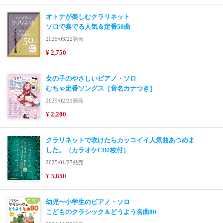
オトナが楽しむクラリネット
ソロで奏でる人気＆定番50曲
2025/03/22発売
¥ 2,750
女の子のやさしいピアノ・ソロ
むちゃ定番ソングス［音名カナつき］
2025/02/21発売
¥ 2,200
クラリネットで吹けたらカッコイイ人気曲あつめま
した。（カラオケCD2枚付）
2025/01/27発売
¥ 3,850
幼児〜小学生のピアノ・ソロ
こどものクラシック＆どうよう名曲80