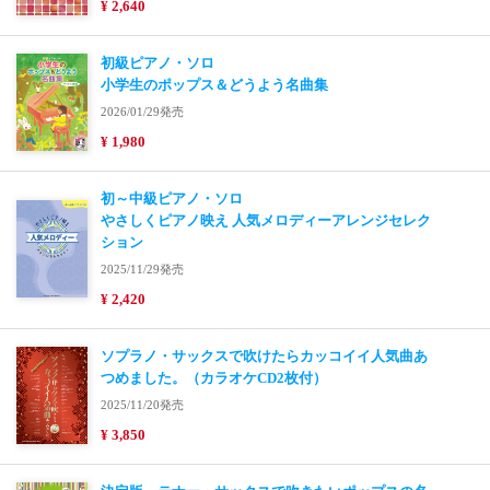
¥ 2,640
初級ピアノ・ソロ
小学生のポップス＆どうよう名曲集
2026/01/29発売
¥ 1,980
初～中級ピアノ・ソロ
やさしくピアノ映え 人気メロディーアレンジセレク
ション
2025/11/29発売
¥ 2,420
ソプラノ・サックスで吹けたらカッコイイ人気曲あ
つめました。（カラオケCD2枚付）
2025/11/20発売
¥ 3,850