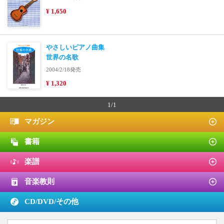
¥ 1,650
やさしいピアノ曲集
世界の名歌
2004/2/18発売
¥ 1,320
1/1
マガジン
書籍
楽譜
音楽教則
CD/DVD/
その他