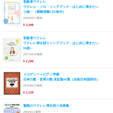
初級者ウクレレ
ウクレレ・ソロ・ソングブック－はじめに弾きたい
33曲－（模範演奏CD2枚付）
2020/09/17発売
¥ 3,300
初級者ウクレレ
ウクレレ弾き語りソングブック－はじめに弾きたい
66曲－
2017/04/20発売
¥ 2,200
メロディー＋ピアノ伴奏
日本の歌・世界の歌 決定版60選［全曲日本語詞付］
2016/08/22発売
¥ 2,530
魅惑のウクレレ弾き語り名曲集
2004/6/21発売