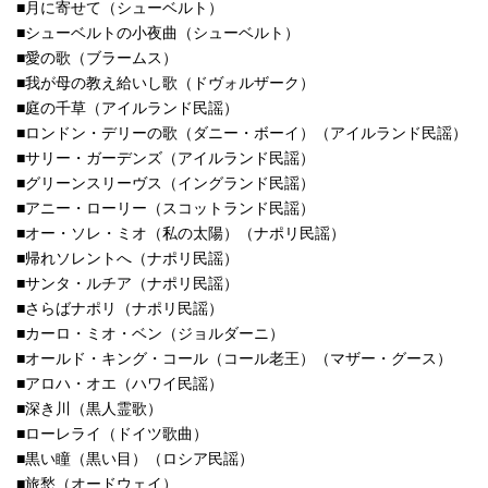
■月に寄せて（シューベルト）
■シューベルトの小夜曲（シューベルト）
■愛の歌（ブラームス）
■我が母の教え給いし歌（ドヴォルザーク）
■庭の千草（アイルランド民謡）
■ロンドン・デリーの歌（ダニー・ボーイ）（アイルランド民謡）
■サリー・ガーデンズ（アイルランド民謡）
■グリーンスリーヴス（イングランド民謡）
■アニー・ローリー（スコットランド民謡）
■オー・ソレ・ミオ（私の太陽）（ナポリ民謡）
■帰れソレントへ（ナポリ民謡）
■サンタ・ルチア（ナポリ民謡）
■さらばナポリ（ナポリ民謡）
■カーロ・ミオ・ベン（ジョルダーニ）
■オールド・キング・コール（コール老王）（マザー・グース）
■アロハ・オエ（ハワイ民謡）
■深き川（黒人霊歌）
■ローレライ（ドイツ歌曲）
■黒い瞳（黒い目）（ロシア民謡）
■旅愁（オードウェイ）