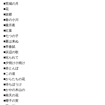
■荒城の月
■花
■故郷
■春の小川
■朧月夜
■紅葉
■七つの子
■夏は来ぬ
■早春賦
■浜辺の歌
■叱られて
■夕焼け小焼け
■赤とんぼ
■この道
■からたちの花
■待ちぼうけ
■かやの木山の
■南天の花
■椰子の実