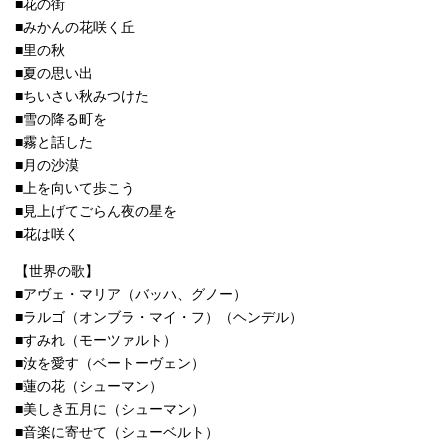
■花の街
■みかんの花咲く丘
■里の秋
■夏の思い出
■ちいさい秋みつけた
■雪の降る町を
■霧と話した
■月の沙漠
■上を向いて歩こう
■見上げてごらん夜の星を
■花は咲く
【世界の歌】
■アヴェ・マリア（バッハ、グノー）
■ラルゴ（オンブラ・マイ・フ）（ヘンデル）
■すみれ（モーツァルト）
■汝を愛す（ベートーヴェン）
■蓮の花（シューマン）
■美しき五月に（シューマン）
■音楽に寄せて（シューベルト）