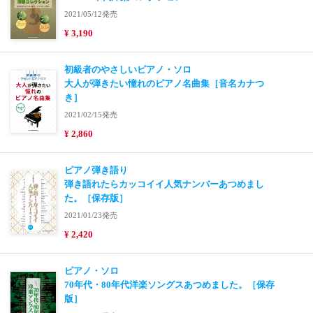
2021/05/12発売
¥ 3,190
初級者のやさしいピアノ・ソロ
大人が弾きたい憧れのピアノ名曲集［音名カナつ
き］
2021/02/15発売
¥ 2,860
ピアノ弾き語り
弾き語れたらカッコイイ人気ナンバーあつめまし
た。［保存版］
2021/01/23発売
¥ 2,420
ピアノ・ソロ
70年代・80年代洋楽ソングスあつめました。［保存
版］