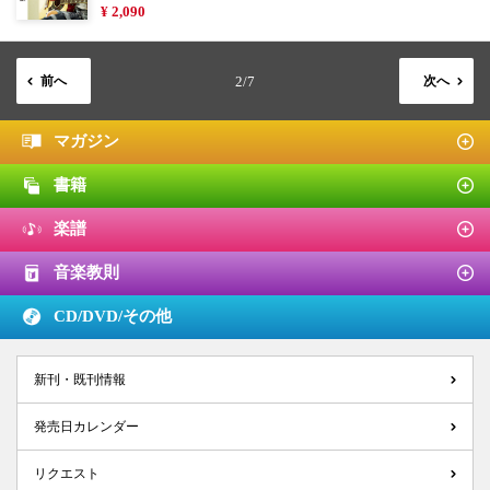
¥ 2,090
前へ
2/7
次へ
マガジン
書籍
楽譜
音楽教則
CD/DVD/
その他
新刊・既刊情報
発売日カレンダー
リクエスト