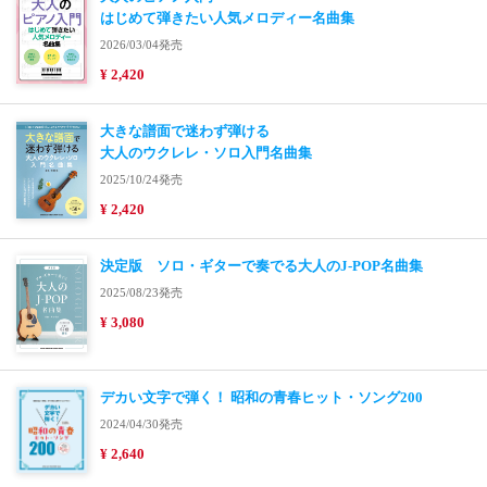
はじめて弾きたい人気メロディー名曲集
2026/03/04発売
¥ 2,420
大きな譜面で迷わず弾ける
大人のウクレレ・ソロ入門名曲集
2025/10/24発売
¥ 2,420
決定版 ソロ・ギターで奏でる大人のJ-POP名曲集
2025/08/23発売
¥ 3,080
デカい文字で弾く！ 昭和の青春ヒット・ソング200
2024/04/30発売
¥ 2,640