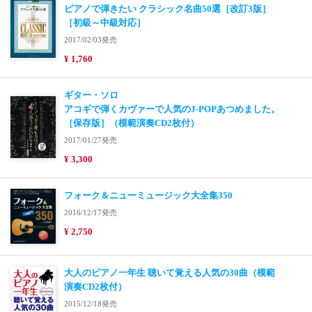
ピアノで弾きたい クラシック名曲50選［改訂3版］
［初級～中級対応］
2017/02/03発売
¥ 1,760
ギター・ソロ
アコギで弾くカヴァーで人気のJ-POPあつめました。
［保存版］（模範演奏CD2枚付）
2017/01/27発売
¥ 3,300
フォーク＆ニューミュージック大全集350
2016/12/17発売
¥ 2,750
大人のピアノ一年生 聴いて覚える人気の30曲（模範
演奏CD2枚付）
2015/12/18発売