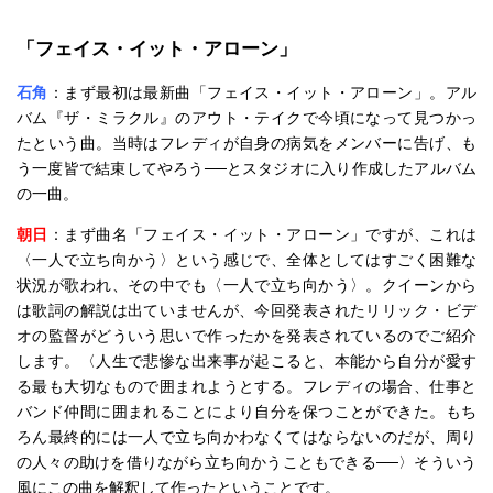
「フェイス・イット・アローン」
石角
：まず最初は最新曲「フェイス・イット・アローン」。アル
バム『ザ・ミラクル』のアウト・テイクで今頃になって見つかっ
たという曲。当時はフレディが自身の病気をメンバーに告げ、も
う一度皆で結束してやろう──とスタジオに入り作成したアルバム
の一曲。
朝日
：まず曲名「フェイス・イット・アローン」ですが、これは
〈一人で立ち向かう〉という感じで、全体としてはすごく困難な
状況が歌われ、その中でも〈一人で立ち向かう〉。クイーンから
は歌詞の解説は出ていませんが、今回発表されたリリック・ビデ
オの監督がどういう思いで作ったかを発表されているのでご紹介
します。〈人生で悲惨な出来事が起こると、本能から自分が愛す
る最も大切なもので囲まれようとする。フレディの場合、仕事と
バンド仲間に囲まれることにより自分を保つことができた。もち
ろん最終的には一人で立ち向かわなくてはならないのだが、周り
の人々の助けを借りながら立ち向かうこともできる──〉そういう
風にこの曲を解釈して作ったということです。