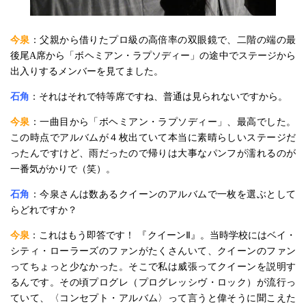
今泉
：父親から借りたプロ級の高倍率の双眼鏡で、二階の端の最
後尾A席から「ボヘミアン・ラプソディー」の途中でステージから
出入りするメンバーを見てました。
石角
：それはそれで特等席ですね、普通は見られないですから。
今泉
：一曲目から「ボヘミアン・ラプソディー」、最高でした。
この時点でアルバムが４枚出ていて本当に素晴らしいステージだ
ったんですけど、雨だったので帰りは大事なパンフが濡れるのが
一番気がかりで（笑）。
石角
：今泉さんは数あるクイーンのアルバムで一枚を選ぶとして
らどれですか？
今泉
：これはもう即答です！ 『クイーンⅡ』。当時学校にはベイ・
シティ・ローラーズのファンがたくさんいて、クイーンのファン
ってちょっと少なかった。そこで私は威張ってクイーンを説明す
るんです。その頃プログレ（プログレッシヴ・ロック）が流行っ
ていて、〈コンセプト・アルバム〉って言うと偉そうに聞こえた