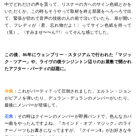
中でどれだけの声を貰って、リスナーの方へのサイン色紙とかを
いただくか。この時もそうやって取材を終え部屋をへろへろで出
て、緊張が切れて音声の技術の人の前で泣いていたら、扉が開い
て、フレディが〈君、忘れ物だよ！〉ってサイン色紙を持って
（笑）。〈すみませ〜〜ん!!!〉ってそんな感じでした。
この後、86年にウェンブリー・スタジアムで行われた「マジッ
ク・ツアー」や、ライヴの後ケンジントン辺りのお屋敷で開かれ
たアフター・パーティの話題に。
今泉
：これがパーティ？って圧倒されました。エルトン・ジョン
がピアノを弾いたり、デュラン・デュランのメンバーがいたり。
最後にメンバーが登場して。
石角
：その時はクイーンのメンバーが即興バンドで、色んなカバ
ー曲をやったんですよね。『カインド・オブ・マジック』のライ
ナーノーツもお書きになってますが、『クイーンⅡ』がお好きな今