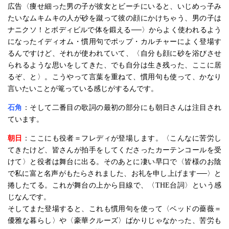
広告〈痩せ細った男の子が彼女とビーチにいると、いじめっ子み
たいなムキムキの人が砂を蹴って彼の顔にかけちゃう、男の子は
ナニクソ！とボディビルで体を鍛える──〉からよく使われるよう
になったイディオム・慣用句でポップ・カルチャーによく登場す
るんですけど、それが使われていて、〈自分も顔に砂を浴びさせ
られるような思いをしてきた、でも自分は生き残った、ここに居
るぞ、と〉。こうやって言葉を重ねて、慣用句も使って、かなり
言いたいことが篭っている感じがするんです。
石角
：そして二番目の歌詞の最初の部分にも朝日さんは注目され
ています。
朝日
：ここにも役者＝フレディが登場します。〈こんなに苦労し
てきたけど、皆さんが拍手をしてくださったカーテンコールを受
けて〉と役者は舞台に出る。そのあとに凄い早口で〈皆様のお陰
で私に富と名声がもたらされました、お礼を申し上げます──〉と
捲したてる。これが舞台の上から目線で、〈THE台詞〉という感
じなんです。
そしてまた登場すると、これも慣用句を使って〈ベッドの薔薇＝
優雅な暮らし〉や〈豪華クルーズ〉ばかりじゃなかった、苦労も