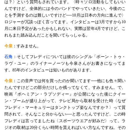
は？〉という質問もされています。〈時々ソロ活動をしてもいい
んですけど、全体的には今のバンドでやっていきたい、今後のこ
とを予測するのは難しいですけど──10月は日本の方向に進んで〉
ロジャーが冗談っぽく言ってます。インタビューは3月ですから10
月に来日予定があったかもしれない、実際は翌年4月ですけど。こ
れもまた踏み込んだことを聞いてらっしゃる。
今泉
：すみません。
石角
：そしてフレディについては彼のシングル「ボーン・トゥ・
ラヴ・ユー」のライナーノーツも今泉さんがお書きになってま
す。85年のインタビューは短いものがあります。
今泉
：この音声では何を買ったのか聞いてます──他にも色々聞い
たんですけどこの部分だけしか残ってなくて、すみません。で、
映画『ボヘミアン・ラプソディー』が公開になった後にクイー
ン・ブームが盛り上がって、テレビ局から取材を受けた時〈なぜ
フレディ・マーキュリーはタンクトップ姿なんですか？〉って質
問されて、そんなこと分からない──と思ったんですけど、この時
フレディは言ってましたね〈スポーツウエアが好みだ〉って。ラ
ジオの取材は20分くらい時間を貰えればいい方なんですね。その