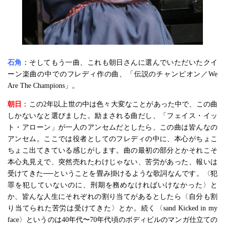
石角
：そしてもう一曲、これも朝日さんに選んでいただいたクイ
ーン楽曲の中でのフレディ作の曲、「伝説のチャンピオン／We
Are The Champions」。
朝日
：この2年以上世の中は色々大変なことがあった中で、この曲
しかないなと選びました。励まされる曲だし、「フェイス・イッ
ト・アローン」が一人のアンセムだとしたら、この曲は皆んなの
アンセム。ここでは役者としてのフレディの中に、本心がちょこ
ちょこ出てきている感じがします。曲の最初の部分とかそれこそ
本心丸見えで、突然売れたわけじゃない、苦労があった、報いは
受けてきた──ということを畳み掛けるような歌詞なんです。〈犯
罪を犯していないのに、刑期を務めなければいけなかった〉と
か、皆んな人生にそれぞれの割り当てがあるとしたら〈自分も割
り当てられた苦労は受けてきた〉とか。続く〈sand Kicked in my
face〉というのは40年代〜70年代頃のボディビルのマンガ仕立ての