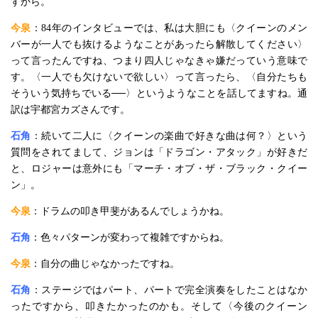
すから。
今泉
：84年のインタビューでは、私は大胆にも〈クイーンのメン
バーが一人でも抜けるようなことがあったら解散してください〉
って言ったんですね、つまり四人じゃなきゃ嫌だっていう意味で
す。〈一人でも欠けないで欲しい〉って言ったら、〈自分たちも
そういう気持ちでいる──〉というようなことを話してますね。通
訳は宇都宮カズさんです。
石角
：続いて二人に〈クイーンの楽曲で好きな曲は何？〉という
質問をされてまして、ジョンは「ドラゴン・アタック」が好きだ
と、ロジャーは意外にも「マーチ・オブ・ザ・ブラック・クイー
ン」。
今泉
：ドラムの叩き甲斐があるんでしょうかね。
石角
：色々パターンが変わって複雑ですからね。
今泉
：自分の曲じゃなかったですね。
石角
：ステージではパート、パートで完全演奏をしたことはなか
ったですから、叩きたかったのかも。そして〈今後のクイーン