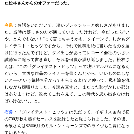
た松林さんからのオファーだった。
今泉
：お話をいただいて、凄いプレッシャーと嬉しさがありまし
た。当時は嬉しさの方が勝っていましたけれど、今だったら“い
や、とんでもない！”って言っちゃうかも、クイーンで、しかもグ
レイテスト・ヒッツですから。それで原稿用紙に書いたものを届
けに行ったんですけど、ダメ出しがあってレコード会社の小さい
試聴室に篭って書き直し、それを何度か繰り返しました。松林さ
んは、“この『グレイテスト・ヒッツ』って凄いアルバムになるん
だから、大切な作品のライナーを書くんだから、いいものにしな
いと──という気持ち分かってもらえるよね”と仰って。私も涙を流
しながら頑張りました。今読み直すと、まだまだ恥ずかしい部分
はありますけど、改めてこれを見て、この時代を思い出さなけれ
ばいけないな、と。
石角
：『グレイテスト・ヒッツ』は先だって、イギリス国内で初
の700万枚を越すセールスを記録したと報じられました。その後、
今泉さんは82年6月のミルトン・キーンズでのライヴもご覧になっ
ているとか。