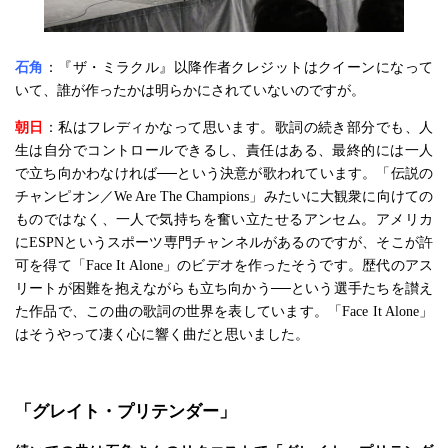
石角
：『ザ・ミラクル』以降作者クレジットはクイーンになって
いて、誰が作ったかは明らかにされていないのですが。
朝日
：私はフレディかなって思います。歌詞の続き部分でも、人
生は自分でコントロールできるし、責任はある、最終的には一人
で立ち向かわなければ──という決意が歌われています。「伝説の
チャンピオン／We Are The Champions」みたいに大観衆に向けての
ものではなく、一人で気持ちを奮い立たせるアンセム。アメリカ
にESPNというスポーツ専門チャンネルがあるのですが、そこが許
可を得て「Face It Alone」のビデオを作ったそうです。歴代のアス
リートが困難を抱えながらも立ち向かう──という選手たちを讃え
た作品で、この曲の歌詞の世界を表しています。「Face It Alone」
はそうやって凄く心に響く曲だと思いました。
「グレイト・プリテンダー」