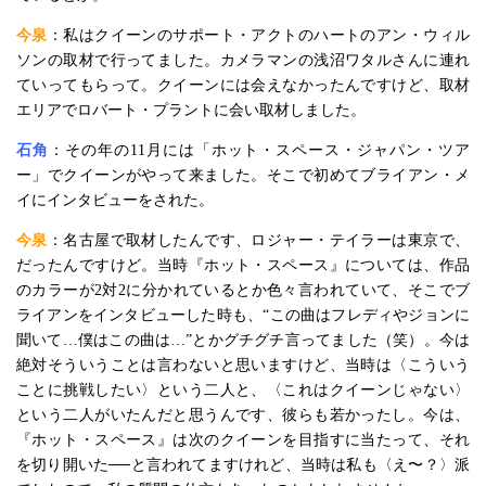
今泉
：私はクイーンのサポート・アクトのハートのアン・ウィル
ソンの取材で行ってました。カメラマンの浅沼ワタルさんに連れ
ていってもらって。クイーンには会えなかったんですけど、取材
エリアでロバート・プラントに会い取材しました。
石角
：その年の11月には「ホット・スペース・ジャパン・ツア
ー」でクイーンがやって来ました。そこで初めてブライアン・メ
イにインタビューをされた。
今泉
：名古屋で取材したんです、ロジャー・テイラーは東京で、
だったんですけど。当時『ホット・スペース』については、作品
のカラーが2対2に分かれているとか色々言われていて、そこでブ
ライアンをインタビューした時も、“この曲はフレディやジョンに
聞いて…僕はこの曲は…”とかグチグチ言ってました（笑）。今は
絶対そういうことは言わないと思いますけど、当時は〈こういう
ことに挑戦したい〉という二人と、〈これはクイーンじゃない〉
という二人がいたんだと思うんです、彼らも若かったし。今は、
『ホット・スペース』は次のクイーンを目指すに当たって、それ
を切り開いた──と言われてますけれど、当時は私も〈え〜？〉派