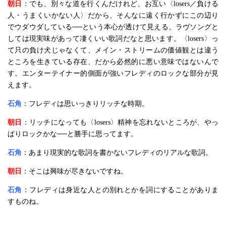
朝日
：でも、別々な道を行くんだけれど、お互い〈losers／負ける
人・うまくいかない人〉だから、そんなに遠く行かずにこの辺り
でウダウダしている──という本心が透けて見える、ラヴソングと
しては現実味があって凄くいい歌詞だなと思います。〈losers〉っ
て只の負け犬じゃなくて、メイン・ストリームの価値観とは違う
ところを生きている存在、だから必然的に悪い意味ではないんで
す。エンターテイナー的側面が強いフレディのロックな部分が見
えます。
石角
：フレディは思いっきりリッチな時期。
朝日
：リッチになっても〈losers〉精神を忘れないところが、やっ
ぱりロックかな──と勝手に思ってます。
石角
：あまり現実的な歌詞を書かないフレディのリアルな歌詞。
朝日
：そこは興味が尽きないですね。
石角
：フレディは身近な人との別れとかを詞にすることがありま
すものね。