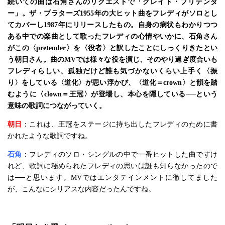
続いての曲は石角さんのリクエストで「グレイト・プリテンダ
ー」。ザ・プラターズ1955年の大ヒット曲をフレディがソロとし
てカバーし1987年にリリースしたもの。自身の病状もわかりつつ
ある中での楽曲として歌ったフレディの心情やいかに、石角さん
がこの〈pretender〉を〈役者〉と訳したことにしっくりきたとい
う朝日さん。曲のMVでは様々な役を演じ、そのやり過ぎ度合いも
フレディらしい、孤独だけど誰も気づかないくらい上手く〈振
り〉をしている〈道化〉が思い浮かび、〈道化＝crown〉と韻を踏
むように〈clown＝王冠〉が登場し、本心を隠している──という
意味の歌詞につながっていく。
朝日
：これは、王冠をステージに持ち出したフレディのために書
かれたような歌詞ですね。
石角
：フレディのソロ・シングルの中で一番ヒットした曲ですけ
れど、歌詞に秘められたフレディの思いは誰も知らなかったので
は──と思います。MVではエンタテインメントに徹してました
が、こんなにシリアスな内容だったんですね。