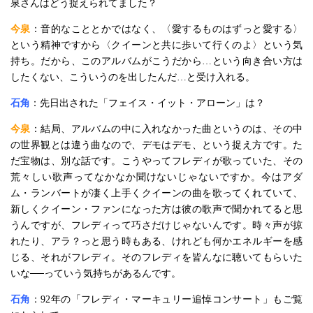
泉さんはどう捉えられてました？
今泉
：音的なこととかではなく、〈愛するものはずっと愛する〉
という精神ですから〈クイーンと共に歩いて行くのよ〉という気
持ち。だから、このアルバムがこうだから…という向き合い方は
したくない、こういうのを出したんだ…と受け入れる。
石角
：先日出された「フェイス・イット・アローン」は？
今泉
：結局、アルバムの中に入れなかった曲というのは、その中
の世界観とは違う曲なので、デモはデモ、という捉え方です。た
だ宝物は、別な話です。こうやってフレディが歌っていた、その
荒々しい歌声ってなかなか聞けないじゃないですか。今はアダ
ム・ランバートが凄く上手くクイーンの曲を歌ってくれていて、
新しくクイーン・ファンになった方は彼の歌声で聞かれてると思
うんですが、フレディって巧さだけじゃないんです。時々声が掠
れたり、アラ？っと思う時もある、けれども何かエネルギーを感
じる、それがフレディ。そのフレディを皆んなに聴いてもらいた
いな──っていう気持ちがあるんです。
石角
：92年の「フレディ・マーキュリー追悼コンサート」もご覧