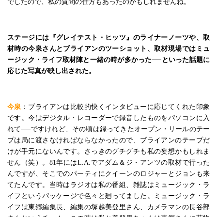
でしたので、私の質問の仕方もあったのかもしれませんね。
ステージには『グレイテスト・ヒッツ』のライナーノーツや、取
材時の今泉さんとブライアンのツーショット、取材現場ではミュ
ージック・ライフ取材陣と一緒の時が多かった──といった話題に
応じた写真が映し出された。
今泉
：ブライアンは比較的快くインタビューに応じてくれた印象
です。今はデジタル・レコーダーで録音したものをパソコンに入
れて──ですけれど、その頃は録ってきたオープン・リールのテー
プは局に渡さなければならなかったので、ブライアンのテープだ
けが手元にないんです。さっきのグチグチも私の妄想かもしれま
せん（笑）。81年にはL.A.でアダム＆ジ・アンツの取材で行った
んですが、そこでのパーティにクイーンのロジャーとジョンも来
てたんです。当時はラジオは私の番組、雑誌はミュージック・ラ
イフというパッケージで色々と廻ってました。ミュージック・ラ
イフは東郷編集長、編集の塚越美登里さん、カメラマンの長谷部