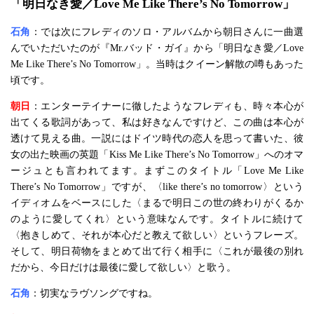
「明日なき愛／Love Me Like There’s No Tomorrow」
石角
：では次にフレディのソロ・アルバムから朝日さんに一曲選
んでいただいたのが『Mr.バッド・ガイ』から「明日なき愛／Love
Me Like There’s No Tomorrow」。当時はクイーン解散の噂もあった
頃です。
朝日
：エンターテイナーに徹したようなフレディも、時々本心が
出てくる歌詞があって、私は好きなんですけど、この曲は本心が
透けて見える曲。一説にはドイツ時代の恋人を思って書いた、彼
女の出た映画の英題「Kiss Me Like There’s No Tomorrow」へのオマ
ージュとも言われてます。まずこのタイトル「Love Me Like
There’s No Tomorrow」ですが、〈like there’s no tomorrow〉という
イディオムをベースにした〈まるで明日この世の終わりがくるか
のように愛してくれ〉という意味なんです。タイトルに続けて
〈抱きしめて、それが本心だと教えて欲しい〉というフレーズ。
そして、明日荷物をまとめて出て行く相手に〈これが最後の別れ
だから、今日だけは最後に愛して欲しい〉と歌う。
石角
：切実なラヴソングですね。