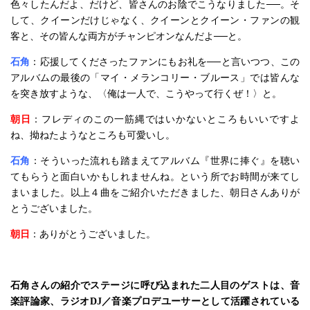
色々したんだよ、だけど、皆さんのお陰でこうなりました──。そ
して、クイーンだけじゃなく、クイーンとクイーン・ファンの観
客と、その皆んな両方がチャンピオンなんだよ──と。
石角
：応援してくださったファンにもお礼を──と言いつつ、この
アルバムの最後の「マイ・メランコリー・ブルース」では皆んな
を突き放すような、〈俺は一人で、こうやって行くぜ！〉と。
朝日
：フレディのこの一筋縄ではいかないところもいいですよ
ね、拗ねたようなところも可愛いし。
石角
：そういった流れも踏まえてアルバム『世界に捧ぐ』を聴い
てもらうと面白いかもしれませんね。という所でお時間が来てし
まいました。以上４曲をご紹介いただきました、朝日さんありが
とうございました。
朝日
：ありがとうございました。
石角さんの紹介でステージに呼び込まれた二人目のゲストは、音
楽評論家、ラジオDJ／音楽プロデユーサーとして活躍されている