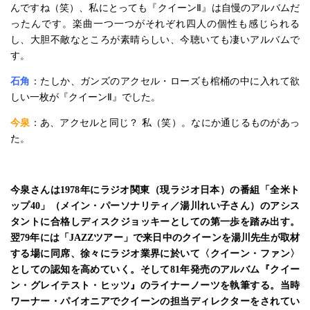
んですね（笑）、私にとっても『クイーンⅡ』は自慢のアルバムだ
ったんです。楽曲一つ一つがそれぞれ四人の個性も感じられる
し、大胆不敵なところが素晴らしい、今聴いても凄いアルバムで
す。
石角
：たしか、ガンズのアクセル・ローズも棺桶の中に入れて欲
しい一枚が『クイーンⅡ』でした。
今泉
：あ、アクセルと同じ？ 私（笑）。なにか通じるものがあっ
た。
今泉さんは1978年にラジオ関東（現ラジオ日本）の番組「全米ト
ップ40」（メイン・パーソナリティ／湯川れい子さん）のアシス
タントに合格しディスクジョッキーとしての第一歩を踏み出す。
翌79年には「JAZZツアー」で来日中のクイーンを湯川先生が取材
する場に同席、徐々にラジオ業界に於いて〈クイーン・ファン〉
としての認知を高めていく。そして81年発売のアルバム『クイー
ン・グレイテスト・ヒッツ』のライナーノーツを執筆する。当時
ワーナー・パイオニアでクイーンの担当ディレクターをされてい