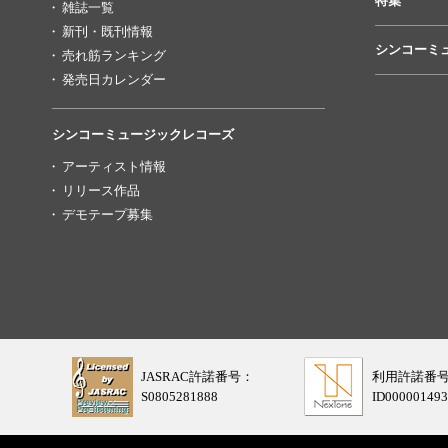
特集
雑誌一覧
新刊・既刊情報
シンコーミ
売れ筋ランキング
発売日カレンダー
シンコーミュージックレコーズ
アーティスト情報
リリース作品
デモテープ募集
JASRAC許諾番号：
利用許諾番
S0805281888
ID000001493