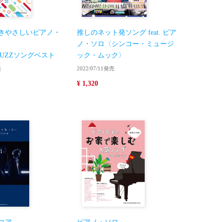
きやさしいピアノ・
推しのネット発ソング feat. ピア
ノ・ソロ〈シンコー・ミュージ
新BUZZソングベスト
ック・ムック〉
売
2022/07/11発売
¥ 1,320