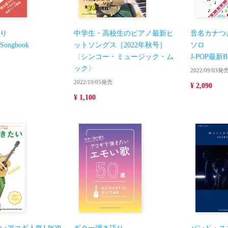
り
中学生・高校生のピアノ最新ヒ
音名カナつ
ngbook
ットソングス［2022年秋号］
ソロ
〈シンコー・ミュージック・ム
J-POP最
ック〉
2022/09/03発
2022/10/05発売
¥ 2,090
¥ 1,100