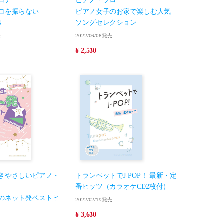
コア
ピアノ・ソロ
ロを振らない
ピアノ女子のお家で楽しむ人気
N
ソングセレクション
売
2022/06/08発売
¥ 2,530
きやさしいピアノ・
トランペットでJ-POP！ 最新・定
番ヒッツ（カラオケCD2枚付）
のネット発ベストヒ
2022/02/19発売
¥ 3,630