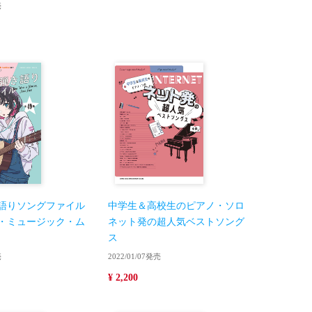
売
語りソングファイル
中学生＆高校生のピアノ・ソロ
・ミュージック・ム
ネット発の超人気ベストソング
ス
売
2022/01/07発売
¥ 2,200