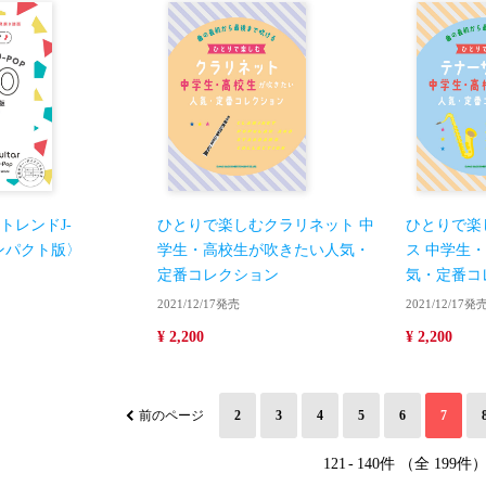
トレンドJ-
ひとりで楽しむクラリネット 中
ひとりで楽
コンパクト版〉
学生・高校生が吹きたい人気・
ス 中学生
定番コレクション
気・定番コ
2021/12/17発売
2021/12/17発
¥ 2,200
¥ 2,200
前のページ
2
3
4
5
6
7
121
-
140件 （全 199件