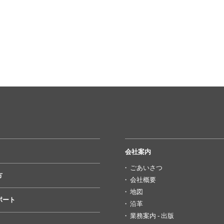
会社案内
ごあいさつ
方
会社概要
地図
ポート
沿革
業務案内 - 出版