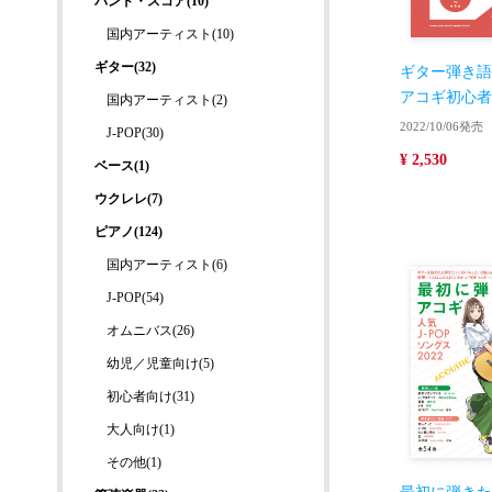
バンド・スコア(10)
国内アーティスト(10)
ギター(32)
ギター弾き語
アコギ初心者So
国内アーティスト(2)
2022/10/06発売
J-POP(30)
¥ 2,530
ベース(1)
ウクレレ(7)
ピアノ(124)
国内アーティスト(6)
J-POP(54)
オムニバス(26)
幼児／児童向け(5)
初心者向け(31)
大人向け(1)
その他(1)