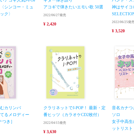
アコギ人気J-POP
ギター弾き語り
バンド・ス
22〈シンコー・ミュ
アコギで弾きたいエモい歌 50選
神はサイコ
ック〉
SELECTIO
2022/06/27発売
2022/06/25発
¥ 2,420
¥ 3,520
むカリンバ
クラリネットでJ-POP！ 最新・定
音名カナつ
てるメロディー
番ヒッツ（カラオケCD2枚付）
ソロ
カナつき］
女子中高生
2022/04/15発売
ットリスト
¥ 3,630