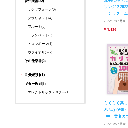
最初に弾きたい
管弦楽器(22)
ソングス20
サクソフォーン(6)
ージック・ム
クラリネット(4)
2022/07/04発売
フルート(6)
¥ 1,430
トランペット(3)
トロンボーン(1)
ヴァイオリン(2)
その他楽器(2)
音楽教則(1)
ギター教則(1)
エレクトリック・ギター(1)
らくらく楽し
みんなが知っ
100［音名
2022/05/23発売