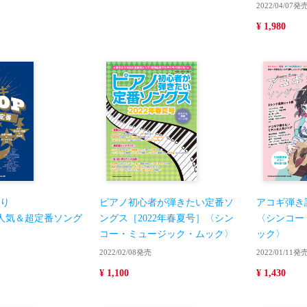
2022/04/07発
¥ 1,980
り
ピアノ初心者が弾きたい定番ソ
アコギ弾き
P人気＆超定番ソング
ングス［2022年春夏号］〈シン
〈シンコー
コー・ミュージック・ムック〉
ック〉
2022/02/08発売
2022/01/11発
¥ 1,100
¥ 1,430