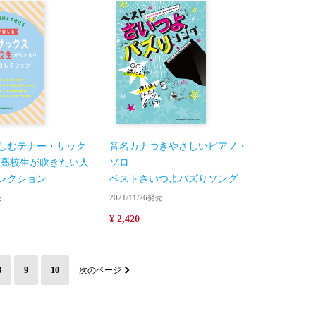
しむテナー・サック
音名カナつきやさしいピアノ・
・高校生が吹きたい人
ソロ
レクション
ベストさいつよバズりソング
売
2021/11/26発売
¥ 2,420
8
9
10
次のページ
）