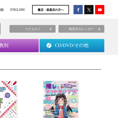
登録
ENGLISH
書店・楽器店の方へ
リクエスト
発売日カレンダー
教則
CD/DVD/
その他