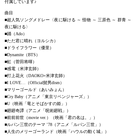
付属しています♪
曲目
■超人気ソングメドレー〈夜に駆ける ～ 怪物 ～ 三原色 ～ 群青 ～
夜に駆ける〉
■踊（Ado）
■ただ君に晴れ（ヨルシカ）
■ドライフラワー（優里）
■Dynamite（BTS）
■虹（菅田将暉）
■感電（米津玄師）
■打上花火（DAOKO×米津玄師）
■I LOVE…（Official髭男dism）
■マリーゴールド（あいみょん）
■Cry Baby（アニメ「東京リベンジャーズ」）
■U（映画「竜とそばかすの姫」）
■廻廻奇譚（アニメ「呪術廻戦」）
■前前前世（movie ver.）（映画「君の名は。」）
■ルパン三世のテーマ ’78（アニメ「ルパン三世」）
■人生のメリーゴーランド（映画「ハウルの動く城」）