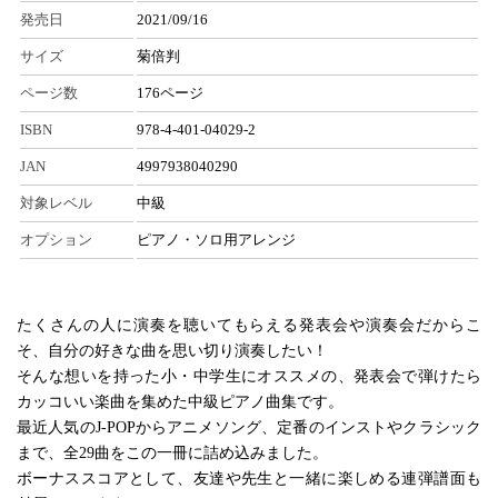
発売日
2021/09/16
サイズ
菊倍判
ページ数
176ページ
ISBN
978-4-401-04029-2
JAN
4997938040290
対象レベル
中級
オプション
ピアノ・ソロ用アレンジ
たくさんの人に演奏を聴いてもらえる発表会や演奏会だからこ
そ、自分の好きな曲を思い切り演奏したい！
そんな想いを持った小・中学生にオススメの、発表会で弾けたら
カッコいい楽曲を集めた中級ピアノ曲集です。
最近人気のJ-POPからアニメソング、定番のインストやクラシック
まで、全29曲をこの一冊に詰め込みました。
ボーナススコアとして、友達や先生と一緒に楽しめる連弾譜面も