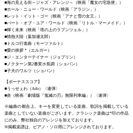
■海の見える街～ジャズ・アレンジ～（映画「魔女の宅急便」）
■ホール・ニュー・ワールド（映画「アラジン」）
■レット・イット・ゴー（映画「アナと雪の女王」）
■パート・オブ・ユア・ワールド（映画「リトル・マーメイド」）
■輝く未来（映画「塔の上のラプンツェル」）
■情熱大陸（葉加瀬太郎）
■トルコ行進曲（モーツァルト）
■愛の挨拶 *（エルガー）
■ジ・エンターテイナー（ジョプリン）
■ノクターン第2番変ホ長調（ショパン）
■子犬のワルツ（ショパン）
【ボーナススコア】
■うっせぇわ（Ado）〈連弾〉
■炎（映画「劇場版『鬼滅の刃』無限列車編」）〈連弾〉
※編曲の都合上、キーを変更している楽曲、歌詞を掲載している
楽曲としていない楽曲がございます。クラシック楽曲は*印の作品
にのみ、弊社独自のアレンジを加えております。
※掲載楽譜は、ピアノ・ソロ用にアレンジされております。