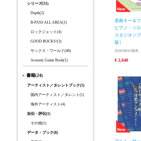
シリーズ(51)
Depth(2)
原曲キー＆フル
B-PASS ALL AREA(1)
ピアノ・ソロ
ロックジェット(4)
スタジオジブ
GOOD ROCKS!(3)
版］
サックス・ワールド(40)
2026/08/05発売
Acoustic Guitar Book(1)
¥ 2,640
書籍(24)
アーティスト／タレントブック(5)
国内アーティスト／タレント(1)
海外アーティスト(4)
自伝・評伝(1)
その他(1)
データ・ブック(8)