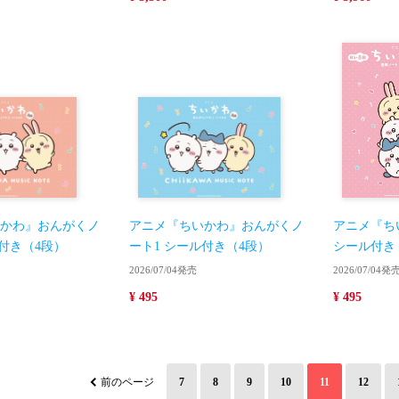
かわ』おんがくノ
アニメ『ちいかわ』おんがくノ
アニメ『ち
ル付き（4段）
ート1 シール付き（4段）
シール付き
2026/07/04発売
2026/07/04発
¥ 495
¥ 495
前のページ
7
8
9
10
11
12