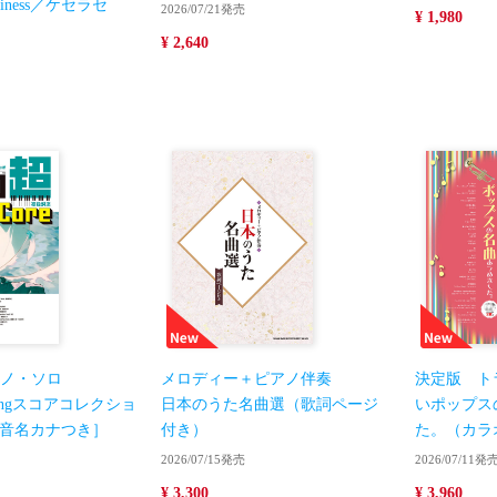
appiness／ケセラセ
2026/07/21発売
¥ 1,980
¥ 2,640
ノ・ソロ
メロディー＋ピアノ伴奏
決定版 ト
lingスコアコレクショ
日本のうた名曲選（歌詞ページ
いポップス
〜［音名カナつき］
付き）
た。（カラ
2026/07/15発売
2026/07/11発
¥ 3,300
¥ 3,960