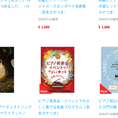
クスで吹きたい 洋
初級ピアノ・ソロ
初級ピアノ
つめました。（カ
ジャズ・スタンダード名曲集
洋楽ヒット
）
〈音名カナつき〉
カナつき〉
2026/07/24発売
2026/07/24発
¥ 3,080
¥ 3,080
ピアノ発表会・イベントでやさ
ピアノ初心
気アーティストソング
しく奏でる名曲プログラム［音
ク入門35曲［
〜ライラック／
名カナつき］
2026/07/18発