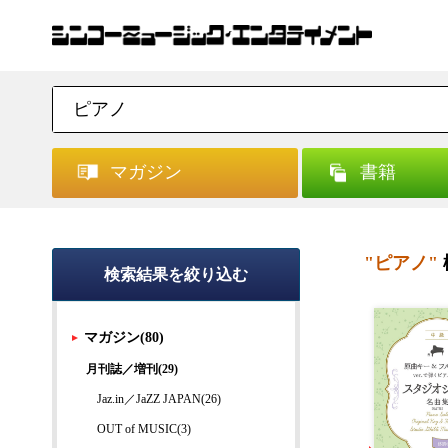
マガジン
書籍
"ピアノ"
検索結果を絞り込む
マガジン(80)
月刊誌／増刊(29)
Jaz.in／JaZZ JAPAN(26)
OUT of MUSIC(3)