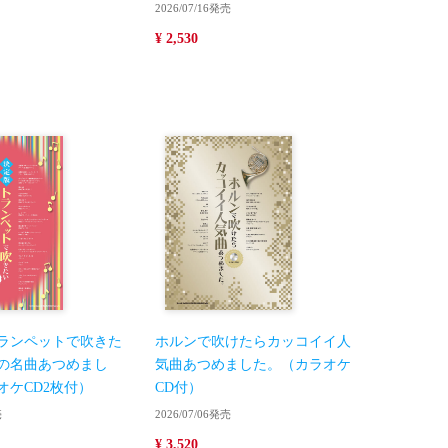
2026/07/16発売
¥ 2,530
ランペットで吹きた
ホルンで吹けたらカッコイイ人
の名曲あつめまし
気曲あつめました。（カラオケ
オケCD2枚付）
CD付）
売
2026/07/06発売
¥ 3,520