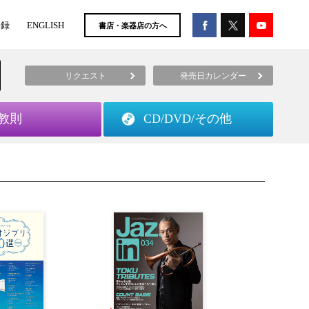
登録
ENGLISH
書店・楽器店の方へ
リクエスト
発売日カレンダー
教則
CD/DVD/
その他