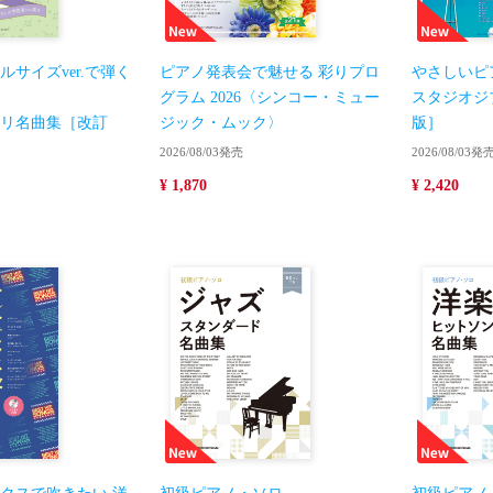
サイズver.で弾く
ピアノ発表会で魅せる 彩りプロ
やさしいピ
グラム 2026〈シンコー・ミュー
スタジオジ
リ名曲集［改訂
ジック・ムック〉
版］
2026/08/03発売
2026/08/03発
¥ 1,870
¥ 2,420