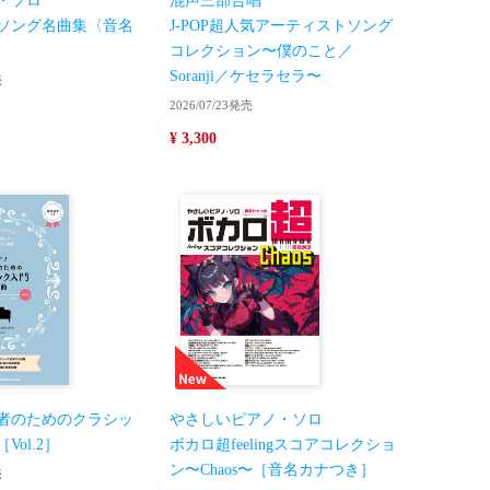
・ソロ
混声三部合唱
ソング名曲集〈音名
J-POP超人気アーティストソング
コレクション〜僕のこと／
Soranji／ケセラセラ〜
売
2026/07/23発売
¥ 3,300
者のためのクラシッ
やさしいピアノ・ソロ
Vol.2］
ボカロ超feelingスコアコレクショ
ン〜Chaos〜［音名カナつき］
売