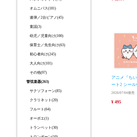
オムニバス(181)
連弾／2台ピアノ(45)
童謡(3)
幼児／児童向け(100)
保育士／先生向け(63)
初心者向け(245)
大人向け(101)
その他(97)
アニメ『ちい
管弦楽器(263)
ート2 シー
サクソフォーン(85)
2026/07/04発売
クラリネット(20)
¥ 495
フルート(64)
オーボエ(1)
トランペット(30)
トロンボーン(10)