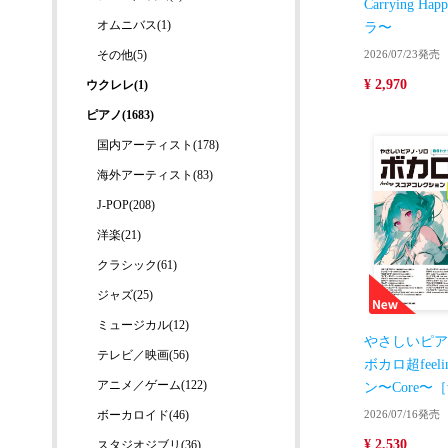
Carrying H
オムニバス(1)
ラ〜
その他(5)
2026/07/23発売
¥ 2,970
ウクレレ(1)
ピアノ(1683)
国内アーティスト(178)
海外アーティスト(83)
J-POP(208)
洋楽(21)
クラシック(61)
ジャズ(25)
ミュージカル(12)
やさしいピア
テレビ／映画(56)
ボカロ超fee
アニメ／ゲーム(122)
ン〜Core
ボーカロイド(46)
2026/07/16発売
¥ 2,530
スタジオジブリ(36)