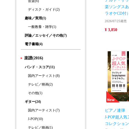
アルト・サッ
音楽(6)
楽ソングスあ
ディスク・ガイド(2)
ラオケCD付
趣味／実用(1)
2026/07/25発売
一般教養・雑学(1)
¥ 3,850
評論／エッセイ／その他(7)
電子書籍(4)
楽譜(2016)
バンド・スコア(11)
国内アーティスト(8)
テレビ／映画(2)
その他(1)
ギター(24)
国内アーティスト(7)
ピアノ連弾
J-POP超人
J-POP(10)
コレクション
テレビ／映画(1)