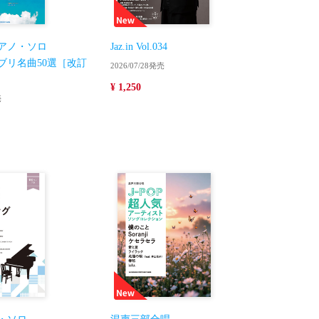
アノ・ソロ
Jaz.in Vol.034
ブリ名曲50選［改訂
2026/07/28発売
¥ 1,250
売