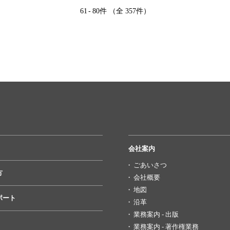
61
-
80件 （全 357件）
会社案内
ごあいさつ
方
会社概要
地図
ポート
沿革
業務案内 - 出版
業務案内 - 著作権業務