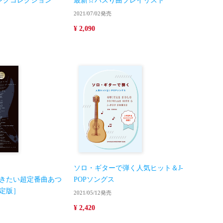
ソングコレクション
最新☆バズり曲プレイリスト
2021/07/02発売
¥ 2,090
ソロ・ギターで弾く人気ヒット＆J-
きたい超定番曲あつ
POPソングス
定版］
2021/05/12発売
¥ 2,420