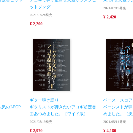
☆定番ヒット
アコギで弾く最新＆人気サブスクヒ
J-POP＆人気
ットソング
2021/07/19発売
2021/07/28発売
¥ 2,420
¥ 2,200
ギター弾き語り
ベース・スコア
のJ-POP
ギタリストが弾きたいアコギ超定番
ベーシストが弾
曲あつめました。［ワイド版］
めました。［決
2021/05/19発売
2021/05/14発売
¥ 2,970
¥ 4,180