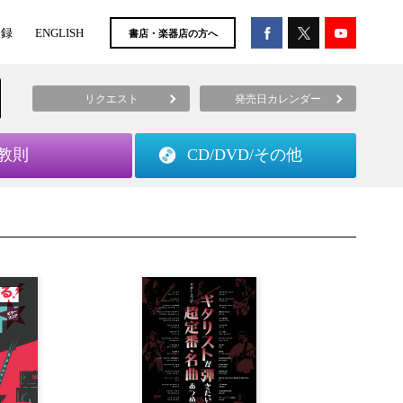
登録
ENGLISH
書店・楽器店の方へ
リクエスト
発売日カレンダー
教則
CD/DVD/
その他