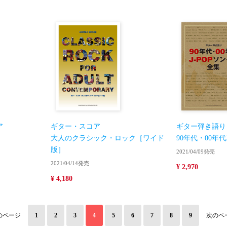
ア
ギター・スコア
ギター弾き語り
大人のクラシック・ロック［ワイド
90年代・00年代
版］
2021/04/09発売
2021/04/14発売
¥ 2,970
¥ 4,180
のページ
1
2
3
4
5
6
7
8
9
次のペ