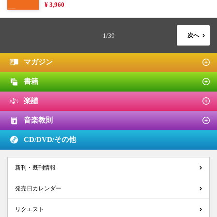
¥ 3,960
1/39
次へ
マガジン
書籍
楽譜
音楽教則
CD/DVD/
その他
新刊・既刊情報
発売日カレンダー
リクエスト