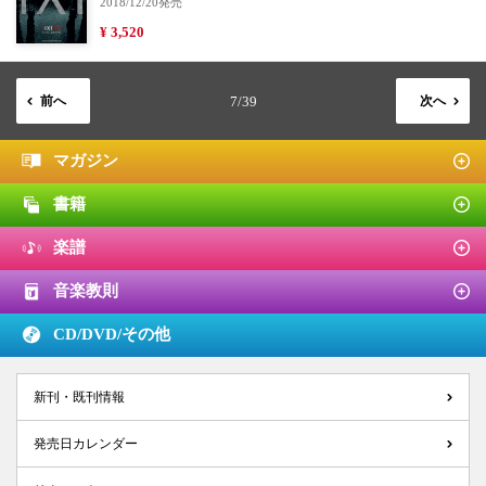
2018/12/20発売
¥ 3,520
前へ
7/39
次へ
マガジン
書籍
楽譜
音楽教則
CD/DVD/
その他
新刊・既刊情報
発売日カレンダー