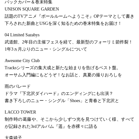
バックカバー＆巻末特集
UNISON SQUARE GARDEN
話題のTVアニメ『ボールルームへようこそ』OPテーマとして書き
下ろされた新曲とUSGを深く知るための巻末特集をお届け！
04 Limited Sazabys
武道館、2年目の主催フェスを経て、最新型のフォーリミ節炸裂！
1年3ヵ月ぶりのニュー・シングルについて
Awesome City Club
Tracksシリーズの集大成と新たな始まりを告げるベスト盤。
オーサム入門編にもどうぞ！なお話と、真夏の撮りおろしを
雨のパレード
ドラマ『下北沢ダイハード』のエンディングにも出演？
書き下ろしのニュー・シングル「Shoes」と青春と下北沢と
LACCO TOWER
制作時の葛藤や、そこから少しずつ光を見つけていく様、すべて
が記録された3rdアルバム『遥』を赤裸々に語る
大森靖子