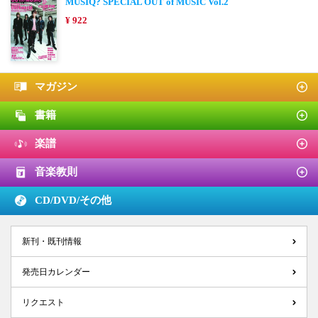
MUSIQ? SPECIAL OUT of MUSIC Vol.2
¥ 922
マガジン
書籍
楽譜
音楽教則
CD/DVD/
その他
新刊・既刊情報
発売日カレンダー
リクエスト