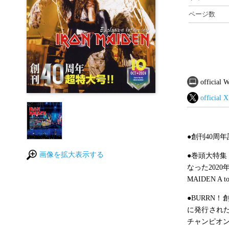
ページ数
official
official X
●創刊40周
画像を拡大表示する
●巻頭大特集
なった202
MAIDEN 
●BURRN
に発行された
チャンピオン一