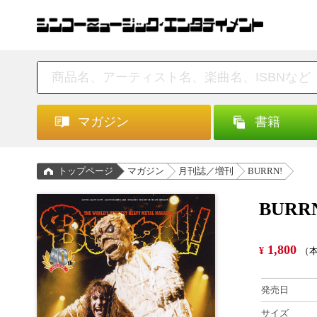
マガジン
書籍
トップページ
マガジン
月刊誌／増刊
BURRN!
BURR
1,800
¥
（本
発売日
サイズ