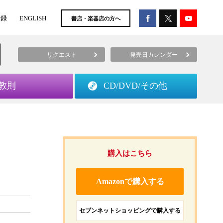
登録
ENGLISH
書店・楽器店の方へ
リクエスト
発売日カレンダー
教則
CD/DVD/
その他
購入はこちら
Amazonで購入する
セブンネットショッピングで購入する