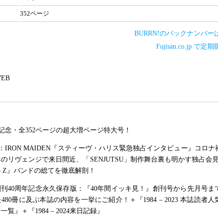
352ページ
BURRN!のバックナンバー
Fujisan.co.jp で
 WEB
年記念・全352ページの超大増ページ特大号！
：IRON MAIDEN『スティーヴ・ハリス緊急独占インタビュー』コロ
0年のリヴェンジで来日間近、「SENJUTSU」制作舞台裏も明かす独占会見
A to Z』バンドの総てを徹底解剖！
！創刊40周年記念永久保存版：『40年間イッキ見！』創刊号から先月号ま
480冊に及ぶ本誌の内容を一挙にご紹介！＋『1984 – 2023 本誌読者
覧』＋『1984 – 2024来日記録』